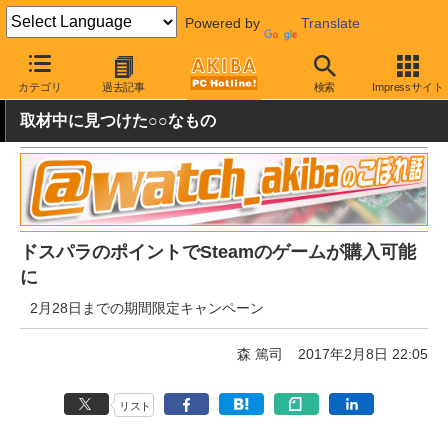
Powered by
Translate
AKIBA PC Hotline!
秋葉原情報
キャンペーン情報
その他
カテゴリ
過去記事
検索
Impressサイト
取材中に見つけた○○なもの
ドスパラのポイントでSteamのゲームが購入可能
に
2月28日までの期間限定キャンペーン
森 篤司
2017年2月8日 22:05
リスト