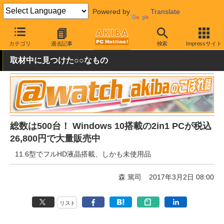
Powered by
Translate
AKIBA PC Hotline!
秋葉原情報
価格情報
特価情報
カテゴリ
過去記事
検索
Impressサイト
取材中に見つけた○○なもの
総数は500台！ Windows 10搭載の2in1 PCが税込
26,800円で大量販売中
11.6型でフルHD液晶搭載、しかも未使用品
森 篤司
2017年3月2日 08:00
リスト