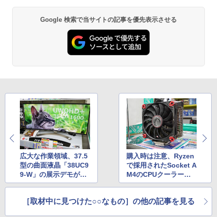
Google 検索で当サイトの記事を優先表示させる
広大な作業領域、37.5
購入時は注意、Ryzen
型の曲面液晶「38UC9
で採用されたSocket A
9-W」の展示デモがス
M4のCPUクーラー対
タート、ツクモ
応状況
［取材中に見つけた○○なもの］の他の記事を見る