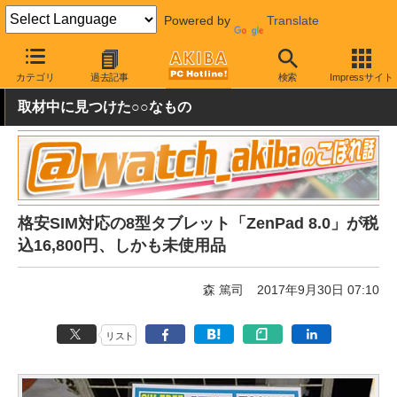
Powered by
Translate
AKIBA PC Hotline!
秋葉原情報
価格情報
特価情報
カテゴリ
過去記事
検索
Impressサイト
取材中に見つけた○○なもの
格安SIM対応の8型タブレット「ZenPad 8.0」が税
込16,800円、しかも未使用品
森 篤司
2017年9月30日 07:10
リスト