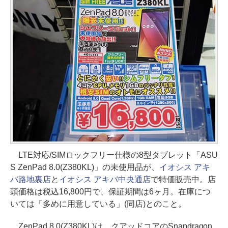
LTE対応/SIMロックフリー仕様の8型タブレット「ASU
S ZenPad 8.0(Z380KL)」の未使用品が、
イオシス アキ
バ路地裏店
と
イオシス アキバ中央通店
で特価販売中。店
頭価格は税込16,800円で、保証期間は6ヶ月。在庫につ
いては「多めに用意している」(同店)とのこと。
ZenPad 8.0(Z380KL)は、クアッドコアのSnapdragon