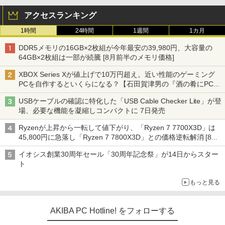
アクセスランキング
1時間
24時間
1週間
1カ月
DDR5メモリの16GB×2枚組が今年最安の39,980円、大容量の
64GB×2枚組は一部が続騰 [8月前半のメモリ価格]
XBOX Series Xが値上げで10万円超え。近い性能のゲーミング
PCを自作するといくらになる？【石田賀津男の『酒の肴にPCゲ
ーム』】
USBケーブルの確認に特化した「USB Cable Checker Lite」が登
場、必要な機能を凝縮しコンパクトに 7日発売
Ryzenが上昇から一転して値下がり、「Ryzen 7 7700X3D」は
45,800円に急落し「Ryzen 7 7800X3D」との価格逆転解消 [8月
前半のCPU価格]
イオシス創業30周年セール「30周年記念祭」が14日からスター
ト
もっと見る
AKIBA PC Hotline! をフォローする