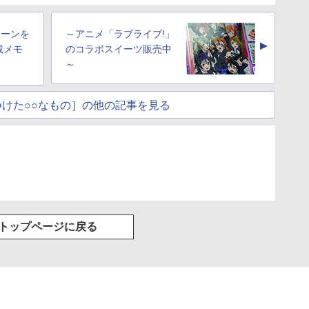
ターンを
～アニメ「ラブライブ!」
▲
載メモ
のコラボスイーツ販売中
～
けた○○なもの］の他の記事を見る
トップページに戻る