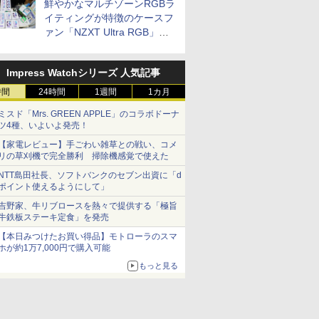
鮮やかなマルチゾーンRGBラ
イティングが特徴のケースフ
ァン「NZXT Ultra RGB」が
発売、計8製品
Impress Watchシリーズ 人気記事
時間
24時間
1週間
1カ月
ミスド「Mrs. GREEN APPLE」のコラボドーナ
ツ4種、いよいよ発売！
【家電レビュー】手ごわい雑草との戦い、コメ
リの草刈機で完全勝利 掃除機感覚で使えた
NTT島田社長、ソフトバンクのセブン出資に「d
ポイント使えるようにして」
吉野家、牛リブロースを熱々で提供する「極旨
牛鉄板ステーキ定食」を発売
【本日みつけたお買い得品】モトローラのスマ
ホが約1万7,000円で購入可能
もっと見る