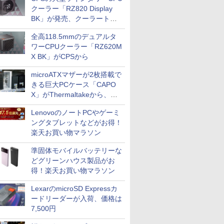
クーラー「RZ820 Display
BK」が発売、クーラートッ
プに5インチ液晶搭載
全高118.5mmのデュアルタ
ワーCPUクーラー「RZ620M
X BK」がCPSから
microATXマザーが2枚搭載で
きる巨大PCケース「CAPO
X」がThermaltakeから、カ
ラーは2色
LenovoのノートPCやゲーミ
ングタブレットなどがお得！
楽天お買い物マラソン
準固体モバイルバッテリーな
どグリーンハウス製品がお
得！楽天お買い物マラソン
LexarのmicroSD Expressカ
ードリーダーが入荷、価格は
7,500円