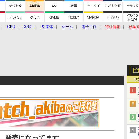
CPU
SSD
PC本体
ゲーム
電子工作
特価情報
秋葉
グルメ
イベント
価格動向
1
目、発売になってます