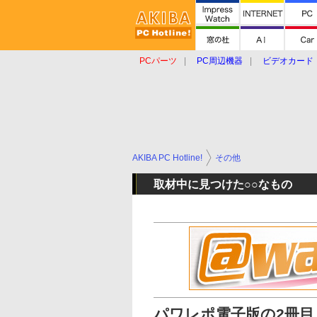
PCパーツ
PC周辺機器
ビデオカード
タブレット
おもしろグッズ
ショップ
AKIBA PC Hotline!
その他
取材中に見つけた○○なもの
パワレポ電子版の2冊