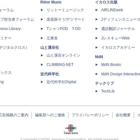
Rittor Music
イカロス出版
dフォーラム
リットーミュージック
AIRLINEweb
ップ担当者フォーラム
楽器探そう!デジマート
Jディフェンスニュー
ness Library
TシャツPOD T-OD
通訳翻訳ジャーナル
セミナー
立東舎
JレスキューWeb
 X（デジタルクロス）
山と溪谷社
イカロスアカデミー
山と溪谷オンライン
MdN
CLIMBING-NET
MdN Books
ブックス
近代科学社
MdN Design Interactiv
ing
近代科学社Digital
テックリブ
TechLib
広告掲載のご案内
編集部へのご連絡
プライバシーポリシー
会社概要
Copyright ©
2026
Impress Corporation. All rights reserved.