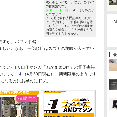
俺ならこう作る！」です。自作PC
の作例集です。
[鈴木（以下、鈴）]
やっぱり春だか
らですか？
[パ]
先月は自作入門記事だったの
A
で、今月はそこで自作に興味を持
った方と、これまでの自作経験者
の両方を対象に、玄人が考えた作
例を見てもらおうかと。
ですが、パワレポ編
ました。なお、一部項目はスズキの趣味が入ってい
最
ているPC自作マンガ「わがままDIY」の電子書籍
になってます
（4月30日現在）。期間限定のようです
、気になる方はお早めにドゾ。