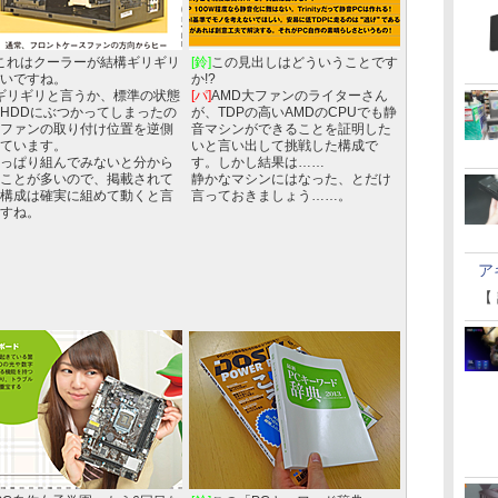
これはクーラーが結構ギリギリ
[鈴]
この見出しはどういうことです
いですね。
か!?
ギリギリと言うか、標準の状態
[パ]
AMD大ファンのライターさん
HDDにぶつかってしまったの
が、TDPの高いAMDのCPUでも静
ファンの取り付け位置を逆側
音マシンができることを証明した
ています。
いと言い出して挑戦した構成で
っぱり組んでみないと分から
す。しかし結果は……
ことが多いので、掲載されて
静かなマシンにはなった、とだけ
構成は確実に組めて動くと言
言っておきましょう……。
すね。
ア
【