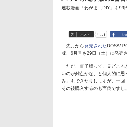
連載漫画「わがままDIY」も99
ポスト
リスト
シ
先月から
発売された
DOS/V 
版、6月号も29日（土）に発売
ただ、電子版って、見どころ
いのが難点かな、と個人的に思
み」もできたりしますが、一回
その後購入するのも面倒ですし