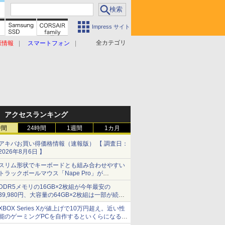
Impress サイト
全カテゴリ
原情報
スマートフォン
アクセスランキング
時間
24時間
1週間
1カ月
アキバお買い得価格情報（速報版） 【 調査日：
2026年8月6日 】
スリム形状でキーボードとも組み合わせやすい
トラックボールマウス「Nape Pro」が
Keychronから
DDR5メモリの16GB×2枚組が今年最安の
39,980円、大容量の64GB×2枚組は一部が続騰
[8月前半のメモリ価格]
XBOX Series Xが値上げで10万円超え。近い性
能のゲーミングPCを自作するといくらになる？
【石田賀津男の『酒の肴にPCゲーム』】