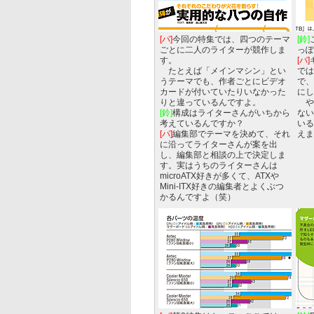
[パ]
今回の特集では、四つのテーマ
[鈴]
ごとに二人のライターが競作しま
っぽ
す。
[パ]
たとえば「メインマシン」とい
では
うテーマでも、作者ごとにビデオ
で、
カードが付いていたりいなかった
にし
りと違っているんですよ。
や
[鈴]
構成はライターさんがいちから
ない
考えているんですか？
いる
[パ]
編集部でテーマを決めて、それ
えま
に沿ってライターさんが案を出
し、編集部と相談の上で決定しま
す。実はうちのライターさんは
microATX好きが多くて、ATXや
Mini-ITX好きの編集者とよくぶつ
かるんですよ（笑）