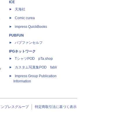
ICE
天海社
ス
Comic curea
impress QuickBooks
PUBFUN
パブファンセルフ
IPGネットワーク
TシャツPOD pTa.shop
カスタム写真集POD fabli
e
Impress Group Publication
Information
インプレスグループ
特定商取引法に基づく表示