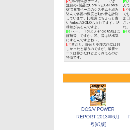
[パ]
第2特集はケース。ここでは、
[鈴]
注目の7製品にCore i7とGeForce
んで
GTX 670ベースのシステムを組み
[パ]
込んで各部の温度と動作音を計測
でし
しています。比較用にちょっと古
加田
いAntecのSOLOも入れてます。結
さい
構差があるんですよ。
ね。
[鈴]
へー、「R4とSilencio 650はほ
[鈴]
ぼ無音」ですか。私、音は結構気
にするんですよね～。
[パ]
昔だと、静音と冷却の両立は難
しかったと思うのですが、最新ケ
ースは静かだけどよく冷えるのが
特徴です。
DOS/V POWER
REPORT 2013年6月
号[紙版]