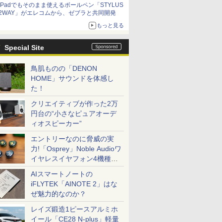
iPadでもそのまま使えるボールペン「STYLUS
2WAY」がエレコムから、ゼブラと共同開発
もっと見る
Special Site
鳥肌ものの「DENON
HOME」サウンドを体感し
た！
クリエイティブが作った2万
円台の“小さなピュアオーデ
ィオスピーカー”
エントリーなのに脅威の実
力!「Osprey」Noble Audioワ
イヤレスイヤフォン4機種を
一気に聴く
AIスマートノートの
iFLYTEK「AINOTE 2」はな
ぜ魅力的なのか？
レイズ鍛造1ピースアルミホ
イール「CE28 N-plus」軽量