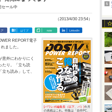
円セール中
（2013/4/30 23:54）
ェア
はてブ
note
LinkedIn
POWER REPORT電子
されました。
が意外にわかりにく
ったり。「立ち読
「立ち読み」して、
。
[パワレポ編集長（以下、パ）]
今月
の表紙はこれ。特集は「自作PC、