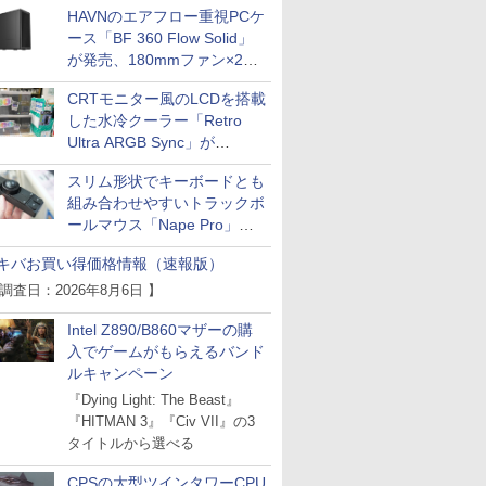
HAVNのエアフロー重視PCケ
ース「BF 360 Flow Solid」
が発売、180mmファン×2搭
載
CRTモニター風のLCDを搭載
した水冷クーラー「Retro
Ultra ARGB Sync」が
Thermaltakeから
スリム形状でキーボードとも
組み合わせやすいトラックボ
ールマウス「Nape Pro」が
Keychronから
キバお買い得価格情報（速報版）
 調査日：2026年8月6日 】
Intel Z890/B860マザーの購
入でゲームがもらえるバンド
ルキャンペーン
『Dying Light: The Beast』
『HITMAN 3』『Civ VII』の3
タイトルから選べる
CPSの大型ツインタワーCPU