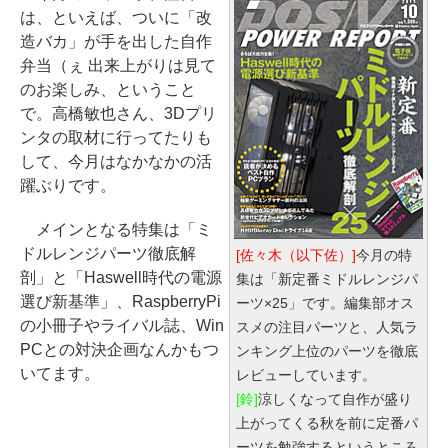
は、といえば、ついに「改
造バカ」が手を出した自作
弁当（ぇ 出来上がりは見て
のお楽しみ、ということ
で。高橋敏也さん、3Dプリ
ンタの取材に行ってたりも
して、今月はなかなかの活
躍ぶりです。
メインとなる特集は「ミ
ドルレンジパーツ徹底解
[佐々木（以下佐）]
今月の特
剖」と「Haswell時代の電源
集は「新定番ミドルレンジパ
選び新基準」、RaspberryPi
ーツ×25」です。編集部オス
の小冊子やライバル誌、Win
スメの注目パーツと、人気ラ
PCとの対決企画なんかもつ
ンキング上位のパーツを徹底
いてます。
レビューしています。
[鈴]
涼しくなって自作が盛り
上がってくる秋を前に定番パ
ーツを勉強するというところ