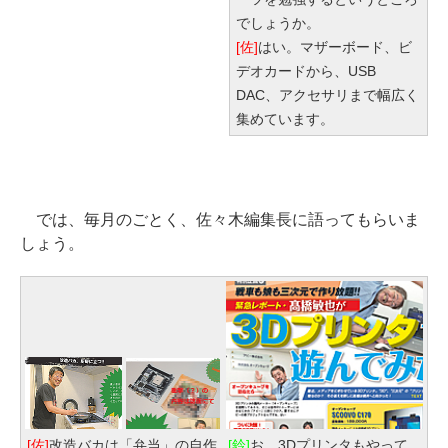
でしょうか。
[佐]
はい。マザーボード、ビ
デオカードから、USB
DAC、アクセサリまで幅広く
集めています。
では、毎月のごとく、佐々木編集長に語ってもらいま
しょう。
[佐]
改造バカは「弁当」の自作
[鈴]
お、3Dプリンタもやって