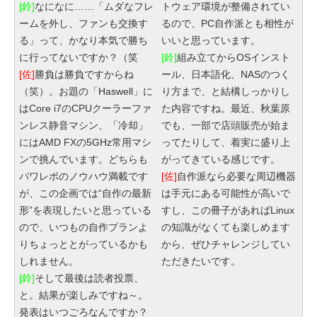
[鈴]
なになに……「ムダなフレ
トウェア環境が整備されてい
ームを外し、ファンも交換す
るので、PC自作派とも相性が
る」って、かなり本気で勝ち
いいと思っています。
に行ってないですか？（笑
[鈴]
組み立てからOSインスト
[佐]
勝負は勝負ですからね
ール、日本語化、NASのつく
（笑）。お題の「Haswell」に
り方まで、と結構しっかりし
はCore i7のCPUクーラーファ
た内容ですね。最近、秋葉原
ンレス静音マシン、「冷却」
でも、一部で店頭販売が始ま
にはAMD FXの5GHz常用マシ
ってたりして、着実に盛り上
ンで挑んでいます。どちらも
がってきている感じです。
パワレポのノウハウ満載です
[佐]
自作派なら必要な周辺機器
が、この企画では“自作の最新
は手元にある可能性が高いで
形”を表現したいと思っている
すし、この冊子があればLinux
ので、いつもの自作プランよ
の知識がなくても楽しめます
りちょっととがっているかも
から、ぜひチャレンジしてい
しれません。
ただきたいです。
[鈴]
そして最後は読者投票、
と。結果が楽しみですね～。
発表はいつごろなんですか？