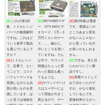
[鈴]
これが第1特
[鈴]
H87やB85マザ
[佐]
第2特集は電源
集、ミドルレンジ
ー、GTX 660ビデ
です。電源はこの
パーツの徹底解剖
オカード、1万～2
ところあまり変化
ですね。これはど
万円くらいのケー
がないんじゃない
ういう基準で製品
ス……。確かに、
かと思っている方
を選んでいるんで
渋いところを突い
が多いかもしれま
すか？
ていますね。そん
せん。
[佐]
ミドルレンジ
な中で、サウンド
[鈴]
ですね。見た目
で、定番で、とい
関連はちょっと変
にわかりにくい製
うことで、コスト
わった製品も載っ
品ですし。
パフォーマンスを
てるような。
[佐]
実際テストして
意識しながらも品
[佐]
サウンドデバイ
みて分かったので
質が高いものを意
スはユーザーによ
すが、かなり進化
識しています。ぱ
って用途が大きく
しているんです。
っと見では地味目
異なるので、ゲー
変換効率が上がっ