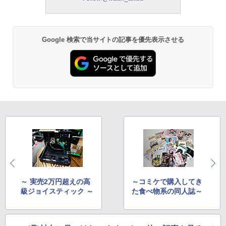
Google 検索で当サイトの記事を優先表示させる
～ 実売2万円超えの高
～コミケで購入してき
級ジョイスティック ～
た食べ物系の同人誌～