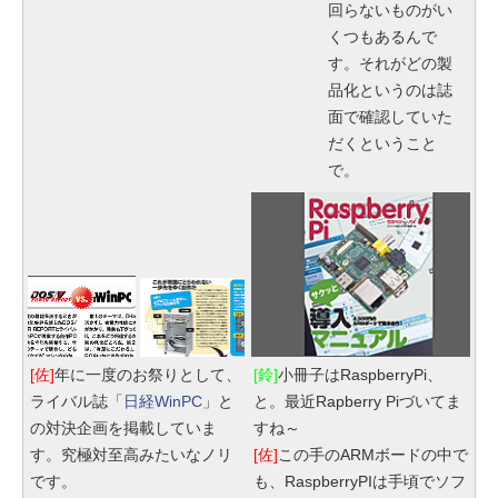
回らないものがい
くつもあるんで
す。それがどの製
品化というのは誌
面で確認していた
だくということ
で。
[佐]
年に一度のお祭りとして、
[鈴]
小冊子はRaspberryPi、
ライバル誌「
日経WinPC
」と
と。最近Rapberry Piづいてま
の対決企画を掲載していま
すね～
す。究極対至高みたいなノリ
[佐]
この手のARMボードの中で
です。
も、RaspberryPIは手頃でソフ