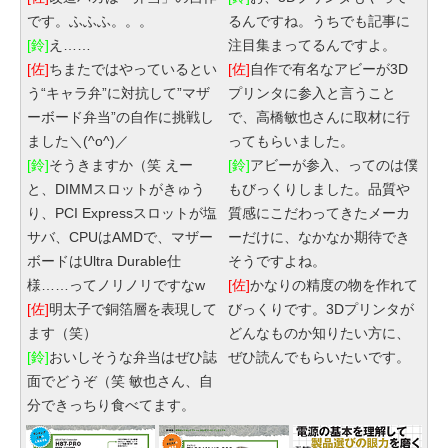
です。ふふふ。。。
るんですね。うちでも記事に
[鈴]
え……
注目集まってるんですよ。
[佐]
ちまたではやっているとい
[佐]
自作で有名なアビーが3D
う“キャラ弁”に対抗して”マザ
プリンタに参入と言うこと
ーボード弁当”の自作に挑戦し
で、高橋敏也さんに取材に行
ました＼(^o^)／
ってもらいました。
[鈴]
そうきますか（笑 えー
[鈴]
アビーが参入、ってのは僕
と、DIMMスロットがきゅう
もびっくりしました。品質や
り、PCI Expressスロットが塩
質感にこだわってきたメーカ
サバ、CPUはAMDで、マザー
ーだけに、なかなか期待でき
ボードはUltra Durable仕
そうですよね。
様……ってノリノリですなw
[佐]
かなりの精度の物を作れて
[佐]
明太子で銅箔層を表現して
びっくりです。3Dプリンタが
ます（笑）
どんなものか知りたい方に、
[鈴]
おいしそうな弁当はぜひ誌
ぜひ読んでもらいたいです。
面でどうぞ（笑 敏也さん、自
分できっちり食べてます。