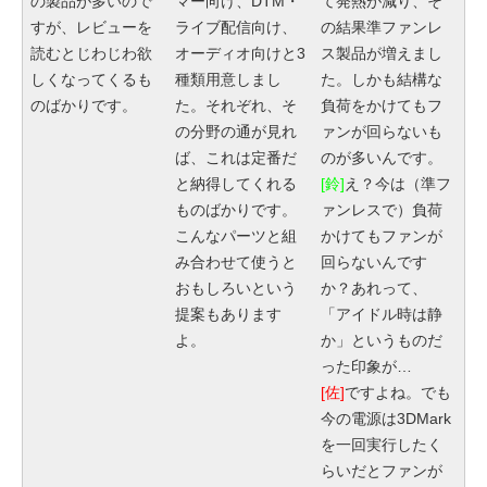
の製品が多いので
マー向け、DTM・
て発熱が減り、そ
すが、レビューを
ライブ配信向け、
の結果準ファンレ
読むとじわじわ欲
オーディオ向けと3
ス製品が増えまし
しくなってくるも
種類用意しまし
た。しかも結構な
のばかりです。
た。それぞれ、そ
負荷をかけてもフ
の分野の通が見れ
ァンが回らないも
ば、これは定番だ
のが多いんです。
と納得してくれる
[鈴]
え？今は（準フ
ものばかりです。
ァンレスで）負荷
こんなパーツと組
かけてもファンが
み合わせて使うと
回らないんです
おもしろいという
か？あれって、
提案もあります
「アイドル時は静
よ。
か」というものだ
った印象が…
[佐]
ですよね。でも
今の電源は3DMark
を一回実行したく
らいだとファンが