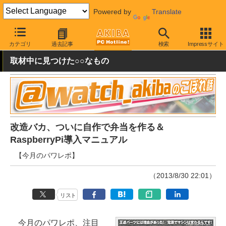
Powered by
Translate
AKIBA PC Hotline!
その他
カテゴリ
過去記事
検索
Impressサイト
取材中に見つけた○○なもの
改造バカ、ついに自作で弁当を作る＆
RaspberryPi導入マニュアル
【今月のパワレポ】
（2013/8/30 22:01）
リスト
今月のパワレポ、注目