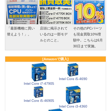
「最新機種に買い
店頭に掲示されて
その他のPCパーツ
替えよう！」。
いるのは一部モデ
も現金買取10%増
ルとのこと。
額中。こちらは6月
30日まで実施。
[Amazonで購入]
Intel Core i5-4690
Intel Core i7-4790S
Intel Core i5-4690S
Intel Core i3-4360