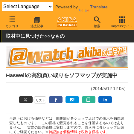
Powered by
Translate
AKIBA PC Hotline!
秋葉原情報
キャンペーン情報
割引・プレゼ
カテゴリ
過去記事
検索
Impressサイト
取材中に見つけた○○なもの
Haswellの高額買い取りをソフマップが実施中
（2014/5/12 12:05）
リスト
※以下における価格などは、編集部が各ショップ店頭での表示を独自調
査したものです。 この価格で販売されることを保証するものではあり
ません。 実際の販売価格は変動しますので、購入時に各ショップ店頭
にてご確認ください。※
特記無き価格情報は税抜き価格です。