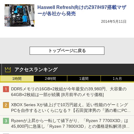
Haswell Refresh向けのZ97/H97搭載マザ
ーが各社から発売
2014年5月11日
トップページに戻る
アクセスランキング
1時間
24時間
1週間
1カ月
DDR5メモリの16GB×2枚組が今年最安の39,980円、大容量の
64GB×2枚組は一部が続騰 [8月前半のメモリ価格]
XBOX Series Xが値上げで10万円超え。近い性能のゲーミング
PCを自作するといくらになる？【石田賀津男の『酒の肴にPCゲ
ーム』】
Ryzenが上昇から一転して値下がり、「Ryzen 7 7700X3D」は
45,800円に急落し「Ryzen 7 7800X3D」との価格逆転解消 [8月
前半のCPU価格]