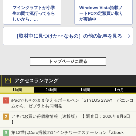
マインクラフトが小学
Windows Vista搭載ノ
生の間で流行ってるら
ートPCの定額買い取り
しいから、
が実施中
ツクモでおすすめパソ
コンの話を聞いてきた
［取材中に見つけた○○なもの］の他の記事を見る
トップページに戻る
アクセスランキング
1時間
24時間
1週間
1カ月
iPadでもそのまま使えるボールペン「STYLUS 2WAY」がエレコ
ムから、ゼブラと共同開発
アキバお買い得価格情報（速報版） 【 調査日：2026年8月6日
】
第12世代Core搭載の14インチワークステーション「ZBook