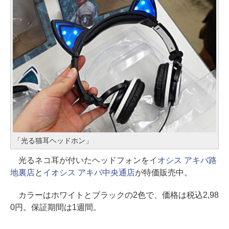
「光る猫耳ヘッドホン」
光るネコ耳が付いたヘッドフォンを
イオシス アキバ路
地裏店
と
イオシス アキバ中央通店
が特価販売中。
カラーはホワイトとブラックの2色で、価格は税込2,98
0円。保証期間は1週間。