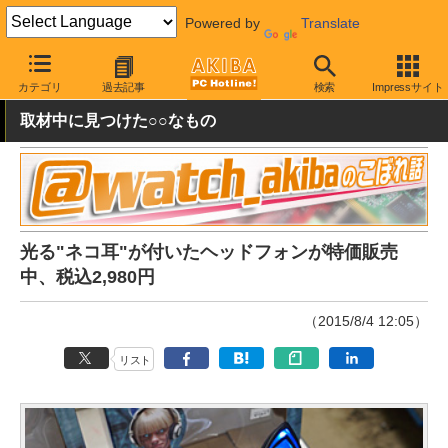
Powered by
Translate
AKIBA PC Hotline!
おもしろグッズ・キャラもの
おもしろグッズ
カテゴリ
過去記事
検索
Impressサイト
取材中に見つけた○○なもの
光る"ネコ耳"が付いたヘッドフォンが特価販売
中、税込2,980円
（2015/8/4 12:05）
リスト