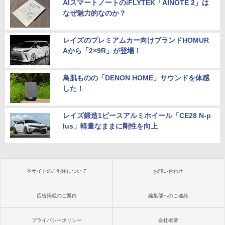
AIスマートノートのiFLYTEK「AINOTE 2」は
なぜ魅力的なのか？
レイズのプレミアムカー向けブランドHOMUR
Aから「2×9R」が登場！
鳥肌ものの「DENON HOME」サウンドを体感
した！
レイズ鍛造1ピースアルミホイール「CE28 N-p
lus」軽量なままに剛性を向上
本サイトのご利用について
お問い合わせ
広告掲載のご案内
編集部へのご連絡
プライバシーポリシー
会社概要