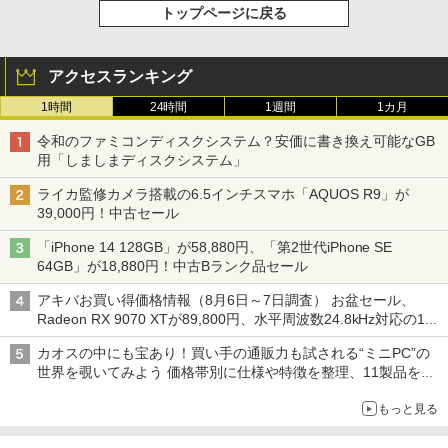
トップページに戻る
アクセスランキング
1時間
24時間
1週間
1カ月
令和のファミコンディスクシステム？安価に書き換え可能なGB
用「しましまディスクシステム」
ライカ監修カメラ搭載の6.5インチスマホ「AQUOS R9」が
39,000円！中古セール
「iPhone 14 128GB」が58,880円、「第2世代iPhone SE
64GB」が18,880円！中古Bランク品セール
アキバお買い得価格情報（8月6日～7日調査） お盆セール、
Radeon RX 9070 XTが89,800円、水平周波数24.8kHz対応の17
型モニターが9,801円、暑さ指数連動セール ほか
カオスの中にも宝あり！買い手の通販力も試される“ミニPC”の
世界を覗いてみよう 価格帯別に仕様や特徴を整理、11製品をピ
ックアップ text by 石川 ひさよし
もっと見る