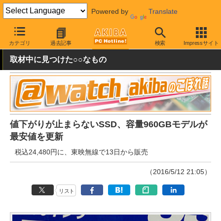
Powered by
Translate
AKIBA PC Hotline!
秋葉原情報
価格情報
特価情報
カテゴリ
過去記事
検索
Impressサイト
取材中に見つけた○○なもの
値下がりが止まらないSSD、容量960GBモデルが
最安値を更新
税込24,480円に、東映無線で13日から販売
（2016/5/12 21:05）
リスト