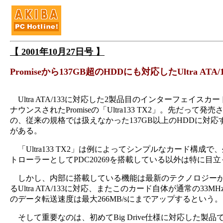
【 2001年10月27日号 】
Promiseから137GB超のHDDにも対応したUltra ATA
Ultra ATA/133に対応した2製品目のインターフェイスカ
ナウンスされたPromiseの「Ultra133 TX2」。先だって
の、従来の規格では扱えなかった137GB以上のHDDに対応する
がある。
「Ultra133 TX2」は例によってシンプルなカード構成で、外
トローラーとしてPDC20269を搭載している以外は特に目
しかし、内部に搭載している機能は最新のテクノロジーがつめ
るUltra ATA/133に対応、またこのカード自体が通常の33MH
のデータ転送速度は最大266MB/sにまでアップするという。
そして重要なのは、初めてBig Drive仕様に対応した製品で