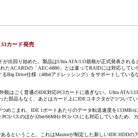
/133カード発売
ードが出回り始めた。製品はUltra ATA/133規格が正式発表され
発売されたACARDの「AEC-6880」とは違ってRAIDには対応して
Big Drive仕様（48bitアドレッシング）をサポートしてい
観はごく普通のIDE対応PCIカードに過ぎない。Ultra ATA/1
立った部品もなく、あとはカード上にIDEコネクタが2つついて
こまれ、IDE 1ポートあたりのデータ転送速度を133MB/s
z PCIバスのほか32bit/66MHz PCIバスにも対応しているため
あるということ。これはMaxtorが制定した新しいIDE HDDの