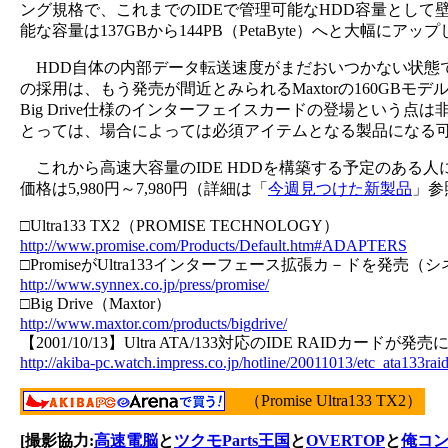
ング規格で、これまでのIDEで管理可能なHDD容量として
能な容量は137GBから144PB（PetaByte）へと大幅にアッ
HDD自体の内部データ転送速度がまだおいつかない状態では、Ult
の採用は、もう発売が間近とみられるMaxtorの160GBモデルを
Big Drive仕様のインターフェイスカードの登場という点
とっては、場合によっては必須アイテムとなる製品になる
これから高速大容量のIDE HDDを構築する予定のある
価格は5,980円～7,980円（詳細は「
今週見つけた新製品
」参
□Ultra133 TX2（PROMISE TECHNOLOGY）
http://www.promise.com/Products/Default.htm#ADAPTERS
□PromiseがUltra133インターフェース拡張カ－ドを発売（
http://www.synnex.co.jp/press/promise/
□Big Drive（Maxtor）
http://www.maxtor.com/products/bigdrive/
【2001/10/13】Ultra ATA/133対応のIDE RAIDカード
http://akiba-pc.watch.impress.co.jp/hotline/20011013/etc_ata133rai
（Promise Ultra133 TX2）
[撮影協力:
高速電脳
と
ツクモParts王国
と
OVERTOP
と
俺コ