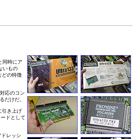
ると同時にア
いないもの
るなどの特徴
33対応のコン
いるだけだ。
に引き上げ
、カードとして
アドレッシ