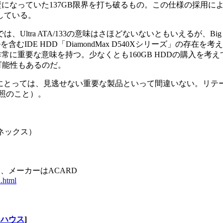
壁になっていた137GB限界を打ち破るもの。この仕様の採用に
プしている。
ra ATA/133の意味はさほどないないともいえるが、Big D
含むIDE HDD「DiamondMax D540Xシリーズ」の存在を
は非常に重要な意味を持つ。少なくとも160GB HDDの購入を考
可能性もあるのだ。
人にとっては、見逃せない重要な製品といって間違いない。リ
照のこと）。
シネックス）
が発売に、メーカーはACARD
d.html
ンハウス
]