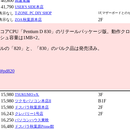
40,800
高速電脳
41,790
USER'S SIDE本店
T-ZONE. PC DIY SHOP
表示なし
1F,マザーボードとの
2F
表示なし
ZOA 秋葉原本店
CPU「Pentium D 830」のリテールパッケージ版。動作クロ
シュ容量は1MB×2。
の「820」と、「830」のバルク品は発売済み。
ml#pd820
15,980
3F
TSUKUMO eX.
15,980
B1F
ツクモパソコン本店II
15,980
2F
ドスパラ秋葉原本店
16,243
2F
クレバリー1号店
16,250
パソコンハウス東映
16,480
ドスパラ秋葉原Prime館