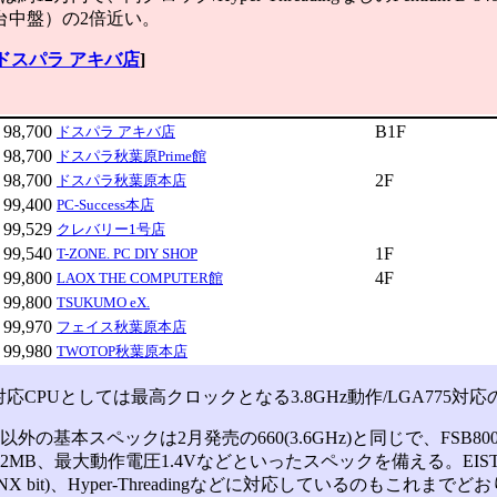
台中盤）の2倍近い。
ドスパラ アキバ店
]
98,700
B1F
ドスパラ アキバ店
98,700
ドスパラ秋葉原Prime館
98,700
2F
ドスパラ秋葉原本店
99,400
PC-Success本店
99,529
クレバリー1号店
99,540
1F
T-ZONE. PC DIY SHOP
99,800
4F
LAOX THE COMPUTER館
99,800
TSUKUMO eX.
99,970
フェイス秋葉原本店
99,980
TWOTOP秋葉原本店
応CPUとしては最高クロックとなる3.8GHz動作/LGA775対応のPe
の基本スペックは2月発売の660(3.6GHz)と同じで、FSB80
MB、最大動作電圧1.4Vなどといったスペックを備える。EIST、Ex
 Bit(NX bit)、Hyper-Threadingなどに対応しているのもこれまでど