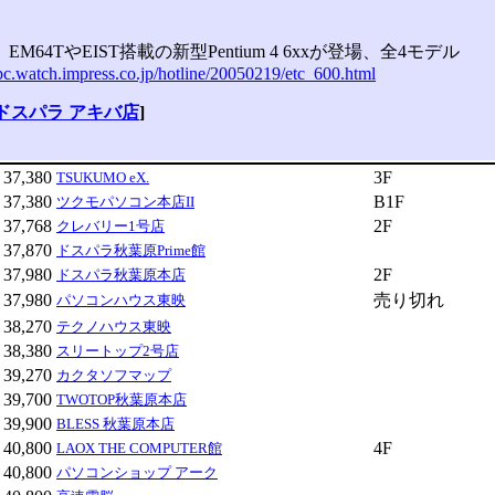
EM64TやEIST搭載の新型Pentium 4 6xxが登場、全4モデル
-pc.watch.impress.co.jp/hotline/20050219/etc_600.html
ドスパラ アキバ店
]
37,380
3F
TSUKUMO eX.
37,380
B1F
ツクモパソコン本店II
37,768
2F
クレバリー1号店
37,870
ドスパラ秋葉原Prime館
37,980
2F
ドスパラ秋葉原本店
37,980
売り切れ
パソコンハウス東映
38,270
テクノハウス東映
38,380
スリートップ2号店
39,270
カクタソフマップ
39,700
TWOTOP秋葉原本店
39,900
BLESS 秋葉原本店
40,800
4F
LAOX THE COMPUTER館
40,800
パソコンショップ アーク