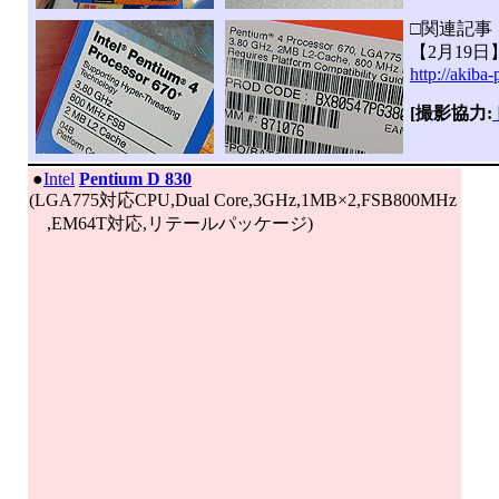
□関連記事
【2月19日】
http://akiba
[撮影協力:
|
●
Intel
Pentium D 830
(LGA775対応CPU,Dual Core,3GHz,1MB×2,FSB800MHz
,EM64T対応,リテールパッケージ)