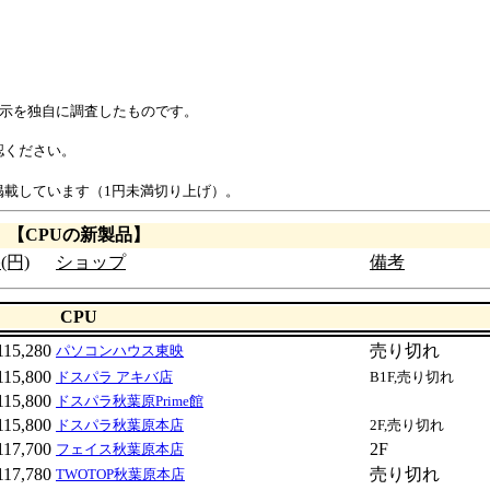
表示を独自に調査したものです。
認ください。
載しています（1円未満切り上げ）。
【CPUの新製品】
(円)
ショップ
備考
CPU
115,280
売り切れ
パソコンハウス東映
115,800
ドスパラ アキバ店
B1F,売り切れ
115,800
ドスパラ秋葉原Prime館
115,800
ドスパラ秋葉原本店
2F,売り切れ
117,700
2F
フェイス秋葉原本店
117,780
売り切れ
TWOTOP秋葉原本店