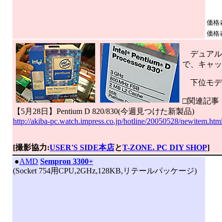
価格
価格
デュアルコア
で、キャッ
下位モデル
□関連記事
【5月28日】Pentium D 820/830(今週見つけた新製品)
http://akiba-pc.watch.impress.co.jp/hotline/20050528/newitem.ht
[撮影協力:
USER'S SIDE本店
と
T-ZONE. PC DIY SHOP
]
|
●
AMD
Sempron 3300+
(Socket 754用CPU,2GHz,128KB,リテールパッケージ)