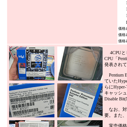
価格
価格
価格
4CPUとし
CPU「Pen
発表されている
Pentium
ていたHyp
らにHype
キャッシュ容量
Disable
なお、対応
要。また、
実売価格は約