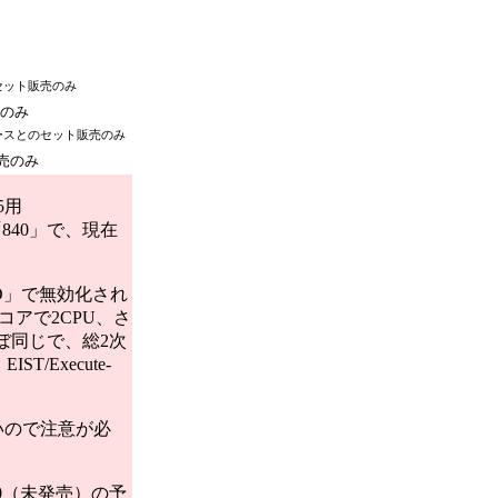
セット販売のみ
売のみ
ケースとのセット販売のみ
販売のみ
5用
の「840」で、現在
um D」で無効化され
ルコアで2CPU、さ
とほぼ同じで、総2次
/Execute-
いので注意が必
840（未発売）の予