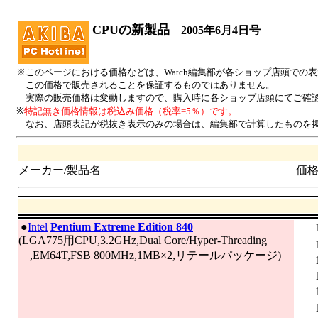
CPUの新製品
2005年6月4日号
※このページにおける価格などは、Watch編集部が各ショップ店頭での
この価格で販売されることを保証するものではありません。
実際の販売価格は変動しますので、購入時に各ショップ店頭にてご確
※
特記無き価格情報は税込み価格（税率=5％）です。
なお、店頭表記が税抜き表示のみの場合は、編集部で計算したものを掲
メーカー/製品名
価格
|
●
Intel
Pentium Extreme Edition 840
(LGA775用CPU,3.2GHz,Dual Core/Hyper-Threading
,EM64T,FSB 800MHz,1MB×2,リテールパッケージ)