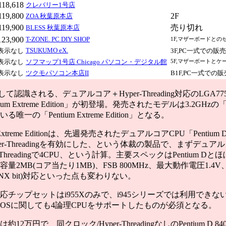
118,618
クレバリー1号店
119,800
2F
ZOA 秋葉原本店
119,900
売り切れ
BLESS 秋葉原本店
123,900
T-ZONE. PC DIY SHOP
1F,マザーボードとの
TSUKUMO eX.
表示なし
3F,PC一式での販
表示なし
ソフマップ1号店 Chicago パソコン・デジタル館
5F,マザーボートと
表示なし
ツクモパソコン本店II
B1F,PC一式での
て認識される、デュアルコア＋Hyper-Threading対応のLGA77
tium Extreme Edition」が初登場。発売されたモデルは3.2GHz
唯一の「Pentium Extreme Edition」となる。
 Extreme Editionは、先週発売されたデュアルコアCPU「Penti
er-Threadingを有効にした、という体裁の製品で、まずデュア
r-Threadingで4CPU、という計算。主要スペックはPentium D
2MB(コア当たり1MB)、FSB 800MHz、最大動作電圧1.4V、EIST
 Bit(NX bit)対応といった点も変わりない。
チップセットはi955Xのみで、i945シリーズでは利用できな
OSに関しても4論理CPUをサポートしたものが必須となる。
12万円で、同クロック/Hyper-ThreadingなしのPentium D 