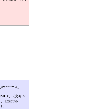
ntium 4。
0MHz、2次キャ
ecute-
おり。