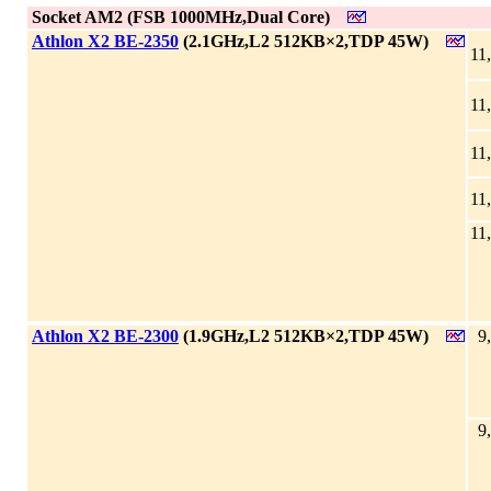
|
Socket AM2 (FSB 1000MHz,Dual Core)
|
Athlon X2 BE-2350
(2.1GHz,L2 512KB×2,TDP 45W)
11
11
11
11
11
|
Athlon X2 BE-2300
(1.9GHz,L2 512KB×2,TDP 45W)
9
9