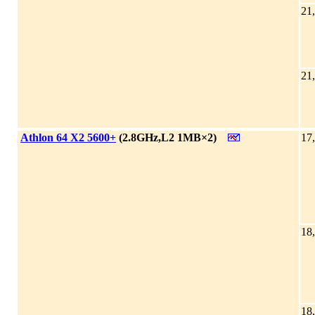
21
21
|
Athlon 64 X2 5600+
(2.8GHz,L2 1MB×2)
17
18
18