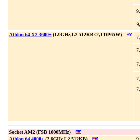
9
9
|
Athlon 64 X2 3600+
(1.9GHz,L2 512KB×2,TDP65W)
7
7
7
7
7
|
Socket AM2 (FSB 1000MHz)
|
Athlon 64 4000+
(2.6GHz,L2 512KB)
9