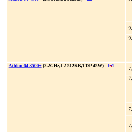
9
9
|
Athlon 64 3500+
(2.2GHz,L2 512KB,TDP 45W)
7
7
7
7