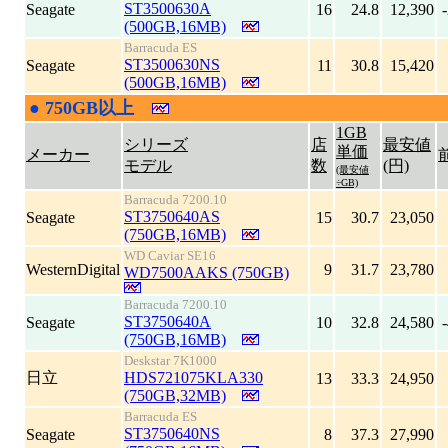
ST3500630A
Seagate
16
24.8
12,390
(500GB,16MB)
Barracuda ES
ST3500630NS
Seagate
11
30.8
15,420
(500GB,16MB)
●
750GB以上
|
1GB
シリーズ
店
最安値
単価
メーカー
モデル
数
(円)
(最安値
÷GB)
Barracuda 7200.10
ST3750640AS
Seagate
15
30.7
23,050
(750GB,16MB)
WD Caviar SE16
WesternDigital
9
31.7
23,780
WD7500AAKS (750GB)
Barracuda 7200.10
ST3750640A
Seagate
10
32.8
24,580
(750GB,16MB)
Deskstar 7K1000
日立
HDS721075KLA330
13
33.3
24,950
(750GB,32MB)
Barracuda ES
ST3750640NS
Seagate
8
37.3
27,990