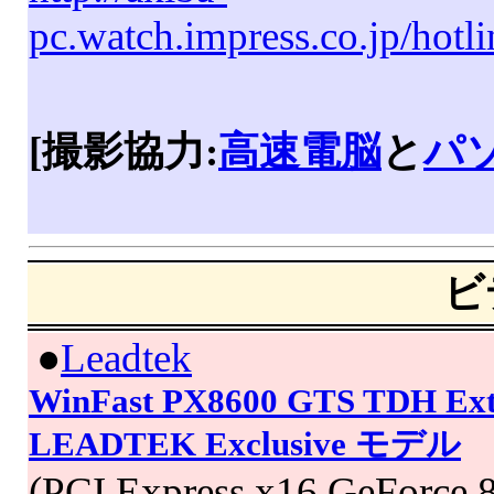
pc.watch.impress.co.jp/hotl
[撮影協力:
高速電脳
と
パ
ビ
|
●
Leadtek
WinFast PX8600 GTS TDH Ex
LEADTEK Exclusive モデル
(PCI Express x16,GeForce