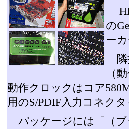
HD
のGe
ーカー
隣接
（動
動作クロックはコア580MH
用のS/PDIF入力コネク
パッケージには「（ブラ