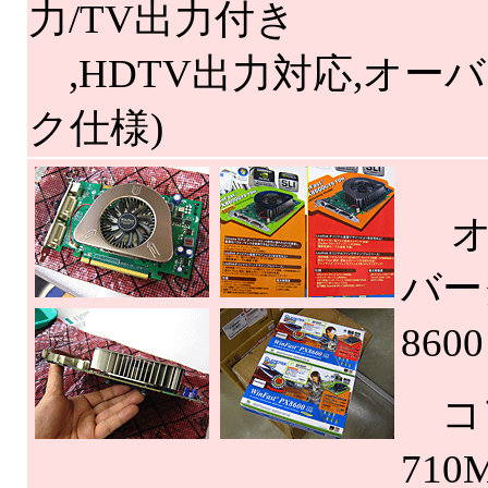
力/TV出力付き
,HDTV出力対応,オー
ク仕様)
オ
バーク
86
コア
710