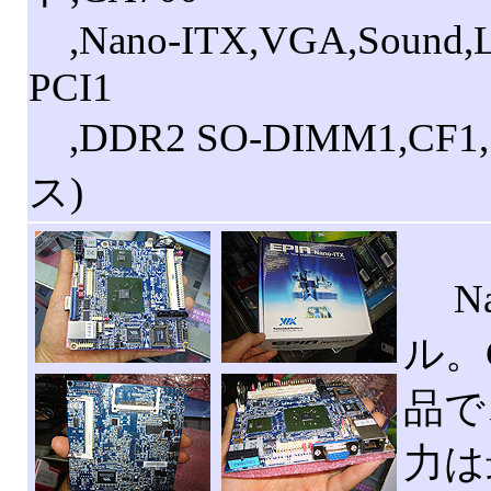
,Nano-ITX,VGA,Sound,L
PCI1
,DDR2 SO-DIMM1,C
ス)
Na
ル。
品で
力は