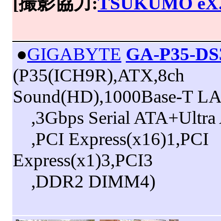
[撮影協力:
TSUKUMO eX
|
●
GIGABYTE
GA-P35-DS3
(P35(ICH9R),ATX,8ch
Sound(HD),1000Base-T L
,3Gbps Serial ATA+Ultra
,PCI Express(x16)1,PCI
Express(x1)3,PCI3
,DDR2 DIMM4)