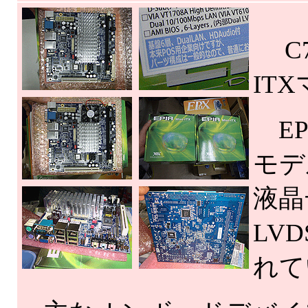
C7 
IT
EP
モデ
液晶
LV
れて