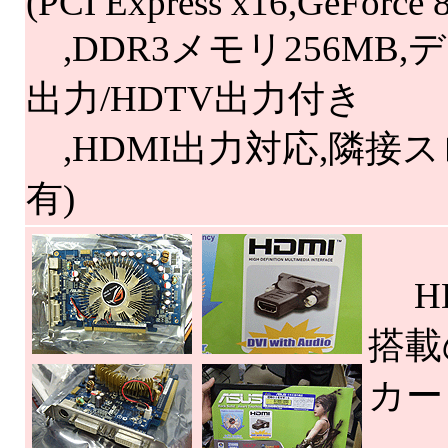
(PCI Express x16,GeForce
,DDR3メモリ256MB,
出力/HDTV出力付き
,HDMI出力対応,隣接
有)
HD
搭載の
カー