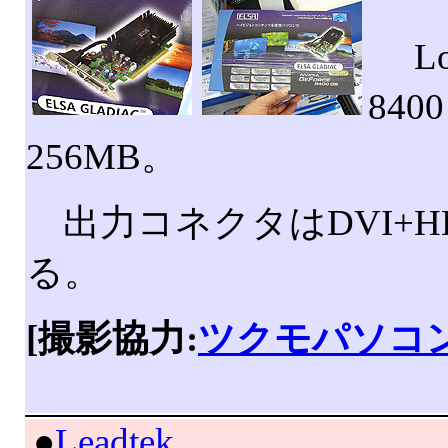
Low
84
256MB。
出力コネクタはDVI+H
る。
[撮影協力:
ツクモパソコン
|
●
Leadtek