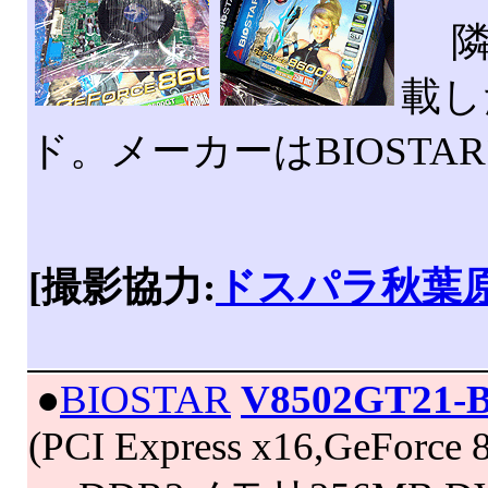
隣
載した
ド。メーカーはBIOSTA
[撮影協力:
ドスパラ秋葉
|
●
BIOSTAR
V8502GT21-
(PCI Express x16,GeForce