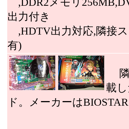
,DDR2メモリ256MB,D
出力付き
,HDTV出力対応,隣接
有)
隣
載した
ド。メーカーはBIOSTA