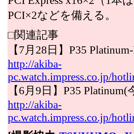
PCI Express x16×2（1本
PCI×2などを備える。
□関連記事
【7月28日】P35 Plati
http://akiba-
pc.watch.impress.co.jp/hot
【6月9日】P35 Platin
http://akiba-
pc.watch.impress.co.jp/hot