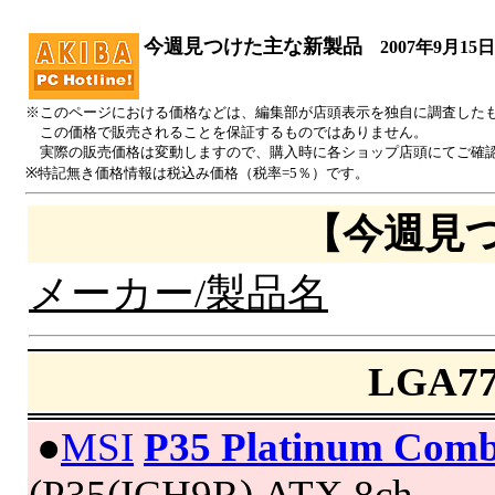
今週見つけた主な新製品
2007年9月15
※このページにおける価格などは、編集部が店頭表示を独自に調査した
この価格で販売されることを保証するものではありません。
実際の販売価格は変動しますので、購入時に各ショップ店頭にてご確
※特記無き価格情報は税込み価格（税率=5％）です。
【今週見
メーカー/製品名
LGA
|
●
MSI
P35 Platinum Com
(P35(ICH9R),ATX,8ch