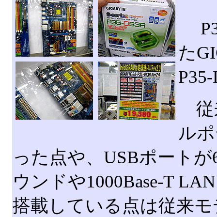
P3
たG
P3
従
ルポ
った点や、USBポートが
ウンドや1000Base-T
搭載している点は従来モ