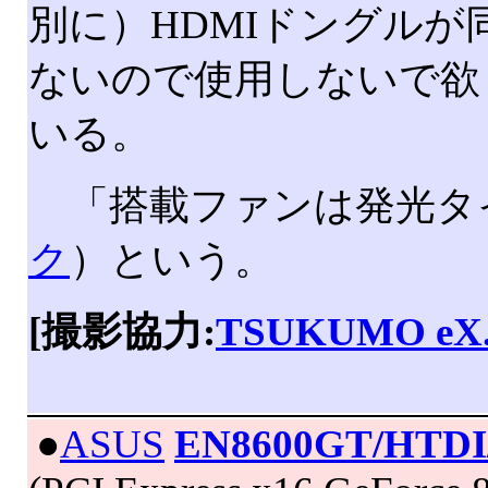
別に）HDMIドングル
ないので使用しないで欲
いる。
「搭載ファンは発光タ
ク
）という。
[撮影協力:
TSUKUMO eX
|
●
ASUS
EN8600GT/HTDI