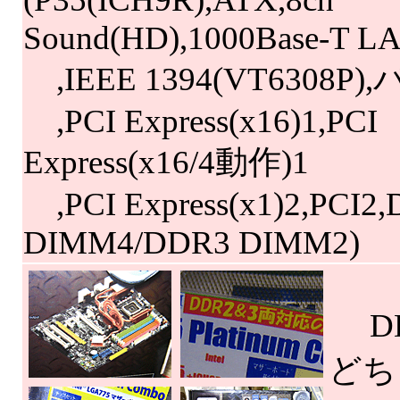
Sound(HD),1000Base-T L
,IEEE 1394(VT6308P
,PCI Express(x16)1,PCI
Express(x16/4動作)1
,PCI Express(x1)2,PCI2
DIMM4/DDR3 DIMM2)
DD
どち