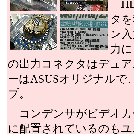
HD
タを
ン入
力に
の出力コネクタはデュアル
ーはASUSオリジナル
プ。
コンデンサがビデオカ
に配置されているのもユ