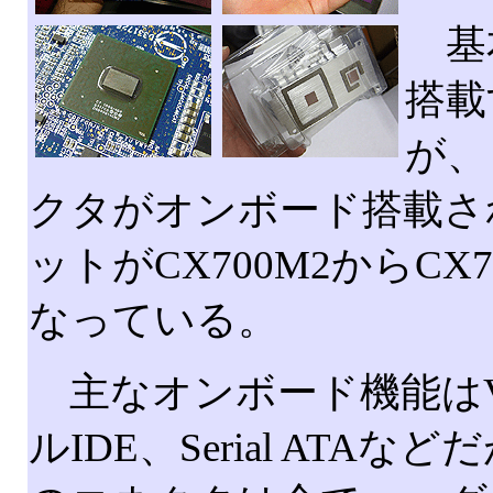
基本ス
搭載
が、
クタがオンボード搭載さ
ットがCX700M2からC
なっている。
主なオンボード機能はV
ルIDE、Serial ATAなど