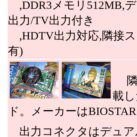
,DDR3メモリ512MB,
出力/TV出力付き
,HDTV出力対応,隣接
有)
隣
載した
ド。メーカーはBIOSTA
出力コネクタはデュアル