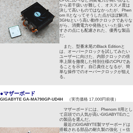
CPUに比べると消費電力が高い点など
から若干扱いが難しく、オススメ度は
決して高いものではなかったが、Phen
om IIとなってそうした点がほぼ解消。
3GHzという高い動作クロックでありな
がら、消費電力や発熱といった扱いや
すさの点にも配慮された、優秀な製品
だ。
また、型番末尾のBlack Editionと
は、オーバークロックを試してみたい
ユーザーに向けた、内部クロックの倍
率上限を撤廃した特別仕様のCPUであ
ることを示す。自己責任となるが、簡
単な操作でのオーバークロックが狙え
る。
●マザーボード
GIGABYTE GA-MA790GP-UD4H
（実売価格 17,000円前後）
マザーボードには、Phenom II用とし
て店頭での人気が高いGIGABYTEのこ
の製品を選んだ。
最近のGIGABYTE製マザーボードは
搭載される部品の耐久製の強化（＝信