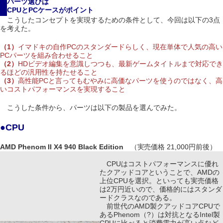
パーツ選びは
CPUとPCケースがポイント
こうしたコンセプトを実現するための条件として、今回は以下の3点
を考えた。
（1）
イマドキの自作PCのスタンダードらしく、現在単体で人気の高い
PCパーツを組み合わせること
（2）
HDビデオ編集を意識しつつも、最新ゲームタイトルまで対応でき
るほどの汎用性を持たせること
（3）
高性能PCと言ってもむやみに高価なパーツを使うのではなく、高
いコストパフォーマンスを実現すること
こうした条件から、パーツは以下の製品を選んでみた。
●CPU
AMD Phenom II X4 940 Black Edition
（実売価格 21,000円前後）
CPUはコストパフォーマンスに優れ
たクアッドコアということで、AMDの
上位CPUを選択。といっても実売価格
は2万円近いので、価格的にはスタンダ
ードクラスなのである。
前世代のAMD製クアッドコアCPUで
あるPhenom（?）は対抗となるIntel製