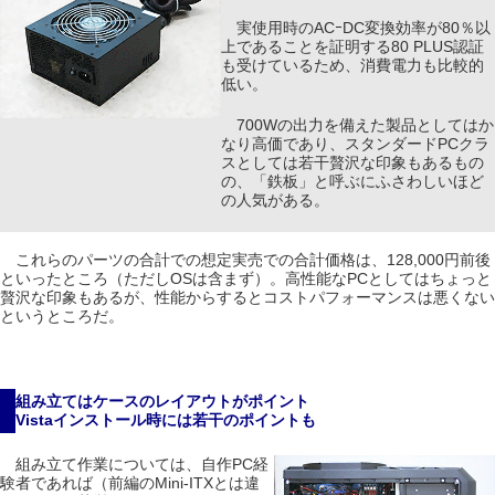
実使用時のACｰDC変換効率が80％以
上であることを証明する80 PLUS認証
も受けているため、消費電力も比較的
低い。
700Wの出力を備えた製品としてはか
なり高価であり、スタンダードPCクラ
スとしては若干贅沢な印象もあるもの
の、「鉄板」と呼ぶにふさわしいほど
の人気がある。
これらのパーツの合計での想定実売での合計価格は、128,000円前後
といったところ（ただしOSは含まず）。高性能なPCとしてはちょっと
贅沢な印象もあるが、性能からするとコストパフォーマンスは悪くない
というところだ。
組み立てはケースのレイアウトがポイント
Vistaインストール時には若干のポイントも
組み立て作業については、自作PC経
験者であれば（前編のMini-ITXとは違