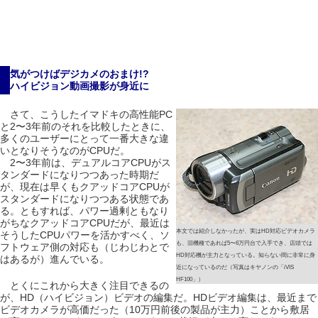
気がつけばデジカメのおまけ!?
ハイビジョン動画撮影が身近に
さて、こうしたイマドキの高性能PC
と2〜3年前のそれを比較したときに、
多くのユーザーにとって一番大きな違
いとなりそうなのがCPUだ。
2〜3年前は、デュアルコアCPUがス
タンダードになりつつあった時期だ
が、現在は早くもクアッドコアCPUが
スタンダードになりつつある状態であ
る。ともすれば、パワー過剰ともなり
がちなクアッドコアCPUだが、最近は
本文では紹介しなかったが、実はHD対応ビデオカメラ
そうしたCPUパワーを活かすべく、ソ
も、旧機種であれば5〜6万円台で入手でき、店頭では
フトウェア側の対応も（じわじわとで
HD対応機が主力となっている。知らない間に非常に身
はあるが）進んでいる。
近になっているのだ（写真はキヤノンの「iVIS
HF100」）
とくにこれから大きく注目できるの
が、HD（ハイビジョン）ビデオの編集だ。HDビデオ編集は、最近まで
ビデオカメラが高価だった（10万円前後の製品が主力）ことから敷居