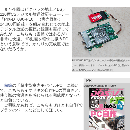
また今回はピクセラの地上／BS／
110度CSデジタル放送対応チューナー
「PIX-DT090-PE0」（実売価格：
24,000円前後）を組み合わせての地上
デジタル放送の視聴と録画も実行して
みたが、こちらも（当然ではあるが）
非常に快適。HD動画を軽快に扱うPC
という意味では、かなりの完成度では
ないだろうか。
PIX-DT090-PE0はダブルチューナー搭載の高機能チュー
ナー。接続スロットが（イマドキの自作PCでは空きの
多い）PCI Express x1仕様なので便利だ。
- PR -
前編
の「超小型室内モバイルPC」に続い
DOS/V POWER REPORT 5月号
て、こちらもイマドキの自作PCの面白さと、
使う際の快適さを感じられる完成度となった
と自負している。
ご興味があれば、こちらもぜひとも自作PC
プランのベースなどにしてほしい。