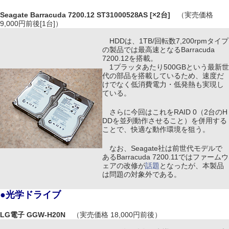
Seagate Barracuda 7200.12 ST31000528AS [×2台]
（実売価格
9,000円前後[1台]）
HDDは、1TB/回転数7,200rpmタイプ
の製品では最高速となるBarracuda
7200.12を搭載。
1プラッタあたり500GBという最新世
代の部品を搭載しているため、速度だ
けでなく低消費電力・低発熱も実現し
ている。
さらに今回はこれをRAID 0（2台のH
DDを並列動作させること）を併用する
ことで、快適な動作環境を狙う。
なお、Seagate社は前世代モデルで
あるBarracuda 7200.11ではファームウ
ェアの改修が
話題
となったが、本製品
は問題の対象外である。
●光学ドライブ
LG電子 GGW-H20N
（実売価格 18,000円前後）