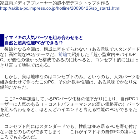
家庭内メディアプレーヤー的超小型デスクトップを作る
http://akiba-pc.impress.co.jp/hotline/20090425/sp_start1.html
イマドキの人気パーツを組み合わせると
自然と超高性能PCができる!?
後編となる今回は、構成に奇をてらわない（ある意味でスタンダード
な）高性能なPCがテーマだ。
前編
で紹介した「超小型室内モバイルP
C」が個性の強かった構成であるのに比べると、コンセプト的にははっ
きり言って地味ではある。
しかし、実は地味なのはコンセプトのみ。というのも、人気パーツを
組み合わせて作ったこのPC、その外観や性能は、ある意味でかなり先
鋭的だからだ。
ここ2〜3年加速しているPCパーツ価格の値下がりにより、自作PCユ
ーザーに人気のある（＝コストパフォーマンスの高い価格帯の）パーツ
を組み合わせると、ほとんどハイエンドと言える性能のPCができるた
めだ。
コンセプト的にはスタンダードでも、性能は並み居るPCを寄せ付け
ないほどのものができてしまう――これがイマドキの自作PCの凄いと
ころでもあるのだ。