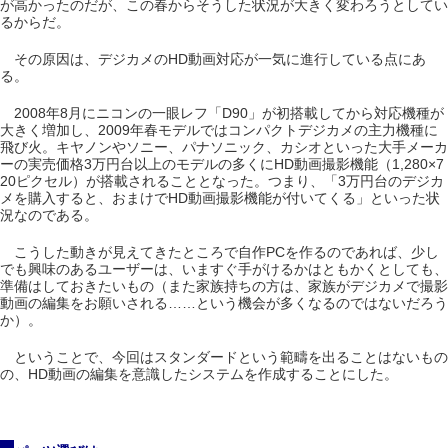
が高かったのだが、この春からそうした状況が大きく変わろうとしてい
るからだ。
その原因は、デジカメのHD動画対応が一気に進行している点にあ
る。
2008年8月にニコンの一眼レフ「D90」が初搭載してから対応機種が
大きく増加し、2009年春モデルではコンパクトデジカメの主力機種に
飛び火。キヤノンやソニー、パナソニック、カシオといった大手メーカ
ーの実売価格3万円台以上のモデルの多くにHD動画撮影機能（1,280×7
20ピクセル）が搭載されることとなった。つまり、「3万円台のデジカ
メを購入すると、おまけでHD動画撮影機能が付いてくる」といった状
況なのである。
こうした動きが見えてきたところで自作PCを作るのであれば、少し
でも興味のあるユーザーは、いますぐ手がけるかはともかくとしても、
準備はしておきたいもの（また家族持ちの方は、家族がデジカメで撮影
動画の編集をお願いされる……という機会が多くなるのではないだろう
か）。
ということで、今回はスタンダードという範疇を出ることはないもの
の、HD動画の編集を意識したシステムを作成することにした。