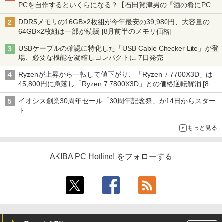
PCを自作するといくらになる？【石田賀津男の『酒の肴にPCゲ
ーム』】
DDR5メモリの16GB×2枚組が今年最安の39,980円、大容量の
64GB×2枚組は一部が続騰 [8月前半のメモリ価格]
USBケーブルの確認に特化した「USB Cable Checker Lite」が登
場、必要な機能を凝縮しコンパクトに 7日発売
Ryzenが上昇から一転して値下がり、「Ryzen 7 7700X3D」は
45,800円に急落し「Ryzen 7 7800X3D」との価格逆転解消 [8月
前半のCPU価格]
イオシス創業30周年セール「30周年記念祭」が14日からスター
ト
もっと見る
AKIBA PC Hotline! をフォローする