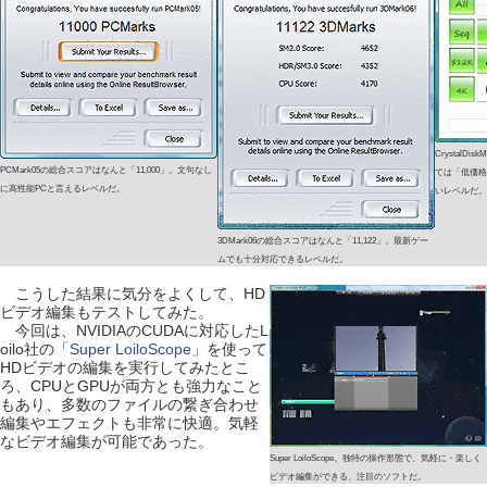
CrystalD
PCMark05の総合スコアはなんと「11,000」。文句なし
ては「低価格
に高性能PCと言えるレベルだ。
いレベルだ。
3DMark06の総合スコアはなんと「11,122」。最新ゲー
ムでも十分対応できるレベルだ。
こうした結果に気分をよくして、HD
ビデオ編集もテストしてみた。
今回は、NVIDIAのCUDAに対応したL
oilo社の「
Super LoiloScope
」を使って
HDビデオの編集を実行してみたとこ
ろ、CPUとGPUが両方とも強力なこと
もあり、多数のファイルの繋ぎ合わせ
編集やエフェクトも非常に快適。気軽
なビデオ編集が可能であった。
Super LoiloScope。独特の操作形態で、気軽に・楽しく
ビデオ編集ができる、注目のソフトだ。