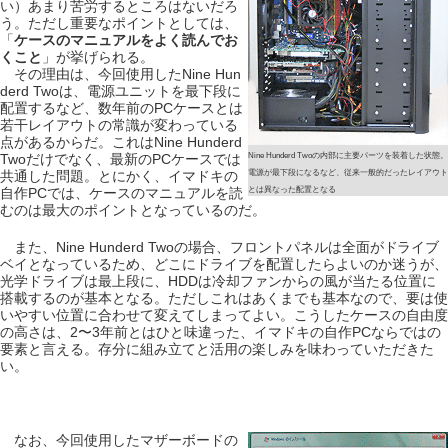
い）あまり苦労するところはないだろ
う。ただし重要なポイントとしては、
「
ケースのマニュアルをよく読んでお
くこと
」が挙げられる。
その理由は、今回使用したNine Hun
derd Twoは、電源ユニットを最下段に
配置するなど、数年前のPCケースとは
若干レイアウトの常識が変わっている
点があるからだ。これはNine Hunderd
Twoだけでなく、最新のPCケースでは
Nine Hunderd Twoの内部に主要パーツを装着した状態。
共通した問題。とにかく、イマドキの
電源が最下段になるなど、従来一般的だったレイアウト
自作PCでは、ケースのマニュアルを読
とは異なった配置となる
むのは最大のポイントとなっているのだ。
また、Nine Hunderd Twoの場合、フロントパネルは全面がドライブ
ベイとなっているため、どこにドライブを配置したらよいのか迷うが、
光学ドライブは最上段に、HDDは冷却ファンからの風が当たる位置に
搭載するのが基本となる。ただしこれはあくまでも基本なので、要は使
いやすい位置に合わせて変えてしまってよい。こうしたケースの自由度
の高さは、2〜3年前とはひと味違った、イマドキの自作PCならではの
要素と言える。存分に組み立てと活用の楽しみを味わっていただきた
い。
なお、今回使用したマザーボードの