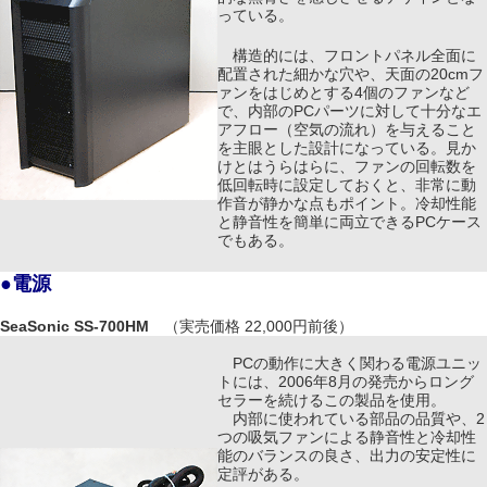
っている。
構造的には、フロントパネル全面に
配置された細かな穴や、天面の20cmフ
ァンをはじめとする4個のファンなど
で、内部のPCパーツに対して十分なエ
アフロー（空気の流れ）を与えること
を主眼とした設計になっている。見か
けとはうらはらに、ファンの回転数を
低回転時に設定しておくと、非常に動
作音が静かな点もポイント。冷却性能
と静音性を簡単に両立できるPCケース
でもある。
●電源
SeaSonic SS-700HM
（実売価格 22,000円前後）
PCの動作に大きく関わる電源ユニッ
トには、2006年8月の発売からロング
セラーを続けるこの製品を使用。
内部に使われている部品の品質や、2
つの吸気ファンによる静音性と冷却性
能のバランスの良さ、出力の安定性に
定評がある。