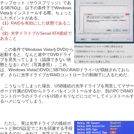
チップセット（サウスブリッジ）であ
るSB750は、以下の条件下でWindows
Vistaをインストールする際、ちょっと
したポイントがある。
（1）
RAIDを有効にした状態であるこ
と
（2）
光学ドライブがSerial ATA接続で
あること
Windows Vistaのインストール時に表示される
この条件でWindows VistaをDVDから
「CD/DVDのドライバがない」旨のメッセージ。
起動すると、なんと途中でDVDドライ
CD/DVDドライブとRAIDドライバは連想しにくいだけ
ブを見失ってしまう（認識できない状
に、意外とやっかいな落とし穴だ
態となる）のだ（写真参照）。これ
は、Windows VistaのDVDにSB750のRAIDドライバが収録されておら
ず、さらに光学ドライブがRAIDコントローラの制御下に入るためだ。
こうなってしまった場合、USB接続の光学ドライブを用意してマザー
ボード付属のDVDからドライバをインストールするか、別のPCでRAID
コントローラのドライバをUSBメモリなどにコピーしてインストールす
るハメになってしまう。
ただし、実は光学ドライブの接続ポ
ートとBIOS設定でこれを回避する手段
があるのだ。それは、光学ドライブを