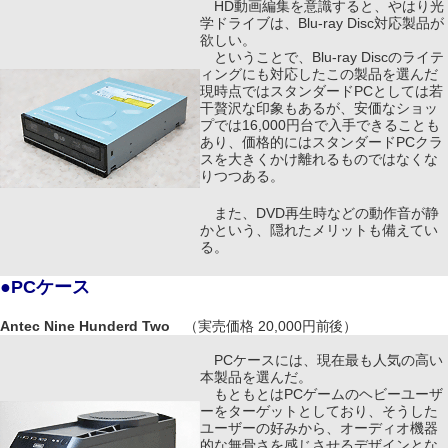
HD動画編集を意識すると、やはり光
学ドライブは、Blu-ray Disc対応製品が
欲しい。
ということで、Blu-ray Discのライテ
ィングにも対応したこの製品を選んだ
現時点ではスタンダードPCとしては若
干贅沢な印象もあるが、安価なショッ
プでは16,000円台で入手できることも
あり、価格的にはスタンダードPCクラ
スを大きくかけ離れるものではなくな
りつつある。
また、DVD再生時などの動作音が静
かという、隠れたメリットも備えてい
る。
●PCケース
Antec Nine Hunderd Two
（実売価格 20,000円前後）
PCケースには、現在最も人気の高い
本製品を選んだ。
もともとはPCゲームのヘビーユーザ
ーをターゲットとしており、そうした
ユーザーの好みから、オーディオ機器
的な無骨さを感じさせるデザインとな