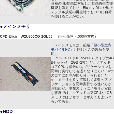
各種のHD動画に対応した動画再生支援
機能を備えており、Blu-ray Discや地上
デジタル放送の再生時でもCPUに負荷
を掛けることがない。
●メインメモリ
CFD Elixir W2U800CQ-2GL5J
（実売価格 4,000円前後）
メインメモリは、前編「
超小型室内
モバイルPC
」と同じくこの製品を使
用。
PC2-6400（DDR2-800）タイプの4G
Bセット品（2GB×2枚）だ。クアッド
コアCPUは複数のあプリケーションを
同時に実行しても遅くなりにくい（4つ
のコアに処理が振り分けられる）た
め、メモリを多く搭載して多数のアプ
リケーションを同時実行する使い方が
お勧めだ。現在のようにメモリが安価
な状況では、クアッドコアCPUと4GB
メモリはほぼセットと考えてもよいぐ
らいである。
●HDD