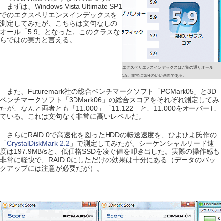
まずは、Windows Vista Ultimate SP1
でのエクスペリエンスインデックスを
測定してみたが、こちらは文句なしの
オール「5.9」となった。このクラスな
らではの実力と言える。
エクスペリエンスインデックスはご覧の通りオール
5.9。非常に気分のいい画面である。
また、Futuremark社の総合ベンチマークソフト「PCMark05」と3D
ベンチマークソフト「3DMark06」の総合スコアをそれぞれ測定してみ
たが、なんと両者とも「11,000」「11,122」と、11,000をオーバーし
ている。これは文句なく非常に高いレベルだ。
さらにRAID 0で高速化を図ったHDDの転送速度を、ひよひよ氏作の
「
CrystalDiskMark 2.2
」で測定してみたが、シーケンシャルリード速
度は197.9MB/sと、低価格SSDを凌ぐ値を叩き出した。実際の操作感も
非常に軽快で、RAID 0にしただけの効果は十分にある（データのバッ
クアップには注意が必要だが）。