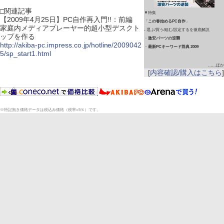
□関連記事
▼特集
【2009年4月25日】PC自作再入門!!：前編
「
この春始めるPC自作
」
家庭内メディアプレーヤー的超小型デスクト
- 選ぶ/買う/組む/設定するを徹底解説
ップを作る
・
激安パーツの逆襲
http://akiba-pc.impress.co.jp/hotline/2009042
・
最新PCキーワード辞典 2009
5/sp_start1.html
……ほか
[
内容確認/購入はこちら
]
※特記無き価格データは税込み価格（税率=5％）です。