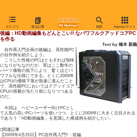
【 2009年5月2日号 】
カテゴリ
過去記事
検索
Impressサイト
PC自作再入門!!：イマドキの自作PCはこんなに面白い
後編：HD動画編集もどんとこい!! なパワフルクアッドコアPC
を作る
Text by 橋本 新義
自作再入門企画の後編は、高性能PC
の自作例を紹介しよう。
こうした性格のPCはともすれば地味
になりがちなのだが、実はここ数年の
パーツ価格の低下により、驚くほどパ
ワフルな仕様にできる。とくに2009年
はCPUの価格下落が急速に進んだこと
で、高性能PCにおいてはクアッドコア
CPUの搭載が当たり前になりつつある
のだ。
今回は、ヘビーユーザー向けPCとし
て人気の高いPCパーツを使いつつ、とくに2009年に大きく注目される
であろう「HD動画編集」を意識した構成例を紹介したい。
□関連記事
【2009年4月25日】PC自作再入門!!：前編