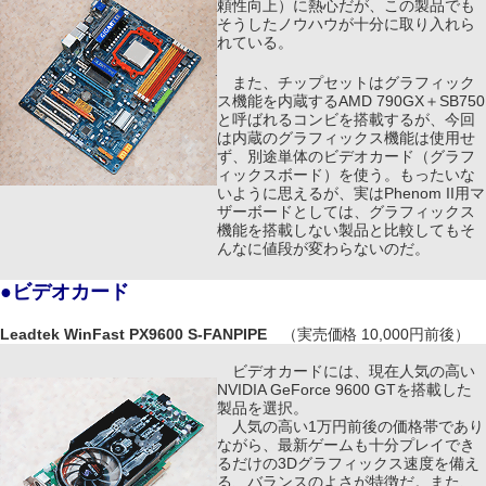
頼性向上）に熱心だが、この製品でも
そうしたノウハウが十分に取り入れら
れている。
また、チップセットはグラフィック
ス機能を内蔵するAMD 790GX＋SB750
と呼ばれるコンビを搭載するが、今回
は内蔵のグラフィックス機能は使用せ
ず、別途単体のビデオカード（グラフ
ィックスボード）を使う。もったいな
いように思えるが、実はPhenom II用マ
ザーボードとしては、グラフィックス
機能を搭載しない製品と比較してもそ
んなに値段が変わらないのだ。
●ビデオカード
Leadtek WinFast PX9600 S-FANPIPE
（実売価格 10,000円前後）
ビデオカードには、現在人気の高い
NVIDIA GeForce 9600 GTを搭載した
製品を選択。
人気の高い1万円前後の価格帯であり
ながら、最新ゲームも十分プレイでき
るだけの3Dグラフィックス速度を備え
る、バランスのよさが特徴だ。また、