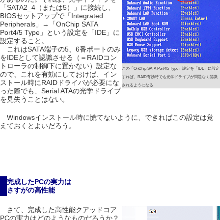
「SATA2_4（または5）」に接続し、
BIOSセットアップで「Integrated
Peripherals」→「OnChip SATA
Port4/5 Type」という設定を「IDE」に
設定すること。
これはSATA端子の5、6番ポートのみ
をIDEとして認識させる（＝RAIDコン
トローラの制御下に置かない）設定な
この「OnChip SATA Port4/5 Type」設定を「IDE」に設定
ので、これを有効にしておけば、イン
すれば、RAID有効時でも光学ドライブが問題なく認識
ストール時にRAIDドライバが必要にな
されるようになる
った際でも、Serial ATAの光学ドライブ
を見失うことはない。
Windowsインストール時に慌てないように、できればこの設定は覚
えておくとよいだろう。
完成したPCの実力は
さすがの高性能
さて、完成した高性能クアッドコア
PCの実力はどのようなものだろうか？