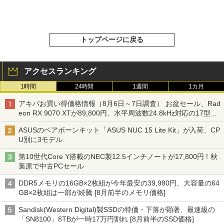
トップページに戻る
アクセスランキング
1時間
24時間
1週間
1カ月
アキバお買い得価格情報（8月6日～7日調査） お盆セール、Rad
eon RX 9070 XTが89,800円、水平周波数24.8kHz対応の17型モ
ニターが9,801円、暑さ指数連動セール ほか
ASUSのベアボーンキット「ASUS NUC 15 Lite Kit」が入荷、CP
U別に3モデル
第10世代Core Y搭載のNEC製12.5インチノートが17,800円！秋
葉原で中古PCセール
DDR5メモリの16GB×2枚組が今年最安の39,980円、大容量の64
GB×2枚組は一部が続騰 [8月前半のメモリ価格]
Sandisk(Western Digital)製SSDの特価・下落が顕著、最速級の
「SN8100」8TBが一時17万円割れ [8月前半のSSD価格]