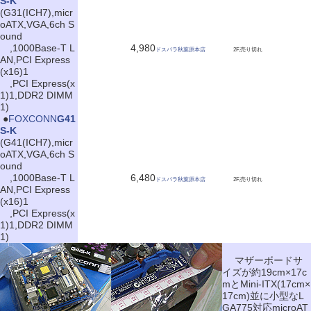
S-K
(G31(ICH7),micr
oATX,VGA,6ch S
ound
,1000Base-T L
4,980
ドスパラ秋葉原本店
2F,売り切れ
AN,PCI Express
(x16)1
,PCI Express(x
1)1,DDR2 DIMM
1)
|
●
FOXCONN
G41
S-K
(G41(ICH7),micr
oATX,VGA,6ch S
ound
,1000Base-T L
6,480
ドスパラ秋葉原本店
2F,売り切れ
AN,PCI Express
(x16)1
,PCI Express(x
1)1,DDR2 DIMM
1)
マザーボードサ
イズが約19cm×17c
mとMini-ITX(17cm×
17cm)並に小型なL
GA775対応microAT