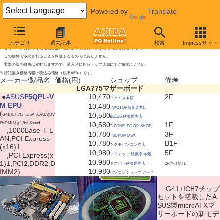
Powered by
Translate
LGA775マザーボードの新製品
2009年5月23日号
カテゴリ
過去記事
検索
Impressサイト
※このページにおける価格などは、編集部が店頭表示を独自に調査したものです。
この価格で販売されることを保証するものではありません。
実際の販売価格は変動しますので、購入時に各ショップ店頭にてご確認ください。
※特記無き価格情報は税込み価格（税率=5％）です。
メーカー/製品名
価格(円)
ショップ
備考
LGA775マザーボード
|
●
ASUS
P5QPL-V
10,470
2F
フェイス本店
M EPU
10,480
TWOTOP秋葉原本店
(
10,580
G41(ICH7),microATX,VGA(DV
BLESS 秋葉原本店
I/HDMI付き),8ch Sound
10,580
1F
T-ZONE. PC DIY SHOP
,1000Base-T L
10,780
3F
TSUKUMO eX.
AN,PCI Express
10,780
B1F
ツクモパソコン本店
(x16)1
10,980
5F
,PCI Express(x
ソフマップ 秋葉原 本館
10,980
1)1,PCI2,DDR2 D
ドスパラ秋葉原本店
2F,売り切れ
10,980
IMM2)
パソコンショップ アーク
G41+ICH7チップ
セットを搭載したA
SUS製microATXマ
ザーボードの新モデ