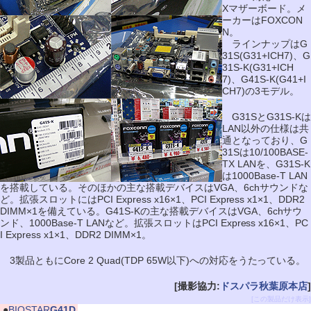
Xマザーボード。メ
ーカーはFOXCON
N。
ラインナップはG
31S(G31+ICH7)、G
31S-K(G31+ICH
7)、G41S-K(G41+I
CH7)の3モデル。
G31SとG31S-Kは
LAN以外の仕様は共
通となっており、G
31Sは10/100BASE-
TX LANを、G31S-K
は1000Base-T LAN
を搭載している。そのほかの主な搭載デバイスはVGA、6chサウンドな
ど。拡張スロットにはPCI Express x16×1、PCI Express x1×1、DDR2
DIMM×1を備えている。G41S-Kの主な搭載デバイスはVGA、6chサウ
ンド、1000Base-T LANなど。拡張スロットはPCI Express x16×1、PC
I Express x1×1、DDR2 DIMM×1。
3製品ともにCore 2 Quad(TDP 65W以下)への対応をうたっている。
[撮影協力:
ドスパラ秋葉原本店
]
[この製品だけ表示]
|
●
BIOSTAR
G41D