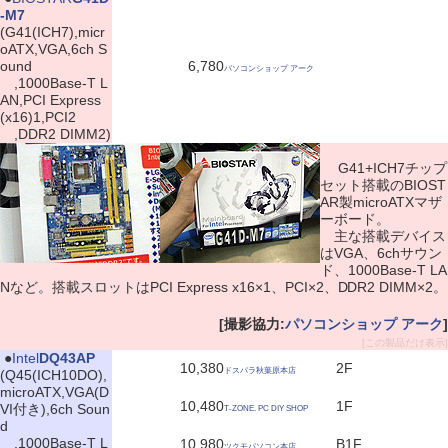
-M7
(G41(ICH7),micr
oATX,VGA,6ch S
ound
6,780
パソコンショップ アーク
,1000Base-T L
AN,PCI Express
(x16)1,PCI2
,DDR2 DIMM2)
G41+ICH7チップ
セット搭載のBIOST
AR製microATXマザ
ーボード。
主な搭載デバイス
はVGA、6chサウン
ド、1000Base-T LA
Nなど。搭載スロットはPCI Express x16×1、PCI×2、DDR2 DIMM×2。
[撮影協力:
パソコンショップ アーク
]
[この製品だけ表示]
|
●
Intel
DQ43AP
10,380
2F
ドスパラ秋葉原本店
(Q45(ICH10DO),
microATX,VGA(D
10,480
1F
VI付き),6ch Soun
T-ZONE. PC DIY SHOP
d
,1000Base-T L
10,980
B1F
ツクモパソコン本店