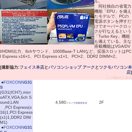
ル。
同社独自の省電力
機能「EPU」を備え
たモデルで、PCの
電源ボタンを押すだ
けでオーバークロッ
クが行なえるという
「Turbo Key」機能
も備えている。主な
搭載機能はVGA/DV
I/HDMI出力、8chサウンド、1000Base-T LANなど。拡張スロットはPC
I Express x16×1、PCI Express x1×1、PCI×2、DDR2 DIMM×2。
[撮影協力:
フェイス本店
と
パソコンショップ アーク
と
ツクモパソコン本
店
]
[この製品だけ表示]
|
●
FOXCONN
G31
S
(G31(ICH7),micr
oATX,VGA,6ch S
ound,LAN
4,580
2F
ドスパラ秋葉原本店
,PCI Express(x
16)1,PCI Express
(x1)1,DDR2 DIM
M1)
|
●
FOXCONN
G31