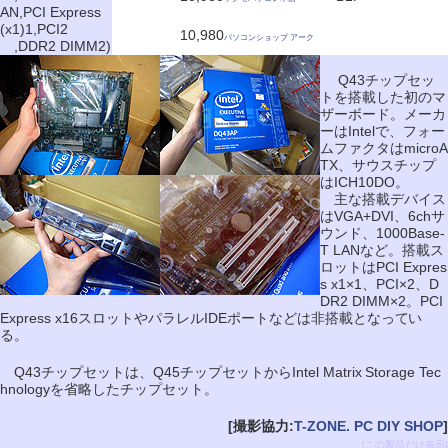
AN,PCI Express
(x1)1,PCI2
10,980
パソコンショップ アーク
,DDR2 DIMM2)
Q43チップセッ
トを搭載した初のマ
ザーボード。メーカ
ーはIntelで、フォー
ムファクタはmicroA
TX、サウスチップ
はICH10DO。
主な搭載デバイス
はVGA+DVI、6chサ
ウンド、1000Base-
T LANなど。搭載ス
ロットはPCI Expres
s x1×1、PCI×2、D
DR2 DIMM×2。PCI
Express x16スロットやパラレルIDEポートなどは非搭載となってい
る。
Q43チップセットは、Q45チップセットからIntel Matrix Storage Tec
hnologyを省略したチップセット。
[撮影協力:
T-ZONE. PC DIY SHOP
]
[この製品だけ表示]