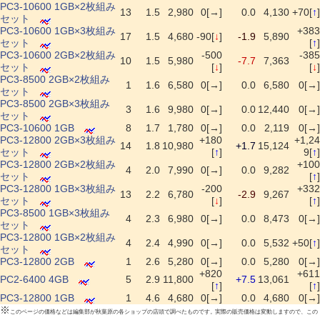
PC3-10600 1GB×2枚組み
13
1.5
2,980
0[→]
0.0
4,130
+70[
↑
]
セット
PC3-10600 1GB×3枚組み
+383
17
1.5
4,680
-90[
↓
]
-1.9
5,890
セット
[
↑
]
PC3-10600 2GB×2枚組み
-500
-385
10
1.5
5,980
-7.7
7,363
セット
[
↓
]
[
↓
]
PC3-8500 2GB×2枚組み
1
1.6
6,580
0[→]
0.0
6,580
0[→]
セット
PC3-8500 2GB×3枚組み
3
1.6
9,980
0[→]
0.0
12,440
0[→]
セット
PC3-10600 1GB
8
1.7
1,780
0[→]
0.0
2,119
0[→]
PC3-12800 2GB×3枚組み
+180
+1,24
14
1.8
10,980
+1.7
15,124
セット
[
↑
]
9[
↑
]
PC3-12800 2GB×2枚組み
+100
4
2.0
7,990
0[→]
0.0
9,282
セット
[
↑
]
PC3-12800 1GB×3枚組み
-200
+332
13
2.2
6,780
-2.9
9,267
セット
[
↓
]
[
↑
]
PC3-8500 1GB×3枚組み
4
2.3
6,980
0[→]
0.0
8,473
0[→]
セット
PC3-12800 1GB×2枚組み
4
2.4
4,990
0[→]
0.0
5,532
+50[
↑
]
セット
PC3-12800 2GB
1
2.6
5,280
0[→]
0.0
5,280
0[→]
+820
+611
PC2-6400 4GB
5
2.9
11,800
+7.5
13,061
[
↑
]
[
↑
]
PC3-12800 1GB
1
4.6
4,680
0[→]
0.0
4,680
0[→]
※
このページの価格などは編集部が秋葉原の各ショップの店頭で調べたものです。実際の販売価格は変動しますので、この