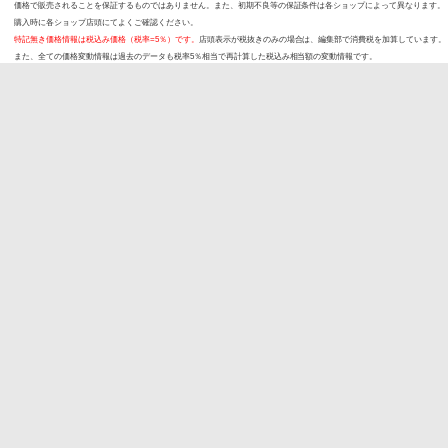
価格で販売されることを保証するものではありません。また、初期不良等の保証条件は各ショップによって異なります。
購入時に各ショップ店頭にてよくご確認ください。
特記無き価格情報は税込み価格（税率=5％）です。
店頭表示が税抜きのみの場合は、編集部で消費税を加算しています。
また、全ての価格変動情報は過去のデータも税率5％相当で再計算した税込み相当額の変動情報です。