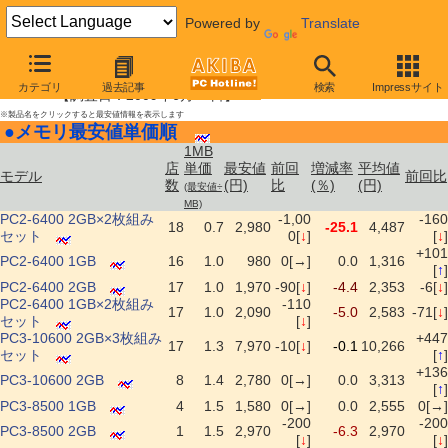
Powered by
Translate
メモリ最安値情報・単価順
カテゴリ
過去記事
検索
Impressサイト
【調査日：2009年6月27日】
※製品名をクリックすると最安値情報を表示します
●
メモリ最安値単価順
|
1MB
店
単価
最安値
前回
増減率
平均値
モデル
前回比
数
(円)
比
(％)
(円)
(最安値÷
MB)
PC2-6400 2GB×2枚組み
-1,00
-160
18
0.7
2,980
-25.1
4,487
セット
0[
↓
]
[
↓
]
+101
PC2-6400 1GB
16
1.0
980
0[→]
0.0
1,316
[
↑
]
PC2-6400 2GB
17
1.0
1,970
-90[
↓
]
-4.4
2,353
-6[
↓
]
PC2-6400 1GB×2枚組み
-110
17
1.0
2,090
-5.0
2,583
-71[
↓
]
セット
[
↓
]
PC3-10600 2GB×3枚組み
+447
17
1.3
7,970
-10[
↓
]
-0.1
10,266
セット
[
↑
]
+136
PC3-10600 2GB
8
1.4
2,780
0[→]
0.0
3,313
[
↑
]
PC3-8500 1GB
4
1.5
1,580
0[→]
0.0
2,555
0[→]
-200
-200
PC3-8500 2GB
1
1.5
2,970
-6.3
2,970
[
↓
]
[
↓
]