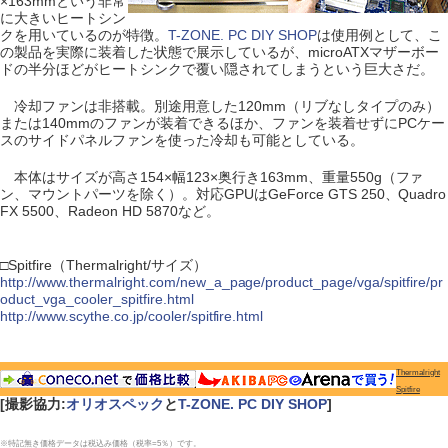
×163mmという非常
に大きいヒートシン
クを用いているのが特徴。
T-ZONE. PC DIY SHOP
は使用例として、こ
の製品を実際に装着した状態で展示しているが、microATXマザーボー
ドの半分ほどがヒートシンクで覆い隠されてしまうという巨大さだ。
冷却ファンは非搭載。別途用意した120mm（リブなしタイプのみ）
または140mmのファンが装着できるほか、ファンを装着せずにPCケー
スのサイドパネルファンを使った冷却も可能としている。
本体はサイズが高さ154×幅123×奥行き163mm、重量550g（ファ
ン、マウントパーツを除く）。対応GPUはGeForce GTS 250、Quadro
FX 5500、Radeon HD 5870など。
□Spitfire（Thermalright/サイズ）
http://www.thermalright.com/new_a_page/product_page/vga/spitfire/pr
oduct_vga_cooler_spitfire.html
http://www.scythe.co.jp/cooler/spitfire.html
Thermalright
Spitfire
[撮影協力:
オリオスペック
と
T-ZONE. PC DIY SHOP
]
※特記無き価格データは税込み価格（税率=5％）です。