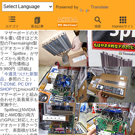
Powered by
Translate
【 2010年1月23日号 】
カテゴリ
過去記事
検索
Impressサイト
マザーを覆う、巨大なビデオカードクーラーが登場
マザーボードの大
半を覆い隠すほど大
型のThermalright製
ビデオカード用クー
ラー「Spitfire」がサ
イズから発売され
た。実売価格は
9,980円（詳細は
「
今週見つけた新製
品
」参照のこと）。
T-ZONE. PC DIY
SHOP
ではmicroATX
マザーボードと組み
合わせた装着展示も
実施中だ。
SpitfireはNVIDIA
製とAMD製の両方
のGPUに対応したビ
デオカード用クーラ
ーで、表面積が154