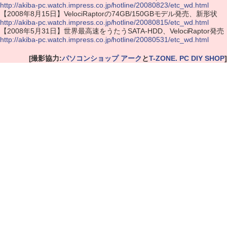
http://akiba-pc.watch.impress.co.jp/hotline/20080823/etc_wd.html
【2008年8月15日】VelociRaptorの74GB/150GBモデル発売、新形状
http://akiba-pc.watch.impress.co.jp/hotline/20080815/etc_wd.html
【2008年5月31日】世界最高速をうたうSATA-HDD、VelociRaptor発売
http://akiba-pc.watch.impress.co.jp/hotline/20080531/etc_wd.html
[撮影協力:
パソコンショップ アーク
と
T-ZONE. PC DIY SHOP
]