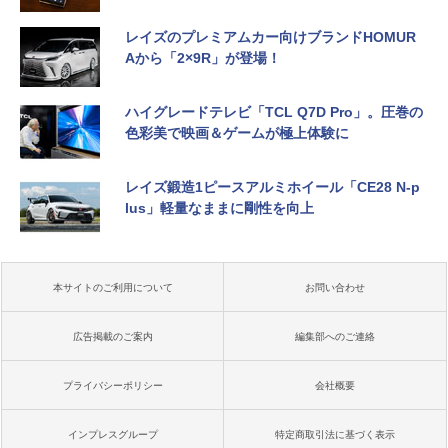
レイズのプレミアムカー向けブランドHOMUR
Aから「2×9R」が登場！
ハイグレードテレビ「TCL Q7D Pro」。圧巻の
色彩美で映画＆ゲームが極上体験に
レイズ鍛造1ピースアルミホイール「CE28 N-p
lus」軽量なままに剛性を向上
本サイトのご利用について
お問い合わせ
広告掲載のご案内
編集部へのご連絡
プライバシーポリシー
会社概要
インプレスグループ
特定商取引法に基づく表示