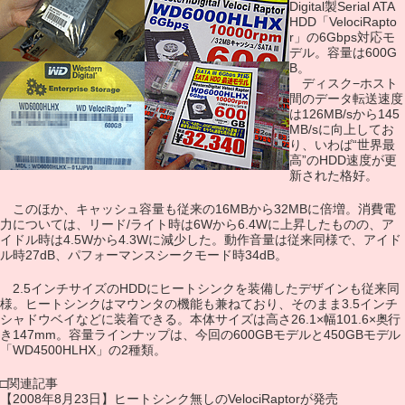
Digital製Serial ATA
HDD「VelociRapto
r」の6Gbps対応モ
デル。容量は600G
B。
ディスク−ホスト
間のデータ転送速度
は126MB/sから145
MB/sに向上してお
り、いわば“世界最
高”のHDD速度が更
新された格好。
このほか、キャッシュ容量も従来の16MBから32MBに倍増。消費電
力については、リード/ライト時は6Wから6.4Wに上昇したものの、ア
イドル時は4.5Wから4.3Wに減少した。動作音量は従来同様で、アイド
ル時27dB、パフォーマンスシークモード時34dB。
2.5インチサイズのHDDにヒートシンクを装備したデザインも従来同
様。ヒートシンクはマウンタの機能も兼ねており、そのまま3.5インチ
シャドウベイなどに装着できる。本体サイズは高さ26.1×幅101.6×奥行
き147mm。容量ラインナップは、今回の600GBモデルと450GBモデル
「WD4500HLHX」の2種類。
□関連記事
【2008年8月23日】ヒートシンク無しのVelociRaptorが発売