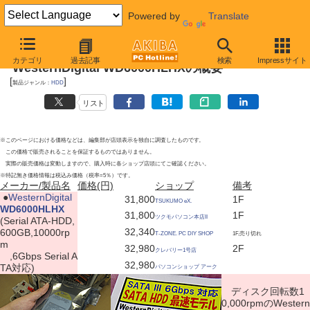
Powered by
Translate
2010年5月22日号
カテゴリ
過去記事
検索
Impressサイト
WesternDigital WD6000HLHXの概要
[
]
製品ジャンル：
HDD
リスト
※このページにおける価格などは、編集部が店頭表示を独自に調査したものです。
この価格で販売されることを保証するものではありません。
実際の販売価格は変動しますので、購入時に各ショップ店頭にてご確認ください。
※特記無き価格情報は税込み価格（税率=5％）です。
メーカー/製品名
価格(円)
ショップ
備考
|
●
WesternDigital
31,800
1F
TSUKUMO eX.
WD6000HLHX
31,800
1F
ツクモパソコン本店II
(Serial ATA-HDD,
32,340
600GB,10000rp
T-ZONE. PC DIY SHOP
1F,売り切れ
m
32,980
2F
クレバリー1号店
,6Gbps Serial A
32,980
TA対応)
パソコンショップ アーク
ディスク回転数1
0,000rpmのWestern