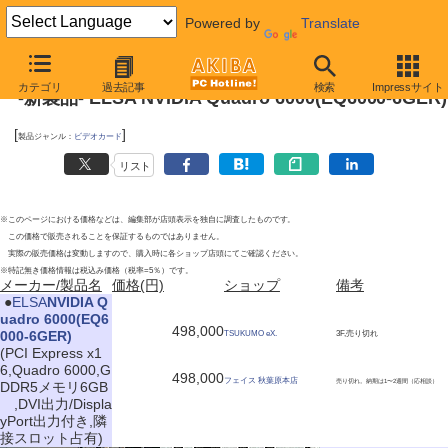
Powered by
Translate
2010年11月6日号
カテゴリ
過去記事
検索
Impressサイト
-新製品- ELSA NVIDIA Quadro 6000(EQ6000-6GER)
[
]
製品ジャンル：
ビデオカード
リスト
※このページにおける価格などは、編集部が店頭表示を独自に調査したものです。
この価格で販売されることを保証するものではありません。
実際の販売価格は変動しますので、購入時に各ショップ店頭にてご確認ください。
※特記無き価格情報は税込み価格（税率=5％）です。
メーカー/製品名
価格(円)
ショップ
備考
|
●
ELSA
NVIDIA Q
uadro 6000(EQ6
498,000
000-6GER)
TSUKUMO eX.
3F,売り切れ
(PCI Express x1
6,Quadro 6000,G
498,000
フェイス 秋葉原本店
売り切れ。納期は1〜2週間（応相談）
DDR5メモリ6GB
,DVI出力/Displa
yPort出力付き,隣
接スロット占有)