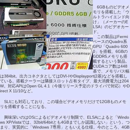
6GBものビデオメ
モリを搭載した「ウ
ルトラハイエンド向
け」（メーカーのE
LSA）のビデオカー
ド。
この製品はFermi
ベースのQuadro系
GPU「Quadro 600
0」を搭載、6GBの
GDDR5メモリも搭
載するという製品。
CUDAコア数は448
基で、メモリバス幅
は384bit。出力コネクタとしてはDVI-IやDisplayport(2基)などを搭載し
ている。搭載クーラーは隣接スロット占有タイプ、最大消費電力は204
W。対応APIはOpen GL 4.1（今後リリース予定のドライバで対応）やD
irect X 11/10など。
SLIにも対応しており、この場合ビデオメモリだけで12GBものメモ
リを搭載することになる。
興味深いのはOSによるビデオメモリ制限で、ELSAによると「Windo
ws XP/Vistaでは、32bit/64bitとも4GBまでしか認識しない」という。つ
まり、実質的に「Windows 7専用」ともいえる仕様。今のところ、4GB