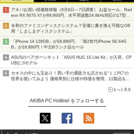
アキバお買い得価格情報（8月6日～7日調査） お盆セール、Rad
eon RX 9070 XTが89,800円、水平周波数24.8kHz対応の17型モ
ニターが9,801円、暑さ指数連動セール ほか
令和のファミコンディスクシステム？安価に書き換え可能なGB
用「しましまディスクシステム」
「iPhone 14 128GB」が58,880円、「第2世代iPhone SE 64G
B」が18,880円！中古Bランク品セール
ASUSのベアボーンキット「ASUS NUC 15 Lite Kit」が入荷、CP
U別に3モデル
カオスの中にも宝あり！買い手の通販力も試される“ミニPC”の
世界を覗いてみよう 価格帯別に仕様や特徴を整理、11製品をピ
ックアップ text by 石川 ひさよし
もっと見る
AKIBA PC Hotline! をフォローする