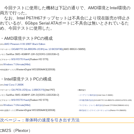
今回テストに使用した機材は下記の通りで、AMD環境とIntel環境の
両方で行った。
なお、Intel P67/H67チップセットは不具合により現在販売が停止さ
れているが、6Gbps Serial ATAポートに不具合は無いとされているた
め、今回テストに使用した。
・AMD環境テストPCの構成
AMD Phnenom II X6 1090T Black Edition
CPU:
GIGABYTE GA-890GPA-UD3H(rev. 1.0 BIOS/F9B)
(AMD 890GX+SB850)
マザーボード:
SanMax SMD-4G88HP-13H-D(DDR3-1333 2GB×2)
メモリ:
MSI R5770 Hawk
(Radeon HD 5770)
ビデオカード:
Windows 7 Ultimate(64bit)
OS:
WesternDigital WD3200AAKS(320GB)
HDD(起動ディスク):
・Intel環境テストPCの構成
Intel Core i7-2600K
CPU:
GA-P67A-UD5(rev. 1.0/BIOS F6)
(Intel P67)
マザーボード:
□機材協力
SanMax SMD-4G88HP-13H-D(DDR3-1333 2GB×2)
メモリ:
・
イーアリーナ株式会社
(Intel Core i7-2600K)
MSI R5770 Hawk
(Radeon HD 5770)
ビデオカード:
・
CFD販売株式会社
(GIGABYTE GA-890GPA-UD3H/GA-P67A-UD5)
Windows 7 Ultimate(64bit)
OS:
・
マイクロン ジャパン株式会社
(Crucial CTFDDAC256MAG-1G1)
WesternDigital WD3200AAKS(320GB)
HDD:(起動ディスク)
・
株式会社リンクスインターナショナル
(Plextor PX-256M2S)
次ページ→：単体時の速度を引き出す方法
□M2S（Plextor）