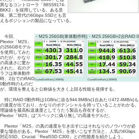
異なるコントローラ「88SS9174-
BKK2」を採用している。ある意
味、第二世代の6Gbps SSDとも言
えるポジションの製品になっている。
今回、
・M2S 256GB(単体動作時)
・M2S 256GB×2台RAID 0
Plextor「M2S」
の256GBモデル
を使用してみた
のだが、かなり
の高速さに驚か
された。右のグ
ラフは単体動作
時、2台でのRAID
CrystalDiskMark(1,000MB)
CrystalDiskMark(1,000MB)
0動作時のものだ
が、環境を整えると公称値を大きく上回る性能を発揮する。
特にRAID 0動作時は1GB/sに迫る944.8MB/s(1台あたり472.4MB/s)も
の速度が出ており、かなりのポテンシャルを持っていることがわかる。
理論値を最高転送速度としてうたう製品も存在するが、
Plextor「M2S」は“スペックに偽り無し”の高速モデルだ。
Plextor「M2S」の真の速度を引き出すにはそれなりのノウハウが必
要な場合がある。Plextor「M2S」を使いこなす方法と、人気の6Gbps
対応SSD、Crucial「RealSSD C300」との性能差を紹介しよう。