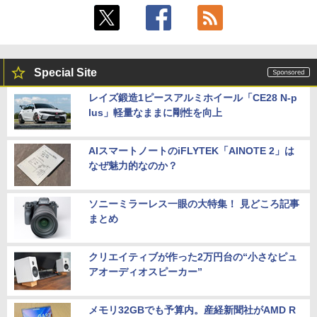
Special Site
レイズ鍛造1ピースアルミホイール「CE28 N-p
lus」軽量なままに剛性を向上
AIスマートノートのiFLYTEK「AINOTE 2」は
なぜ魅力的なのか？
ソニーミラーレス一眼の大特集！ 見どころ記事
まとめ
クリエイティブが作った2万円台の“小さなピュ
アオーディオスピーカー”
メモリ32GBでも予算内。産経新聞社がAMD R