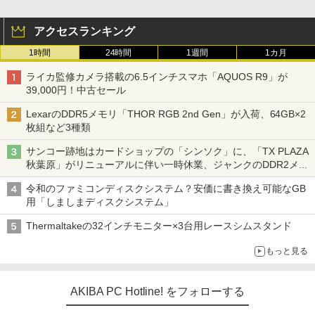
アクセスランキング
1時間
24時間
1週間
1カ月
ライカ監修カメラ搭載の6.5インチスマホ「AQUOS R9」が
39,000円！中古セール
LexarのDDR5メモリ「THOR RGB 2nd Gen」が入荷、64GB×2
枚組など3種類
サンコー跡地はカードショップの「シンソク」に、「TX PLAZA
秋葉原」がリニューアルに伴い一時休業、ジャンクのDDR2メモ
リが100円で販売など～ 最近の秋葉原 ～
令和のファミコンディスクシステム？安価に書き換え可能なGB
用「しましまディスクシステム」
Thermaltakeの32インチモニター×3台用レースシムスタンド
もっと見る
AKIBA PC Hotline! をフォローする