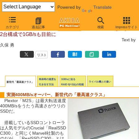
Powered by
Translate
【 2011年2月26日号 】
カテゴリ
過去記事
検索
Impressサイト
実測400MB/sオーバー、高速SSD Plextor「M2S」を試す
2台構成で1GB/sも目前に
Text by
久保 勇
リスト
単体時の速度を
1GB/sに迫る
ライバル機との違い
新世代「最高速クラス」
引き出す方法
RAID 0(×2台)の性能
実測400MB/sオーバー、新世代の「最高速クラス」
Plextor「M2S」は最大転送速度
400MB/sをうたう高速さがウリの
SSDだ。
搭載しているSSDコントローラ
は人気モデルのCrucial「RealSSD
C300」と同じくMarvell社製のも
のだが、「RealSSD C300」とは