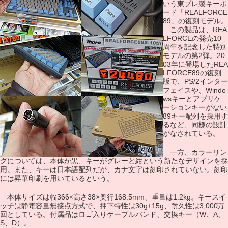
いう東プレ製キーボ
ード「REALFORCE
89」の復刻モデル。
この製品は、REA
LFORCEの発売10
周年を記念した特別
モデルの第2弾。20
03年に登場したREA
LFORCE89の復刻
版で、PS/2インター
フェイスや、Windo
wsキーとアプリケ
ーションキーがない
89キー配列を採用す
るなど、同様の設計
がなされている。
一方、カラーリン
グについては、本体が黒、キーがグレーと紺という新たなデザインを採
用。また、キーは日本語配列だが、カナ文字は刻印されていない。刻印
には昇華印刷を用いているという。
本体サイズは幅366×高さ38×奥行168.5mm、重量は1.2kg。キースイ
ッチは静電容量無接点方式で、押下特性は30g±15g、耐久性は3,000万
回としている。付属品はロゴ入りケーブルバンド、交換キー（W、A、
S、D）。