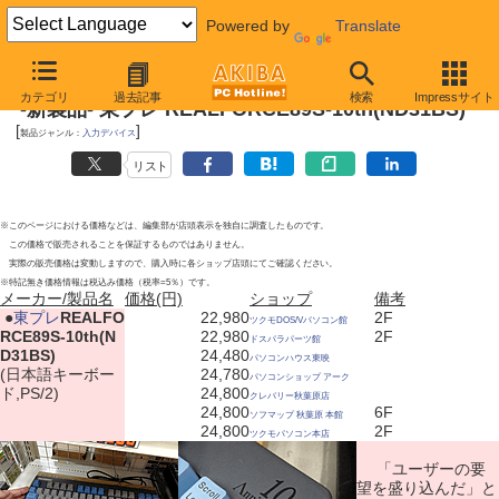
Powered by
Translate
2012年3月10日
カテゴリ
過去記事
検索
Impressサイト
-新製品- 東プレ REALFORCE89S-10th(ND31BS)
[
]
製品ジャンル：
入力デバイス
リスト
※このページにおける価格などは、編集部が店頭表示を独自に調査したものです。
この価格で販売されることを保証するものではありません。
実際の販売価格は変動しますので、購入時に各ショップ店頭にてご確認ください。
※特記無き価格情報は税込み価格（税率=5％）です。
メーカー/製品名
価格(円)
ショップ
備考
|
●
東プレ
REALFO
22,980
2F
ツクモDOS/Vパソコン館
RCE89S-10th(N
22,980
2F
ドスパラパーツ館
D31BS)
24,480
パソコンハウス東映
(日本語キーボー
24,780
パソコンショップ アーク
ド,PS/2)
24,800
クレバリー秋葉原店
24,800
6F
ソフマップ 秋葉原 本館
24,800
2F
ツクモパソコン本店
「ユーザーの要
望を盛り込んだ」と