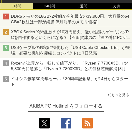
1時間
24時間
1週間
1カ月
DDR5メモリの16GB×2枚組が今年最安の39,980円、大容量の64
GB×2枚組は一部が続騰 [8月前半のメモリ価格]
XBOX Series Xが値上げで10万円超え。近い性能のゲーミングP
Cを自作するといくらになる？【石田賀津男の『酒の肴にPCゲ
ーム』】
USBケーブルの確認に特化した「USB Cable Checker Lite」が登
場、必要な機能を凝縮しコンパクトに 7日発売
Ryzenが上昇から一転して値下がり、「Ryzen 7 7700X3D」は4
5,800円に急落し「Ryzen 7 7800X3D」との価格逆転解消 [8月前
半のCPU価格]
イオシス創業30周年セール「30周年記念祭」が14日からスター
ト
もっと見る
AKIBA PC Hotline! をフォローする