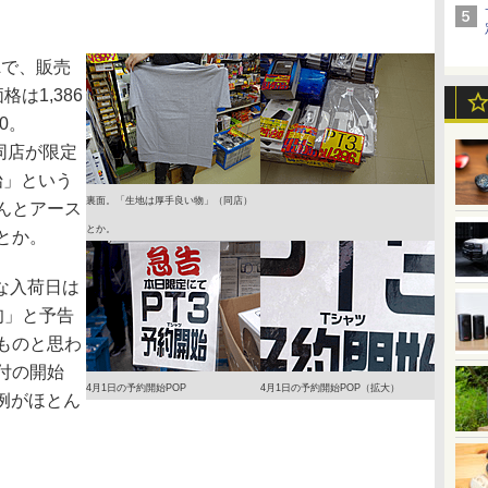
で、販売
格は1,386
0。
同店が限定
始」という
裏面。「生地は厚手良い物」（同店）
んとアース
とか。
とか。
な入荷日は
旬」と予告
ものと思わ
付の開始
4月1日の予約開始POP
4月1日の予約開始POP（拡大）
る例がほとん