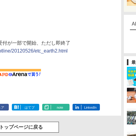
A
の予約受付が一部で開始、ただし即終了
hotline/20120526/etc_earth2.html
最
ェア
はてブ
note
LinkedIn
トップページに戻る