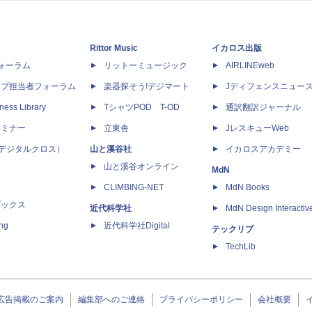
Rittor Music
イカロス出版
dフォーラム
リットーミュージック
AIRLINEweb
ップ担当者フォーラム
楽器探そう!デジマート
Jディフェンスニュー
ness Library
TシャツPOD T-OD
通訳翻訳ジャーナル
セミナー
立東舎
JレスキューWeb
 X（デジタルクロス）
山と溪谷社
イカロスアカデミー
山と溪谷オンライン
MdN
CLIMBING-NET
MdN Books
ブックス
近代科学社
MdN Design Interactiv
ing
近代科学社Digital
テックリブ
TechLib
広告掲載のご案内
編集部へのご連絡
プライバシーポリシー
会社概要