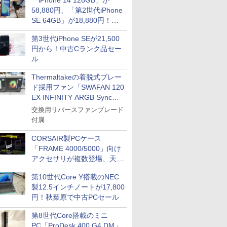
「iPhone 14 128GB」が
58,880円、「第2世代iPhone
SE 64GB」が18,880円！中
古Bランク品セール
第3世代iPhone SEが21,500
円から！中古Cランク品セー
ル
Thermaltakeの着脱式ブレー
ド採用ファン「SWAFAN 120
EX INFINITY ARGB Sync」
に単品パッケージ
交換用リバースファンブレード
付属
CORSAIR製PCケース
「FRAME 4000/5000」向け
アクセサリが複数登場、天然
木製パネルや背面コネクタ対
第10世代Core Y搭載のNEC
応トレイなど
製12.5インチノートが17,800
円！秋葉原で中古PCセール
第8世代Core搭載のミニ
PC「ProDesk 400 G4 DM」