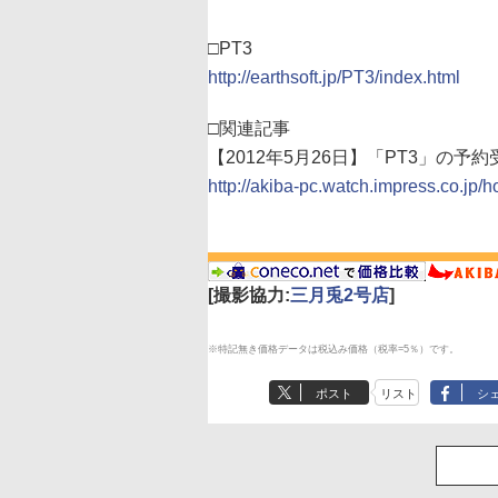
□PT3
http://earthsoft.jp/PT3/index.html
□関連記事
【2012年5月26日】「PT3」
http://akiba-pc.watch.impress.co.jp/
[撮影協力:
三月兎2号店
]
※特記無き価格データは税込み価格（税率=5％）です。
ポスト
リスト
シ