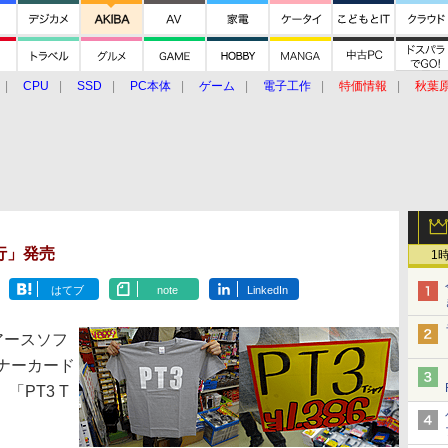
CPU
SSD
PC本体
ゲーム
電子工作
特価情報
秋葉
グルメ
イベント
価格動向
行」発売
1
はてブ
note
LinkedIn
アースソフ
ナーカード
「PT3 T