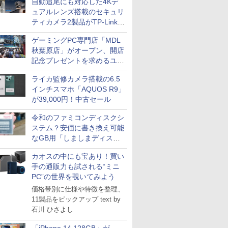
自動追尾にも対応した4Kデ
ュアルレンズ搭載のセキュリ
ティカメラ2製品がTP-Linkか
ら
ゲーミングPC専門店「MDL
秋葉原店」がオープン、開店
記念プレゼントを求めるユー
ザーが押し寄せ長蛇の列に
ライカ監修カメラ搭載の6.5
インチスマホ「AQUOS R9」
が39,000円！中古セール
令和のファミコンディスクシ
ステム？安価に書き換え可能
なGB用「しましまディスク
システム」
カオスの中にも宝あり！買い
手の通販力も試される“ミニ
PC”の世界を覗いてみよう
価格帯別に仕様や特徴を整理、
11製品をピックアップ text by
石川 ひさよし