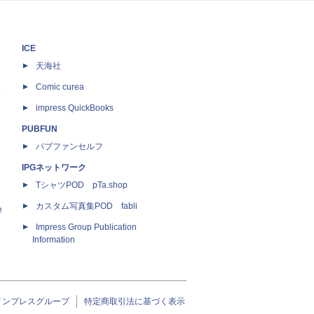
ICE
天海社
ス
Comic curea
impress QuickBooks
PUBFUN
パブファンセルフ
IPGネットワーク
TシャツPOD pTa.shop
カスタム写真集POD fabli
e
Impress Group Publication
Information
インプレスグループ
特定商取引法に基づく表示