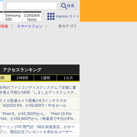
Impress サイト
全カテゴリ
原情報
スマートフォン
アクセスランキング
時間
24時間
1週間
1カ月
令和のファミコンディスクシステム？安価に書
き換え可能なGB用「しましまディスクシステ
ム」
ライカ監修カメラ搭載の6.5インチスマホ
「AQUOS R9」が39,000円！中古セール
「Pixel 8」が42,300円から、「Pixel 10 Pro
Fold」が169,800円から！秋葉原で中古のPixel
シリーズがお買い得
ゲーミングPC専門店「MDL秋葉原店」がオー
プン、開店記念プレゼントを求めるユーザーが
押し寄せ長蛇の列に