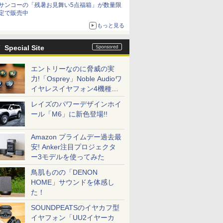
サンコーの「残暑お見舞い5点福箱」が数量限
定で販売中
もっと見る
Special Site
エントリーなのに脅威の実
力!「Osprey」Noble Audioワ
イヤレスイヤフォン4機種を
一気に聴く
レイズのパワーデザインホイ
ール「M6」に新色登場!!
Amazon プライムデー過去最
安! Anker注目プロジェクタ
ー3モデルを使ってみた
鳥肌ものの「DENON
HOME」サウンドを体感し
た！
SOUNDPEATSのイヤカフ型
イヤフォン「UU2イヤーカ