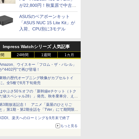
が22,800円！秋葉原で中古
PCセール
ASUSのベアボーンキット
「ASUS NUC 15 Lite Kit」が
入荷、CPU別に3モデル
Impress Watchシリーズ 人気記事
時間
24時間
1週間
1カ月
Amazon、ウイスキー「フロム・ザ・バレル」
が“4402円”で再び登場！
東映の歴代オープニング映像がカプセルトイ
に。全5種で8月下旬発売
はやぶさ50％オフの「新幹線eチケット（トク
だ値スペシャル28）」発売。秋冬乗車分、えき
ねっと限定
第3期放送記念！ アニメ「薬屋のひとりご
と」第1期・第2期全話を「TVer」にて期間限定
で順次無料配信開始
KDDI、楽天へのローミングを9月末で終了
もっと見る