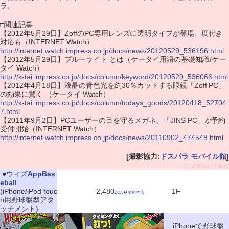
ラ。
□関連記事
【2012年5月29日】ZoffのPC専用レンズに透明タイプが登場、度付き
対応も（INTERNET Watch）
http://internet.watch.impress.co.jp/docs/news/20120529_536196.html
【2012年5月29日】ブルーライト とは（ケータイ用語の基礎知識/ケー
タイ Watch）
http://k-tai.impress.co.jp/docs/column/keyword/20120529_536066.html
【2012年4月18日】液晶の青色光を約30％カットする眼鏡「Zoff PC」
の効果に驚く （ケータイ Watch）
http://k-tai.impress.co.jp/docs/column/todays_goods/20120418_52704
7.html
【2011年9月2日】PCユーザーの目を守るメガネ、「JINS PC」が予約
受付開始（INTERNET Watch）
http://internet.watch.impress.co.jp/docs/news/20110902_474548.html
[撮影協力:
ドスパラ モバイル館
]
[この製品だけ表示]
|
●
ウィズ
AppBas
eball
(iPhone/iPod touc
2,480
1F
ZOA 秋葉原本店
h用野球盤型アタ
ッチメント)
iPhoneで野球盤