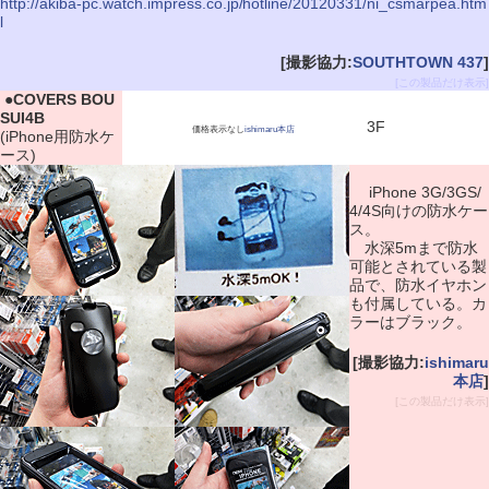
http://akiba-pc.watch.impress.co.jp/hotline/20120331/ni_csmarpea.htm
l
[撮影協力:
SOUTHTOWN 437
]
[この製品だけ表示]
|
●
COVERS BOU
SUI4B
3F
価格表示なし
ishimaru本店
(iPhone用防水ケ
ース)
iPhone 3G/3GS/
4/4S向けの防水ケー
ス。
水深5mまで防水
可能とされている製
品で、防水イヤホン
も付属している。カ
ラーはブラック。
[撮影協力:
ishimaru
本店
]
[この製品だけ表示]