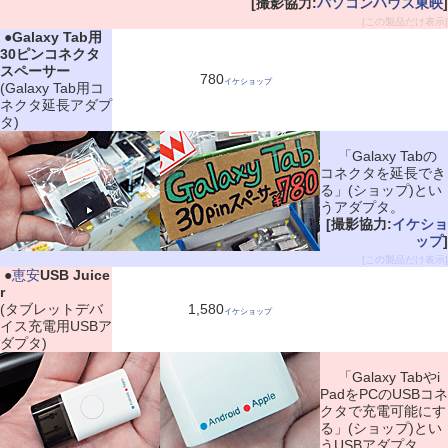
[撮影協力:
パソコンハウス東映
]
[この製品だけ表示]
|
●
Galaxy Tab用
30ピンコネクタ
スペーサー
780
イケショップ
(Galaxy Tab用コ
ネクタ延長アダプ
タ)
「Galaxy Tabの
コネクタを延長でき
る」(ショップ)とい
うアダプタ。
[撮影協力:
イケショ
ップ
]
[この製品だけ表示]
|
●
恵安
USB Juice
r
(タブレットデバ
1,580
イケショップ
イス充電用USBア
ダプタ)
「Galaxy Tabやi
PadをPCのUSBコネ
クタで充電可能にす
る」(ショップ)とい
うUSBアダプタ。