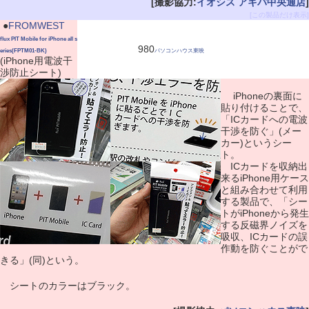
[撮影協力:
イオシス アキバ中央通店
]
[この製品だけ表示]
|
●
FROMWEST
flux PIT Mobile for iPhone all s
980
eries(FPTM01-BK)
パソコンハウス東映
(iPhone用電波干
渉防止シート)
iPhoneの裏面に
貼り付けることで、
「ICカードへの電波
干渉を防ぐ」(メー
カー)というシー
ト。
ICカードを収納出
来るiPhone用ケース
と組み合わせて利用
する製品で、「シー
トがiPhoneから発生
する反磁界ノイズを
吸収、ICカードの誤
作動を防ぐことがで
きる」(同)という。
シートのカラーはブラック。