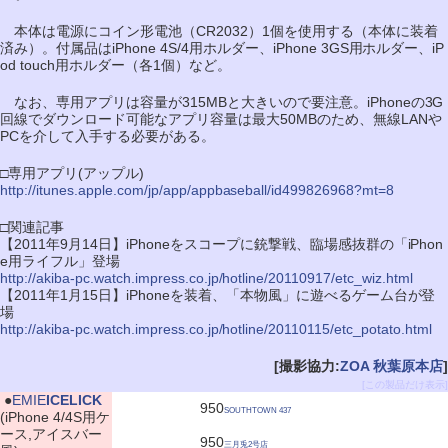
本体は電源にコイン形電池（CR2032）1個を使用する（本体に装着
済み）。付属品はiPhone 4S/4用ホルダー、iPhone 3GS用ホルダー、iP
od touch用ホルダー（各1個）など。
なお、専用アプリは容量が315MBと大きいので要注意。iPhoneの3G
回線でダウンロード可能なアプリ容量は最大50MBのため、無線LANや
PCを介して入手する必要がある。
□専用アプリ(アップル)
http://itunes.apple.com/jp/app/appbaseball/id499826968?mt=8
□関連記事
【2011年9月14日】iPhoneをスコープに銃撃戦、臨場感抜群の「iPhon
e用ライフル」登場
http://akiba-pc.watch.impress.co.jp/hotline/20110917/etc_wiz.html
【2011年1月15日】iPhoneを装着、「本物風」に遊べるゲーム台が登
場
http://akiba-pc.watch.impress.co.jp/hotline/20110115/etc_potato.html
[撮影協力:
ZOA 秋葉原本店
]
[この製品だけ表示]
|
●
EMIE
ICELICK
950
SOUTHTOWN 437
(iPhone 4/4S用ケ
ース,アイスバー
950
三月兎2号店