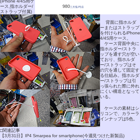
(iPhone 4/4S用ケ
ース,指ホルダー/
980
三月兎2号店
ストラップ付属)
背面に指ホルダ
ーまたはストラップ
を付けられるiPhone
4/4S用ケース。
ケース背面中央に
指ホルダー/ストラ
ップを通す穴が空い
ており、指ホルダ
ー/ストラップはそ
の穴を通して固定す
る仕組み。指ホルダ
ー/ストラップは引
っ張られた際に外れ
にくい構造となって
いる。
ケースの素材はシ
リコンで、カラーラ
インナップは5色。
□関連記事
【3月31日】IP4 Smarpea for smartphone(今週見つけた新製品)