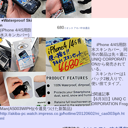
|
●
Waterproof Ski
n
680
イオシス アキバ中央通店
(iPhone 4/4S用防
水スキンカバー)
iPhone 4/4S用防
水スキンカバー。同
等の製品は先々週に
UNIQ CORPORATI
ONから発売されて
いる。
スキンカバーは1
パック2枚入りで、
使い捨てタイプ。
□関連記事
【6月3日】UNIQ C
ORPORATION Frog
Man(AS003WIPH)(今週見つけた新製品)
http://akiba-pc.watch.impress.co.jp/hotline/20120602/ni_cas003iph.ht
ml