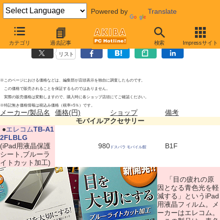
Powered by
Translate
モバイルアクセサリーの新製品
(2012年6月16日)
カテゴリ
過去記事
検索
Impressサイト
リスト
※このページにおける価格などは、編集部が店頭表示を独自に調査したものです。
この価格で販売されることを保証するものではありません。
実際の販売価格は変動しますので、購入時に各ショップ店頭にてご確認ください。
※特記無き価格情報は税込み価格（税率=5％）です。
メーカー/製品名
価格(円)
ショップ
備考
モバイルアクセサリー
|
●
エレコム
TB-A1
2FLBLG
(iPad用液晶保護
980
B1F
ドスパラ モバイル館
シート,ブルーラ
イトカット加工)
「目の疲れの原
因となる青色光を軽
減する」というiPad
用液晶フィルム。メ
ーカーはエレコム。