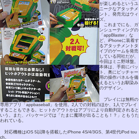
が楽しめるというユ
ニークなアタッチメ
ント。発売元はウィ
ズ。
これまでにも、ガ
ンシューティングの
「appBlaster」な
ど、iPhoneに装着す
るアタッチメントタ
イプのゲームを発売
している同社だが、
今回はミニ野球盤。
本体は、手前にバッ
ト、奥にピッチャー
用の操作パネルを備
えるというお馴染み
のデザイン。
プレイには無料の
専用アプリ「appbaseball」を使用。2人での対戦のほか、1人でプレイ
することもできる。ヒットかアウトかはアプリにより自動判定されると
いう。また、パッケージでは「たまに魔球が出ることも！？」ともうた
われている。
対応機種はiOS 5以降を搭載したiPhone 4S/4/3GS、第4世代iPod tou
ch。