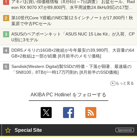
アキバお買い得価格情報（8月6日～7日調査） お盆セール、Rad
eon RX 9070 XTが89,800円、水平周波数24.8kHz対応の17型モ
ニターが9,801円、暑さ指数連動セール ほか
第10世代Core Y搭載のNEC製12.5インチノートが17,800円！秋
葉原で中古PCセール
ASUSのベアボーンキット「ASUS NUC 15 Lite Kit」が入荷、CP
U別に3モデル
DDR5メモリの16GB×2枚組が今年最安の39,980円、大容量の64
GB×2枚組は一部が続騰 [8月前半のメモリ価格]
Sandisk(Western Digital)製SSDの特価・下落が顕著、最速級の
「SN8100」8TBが一時17万円割れ [8月前半のSSD価格]
もっと見る
AKIBA PC Hotline! をフォローする
Special Site