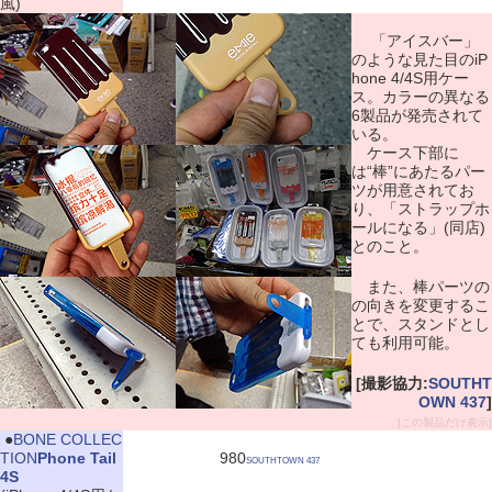
風)
「アイスバー」
のような見た目のiP
hone 4/4S用ケー
ス。カラーの異なる
6製品が発売されて
いる。
ケース下部に
は“棒”にあたるパー
ツが用意されてお
り、「ストラップホ
ールになる」(同店)
とのこと。
また、棒パーツの
の向きを変更するこ
とで、スタンドとし
ても利用可能。
[撮影協力:
SOUTHT
OWN 437
]
[この製品だけ表示]
|
●
BONE COLLEC
TION
Phone Tail
980
SOUTHTOWN 437
4S