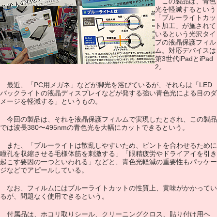
この製品は、青色
光を軽減するという
「ブルーライトカッ
ト加工」が施されて
いるという光沢タイ
プの液晶保護フィル
ム。対応デバイスは
第3世代iPadとiPad
2。
最近、「PC用メガネ」などが脚光を浴びているが、それらは「LED
バックライトの液晶ディスプレイなどが発する強い青色光による目のダ
メージを軽減する」というもの。
今回の製品は、それを液晶保護フィルムで実現したとされ、この製品
では波長380〜495nmの青色光を大幅にカットできるという。
また、「ブルーライトは散乱しやすいため、ピントを合わせるために
瞳孔を収縮させる毛様体筋を刺激する」「眼精疲労やドライアイを引き
起こす要因の一つといわれる」などと、青色光軽減の重要性もパッケー
ジなどでアピールしている。
なお、フィルムにはブルーライトカットの性質上、黄味がかかってい
るが、問題なく使用できるという。
付属品は、ホコリ取りシール、クリーニングクロス、貼り付け用ヘ