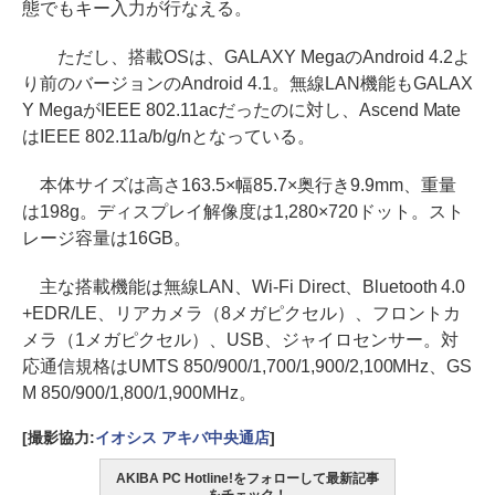
態でもキー入力が行なえる。
ただし、搭載OSは、GALAXY MegaのAndroid 4.2よ
り前のバージョンのAndroid 4.1。無線LAN機能もGALAX
Y MegaがIEEE 802.11acだったのに対し、Ascend Mate
はIEEE 802.11a/b/g/nとなっている。
本体サイズは高さ163.5×幅85.7×奥行き9.9mm、重量
は198g。ディスプレイ解像度は1,280×720ドット。スト
レージ容量は16GB。
主な搭載機能は無線LAN、Wi-Fi Direct、Bluetooth 4.0
+EDR/LE、リアカメラ（8メガピクセル）、フロントカ
メラ（1メガピクセル）、USB、ジャイロセンサー。対
応通信規格はUMTS 850/900/1,700/1,900/2,100MHz、GS
M 850/900/1,800/1,900MHz。
[撮影協力:
イオシス アキバ中央通店
]
AKIBA PC Hotline!をフォローして最新記事