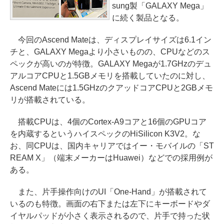
sung製「GALAXY Mega」
に続く製品となる。
今回のAscend Mateは、ディスプレイサイズは6.1イン
チと、GALAXY Megaより小さいものの、CPUなどのス
ペックが高いのが特徴。GALAXY Megaが1.7GHzのデュ
アルコアCPUと1.5GBメモリを搭載していたのに対し、
Ascend Mateには1.5GHzのクアッドコアCPUと2GBメモ
リが搭載されている。
搭載CPUは、4個のCortex-A9コアと16個のGPUコア
を内蔵するというハイスペックのHiSilicon K3V2。な
お、同CPUは、国内キャリアではイー・モバイルの「ST
REAM X」（端末メーカーはHuawei）などでの採用例が
ある。
また、片手操作向けのUI「One-Hand」が搭載されて
いるのも特徴。画面の右下または左下にキーボードやダ
イヤルパッドが小さく表示されるので、片手で持った状