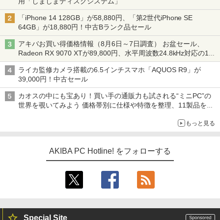
用「しましまディスクシステム」
「iPhone 14 128GB」が58,880円、「第2世代iPhone SE
64GB」が18,880円！中古Bランク品セール
アキバお買い得価格情報（8月6日～7日調査） お盆セール、
Radeon RX 9070 XTが89,800円、水平周波数24.8kHz対応の17
型モニターが9,801円、暑さ指数連動セール ほか
ライカ監修カメラ搭載の6.5インチスマホ「AQUOS R9」が
39,000円！中古セール
カオスの中にも宝あり！買い手の通販力も試される“ミニPC”の
世界を覗いてみよう 価格帯別に仕様や特徴を整理、11製品をピ
ックアップ text by 石川 ひさよし
もっと見る
AKIBA PC Hotline! をフォローする
Special Site