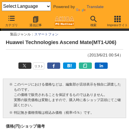
Powered by
Translate
今週見つけた新製品
カテゴリ
過去記事
検索
Impressサイト
製品ジャンル：
スマートフォン
Huawei Technologies Ascend Mate(MT1-U06)
（2013/6/21 00:54）
リスト
※
このページにおける価格などは、編集部が店頭表示を独自に調査した
ものです。
この価格で販売されることを保証するものではありません。
実際の販売価格は変動しますので、購入時に各ショップ店頭にてご確
認ください。
※
特記無き価格情報は税込み価格（税率=5％）です。
価格(円)
ショップ
備考