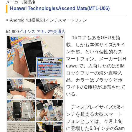
メーカー/製品名
Huawei Technologies
Ascend Mate(MT1-U06)
Android 4.1搭載6.1インチスマートフォン
54,800
イオシス アキバ中央通店
16コアもあるGPUを搭
載、しかも本体サイズが6イ
ンチ超、という個性的なス
マートフォン。メーカーはH
uaweiで、入荷したのはSIM
ロックフリーの海外直輸入
品。カラーはブラックとホ
ワイトの2種類が販売されて
いる。
ディスプレイサイズが6イ
ンチを超える大型スマート
フォンとしては、今月上旬
に登場した6.3インチのSam