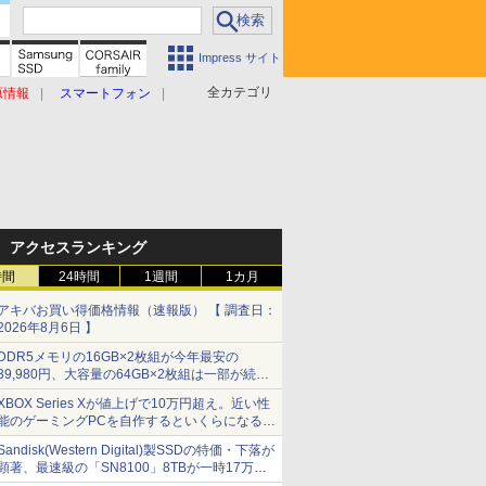
Impress サイト
全カテゴリ
原情報
スマートフォン
アクセスランキング
時間
24時間
1週間
1カ月
アキバお買い得価格情報（速報版） 【 調査日：
2026年8月6日 】
DDR5メモリの16GB×2枚組が今年最安の
39,980円、大容量の64GB×2枚組は一部が続騰
[8月前半のメモリ価格]
XBOX Series Xが値上げで10万円超え。近い性
能のゲーミングPCを自作するといくらになる？
【石田賀津男の『酒の肴にPCゲーム』】
Sandisk(Western Digital)製SSDの特価・下落が
顕著、最速級の「SN8100」8TBが一時17万円
割れ [8月前半のSSD価格]