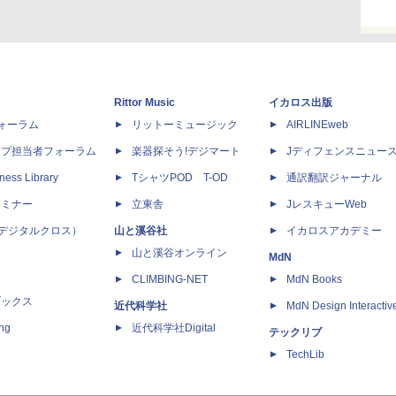
Rittor Music
イカロス出版
dフォーラム
リットーミュージック
AIRLINEweb
ップ担当者フォーラム
楽器探そう!デジマート
Jディフェンスニュー
ness Library
TシャツPOD T-OD
通訳翻訳ジャーナル
セミナー
立東舎
JレスキューWeb
 X（デジタルクロス）
山と溪谷社
イカロスアカデミー
山と溪谷オンライン
MdN
CLIMBING-NET
MdN Books
ブックス
近代科学社
MdN Design Interactiv
ing
近代科学社Digital
テックリブ
TechLib