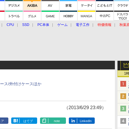
CPU
SSD
PC本体
ゲーム
電子工作
特価情報
秋葉
グルメ
イベント
価格動向
1
ケース/外付けケースほか
（2013/6/29 23:49）
ェア
はてブ
note
LinkedIn