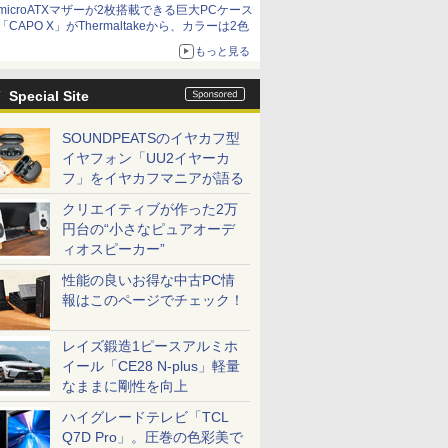
microATXマザーが2枚搭載できる巨大PCケース
「CAPO X」がThermaltakeから、カラーは2色
もっと見る
Special Site
SOUNDPEATSのイヤカフ型
イヤフォン「UU2イヤーカ
フ」をイヤカフマニアが語る
クリエイティブが作った2万
円台の“小さなピュアオーデ
ィオスピーカー”
性能の良いお得な中古PC情
報はこのページでチェック！
レイズ鍛造1ピースアルミホ
イール「CE28 N-plus」軽量
なままに剛性を向上
ハイグレードテレビ「TCL
Q7D Pro」。圧巻の色彩美で