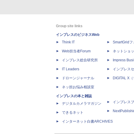
Group site links
インプレスのビジネスWeb
Think IT
SmartGri
Web担当者Forum
ネットショ
インプレス総合研究所
Impress Busi
IT Leaders
インプレス
ドローンジャーナル
DIGITAL
ネッ担お悩み相談室
インプレスの本と雑誌
インプレス
デジタルカメラマガジン
NextPublish
できるネット
インターネット白書ARCHIVES