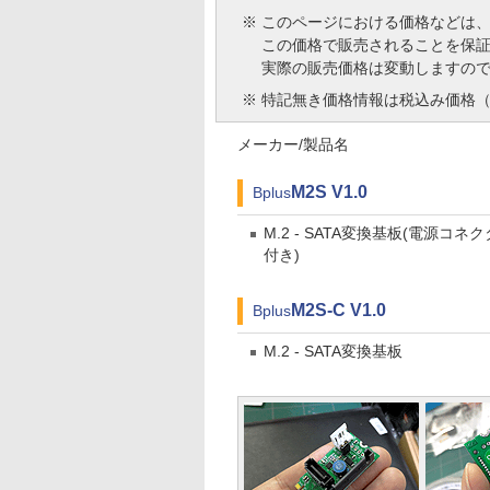
※
このページにおける価格などは
この価格で販売されることを保
実際の販売価格は変動しますの
※
特記無き価格情報は税込み価格（
メーカー/製品名
M2S V1.0
Bplus
M.2 - SATA変換基板(電源コネク
付き)
M2S-C V1.0
Bplus
M.2 - SATA変換基板