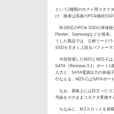
という2種類のホスト用コネクタ
け、後者は高速のPCIe接続SS
M.2対応のPCIe SSDの単
Plextor、Samsungなど
うした製品では、公称リード/ライト
SSDを大きく上回るパフォー
今回登場したM2SとM2S-Cは
SATA（Revision 3.1）
入力と、SATA電源出力の各端
行なえる。M2S-CはSATAポ
なお、基板上には目立ったコント
号線をそのままコネクタ変換す
ちなみに、M.2スロットを搭載し