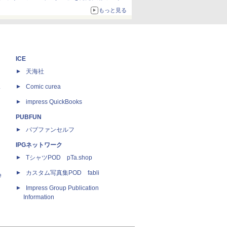
約1656kcal、総重量約527g！
もっと見る
ICE
天海社
ス
Comic curea
impress QuickBooks
PUBFUN
パブファンセルフ
IPGネットワーク
TシャツPOD pTa.shop
カスタム写真集POD fabli
e
Impress Group Publication
Information