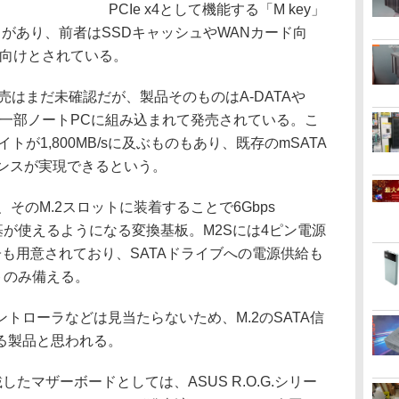
PCIe x4として機能する「M key」
があり、前者はSSDキャッシュやWANカード向
D向けとされている。
体販売はまだ未確認だが、製品そのものはA-DATAや
が発表。一部ノートPCに組み込まれて発売されている。こ
が1,800MB/sに及ぶものもあり、既存のmSATA
マンスが実現できるという。
、そのM.2スロットに装着することで6Gbps
ポート1基が使えるようになる変換基板。M2Sには4ピン電源
子も用意されており、SATAドライブへの電源供給も
ートのみ備える。
ローラなどは見当たらないため、M.2のSATA信
る製品と思われる。
たマザーボードとしては、ASUS R.O.G.シリー