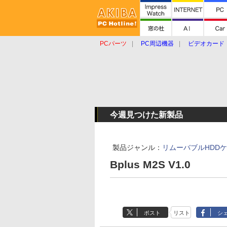
PCパーツ
PC周辺機器
ビデオカード
タブレット
おもしろグッズ
ショップ
今週見つけた新製品
製品ジャンル：
リムーバブルHDD
Bplus M2S V1.0
ポスト
リスト
シ