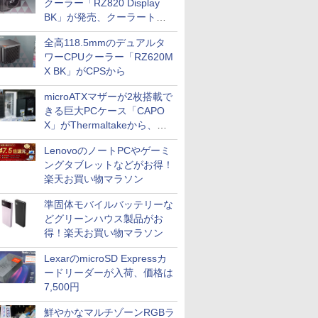
クーラー「RZ820 Display
BK」が発売、クーラートッ
プに5インチ液晶搭載
全高118.5mmのデュアルタ
ワーCPUクーラー「RZ620M
X BK」がCPSから
microATXマザーが2枚搭載で
きる巨大PCケース「CAPO
X」がThermaltakeから、カ
ラーは2色
LenovoのノートPCやゲーミ
ングタブレットなどがお得！
楽天お買い物マラソン
準固体モバイルバッテリーな
どグリーンハウス製品がお
得！楽天お買い物マラソン
LexarのmicroSD Expressカ
ードリーダーが入荷、価格は
7,500円
鮮やかなマルチゾーンRGBラ