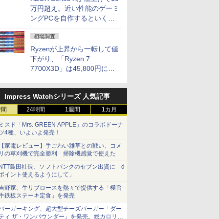
万円超え。近い性能のゲーミ
ングPCを自作するといくら
になる？
相場調査
Ryzenが上昇から一転して値
下がり、「Ryzen 7
7700X3D」は45,800円に急
落し「Ryzen 7 7800X3D」
との価格逆転解消 [8月前半の
Impress Watchシリーズ 人気記事
CPU価格]
時間
24時間
1週間
1カ月
ミスド「Mrs. GREEN APPLE」のコラボドーナ
ツ4種、いよいよ発売！
【家電レビュー】手ごわい雑草との戦い、コメ
リの草刈機で完全勝利 掃除機感覚で使えた
NTT島田社長、ソフトバンクのセブン出資に「d
ポイント使えるようにして」
吉野家、牛リブロースを熱々で提供する「極旨
牛鉄板ステーキ定食」を発売
バーガーキング、超大型チーズバーガー「ダー
ティ ザ・ワンパウンダー」を発売。総カロリー