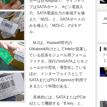
カーは台湾Bplusで、ラインナッ
プはSATAポート、4ピン電源入
力、SATA電源出力の各端子を備
A
えた「M2S」と、SATAポートの
みを備えた「M2S-C」の2モデ
ル。
M.2は、Haswell世代の
Ultrabook向けとしてIntelが提案し
最
ている拡張モジュール用フォーム
ア
【
ファクタ。現行のmSATAよりモジ
ュールが小型化・薄型化している
ほか、インターフェイスとして
SATAまたはPCI Expressが利用で
きるという特徴がある。
具体的には、SATAまたはPCIe
x2として機能する「B key」と、