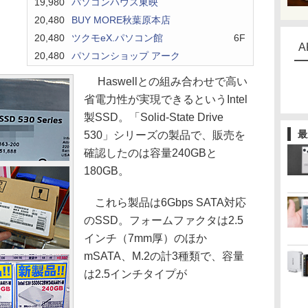
19,980
パソコンハウス東映
20,480
BUY MORE秋葉原本店
20,480
ツクモeX.パソコン館
6F
A
20,480
パソコンショップ アーク
Haswellとの組み合わせで高い
省電力性が実現できるというIntel
製SSD。「Solid-State Drive
最
530」シリーズの製品で、販売を
確認したのは容量240GBと
180GB。
これら製品は6Gbps SATA対応
のSSD。フォームファクタは2.5
インチ（7mm厚）のほか
mSATA、M.2の計3種類で、容量
は2.5インチタイプが