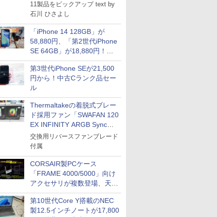
11製品をピックアップ text by
石川 ひさよし
「iPhone 14 128GB」が
58,880円、「第2世代iPhone
SE 64GB」が18,880円！中
古Bランク品セール
第3世代iPhone SEが21,500
円から！中古Cランク品セー
ル
Thermaltakeの着脱式ブレー
ド採用ファン「SWAFAN 120
EX INFINITY ARGB Sync」
に単品パッケージ
交換用リバースファンブレード
付属
CORSAIR製PCケース
「FRAME 4000/5000」向け
アクセサリが複数登場、天然
木製パネルや背面コネクタ対
第10世代Core Y搭載のNEC
応トレイなど
製12.5インチノートが17,800