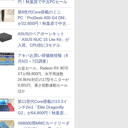
円！秋葉原で中古PCセール
第8世代Core搭載のミニ
PC「ProDesk 400 G4 DM」
が22,800円！秋葉原で中古
PCセール
ASUSのベアボーンキット
「ASUS NUC 15 Lite Kit」が
入荷、CPU別に3モデル
アキバお買い得価格情報（8
月6日～7日調査）
お盆セール、Radeon RX 9070
XTが89,800円、水平周波数
24.8kHz対応の17型モニターが
9,801円、暑さ指数連動セール
ほか
第11世代Core搭載の13.3イ
ンチ2in1「Elite Dragonfly
G2」が64,800円！秋葉原で
中古PCセール
X68000用MMCカードリーダ