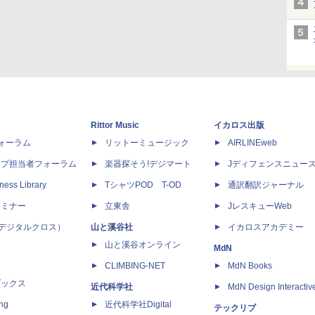
Rittor Music
イカロス出版
dフォーラム
リットーミュージック
AIRLINEweb
ップ担当者フォーラム
楽器探そう!デジマート
Jディフェンスニュー
ness Library
TシャツPOD T-OD
通訳翻訳ジャーナル
セミナー
立東舎
JレスキューWeb
 X（デジタルクロス）
山と溪谷社
イカロスアカデミー
山と溪谷オンライン
MdN
CLIMBING-NET
MdN Books
ブックス
近代科学社
MdN Design Interactiv
ing
近代科学社Digital
テックリブ