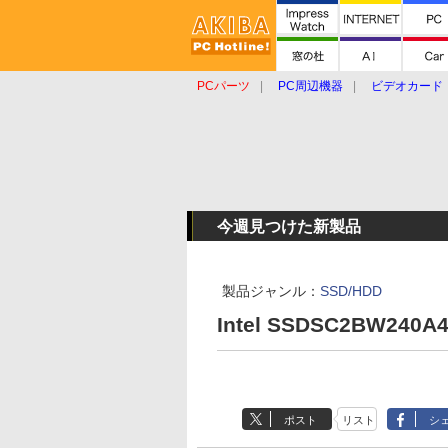
PCパーツ
PC周辺機器
ビデオカード
タブレット
おもしろグッズ
ショップ
今週見つけた新製品
製品ジャンル：
SSD/HDD
Intel SSDSC2BW240A
ポスト
リスト
シ