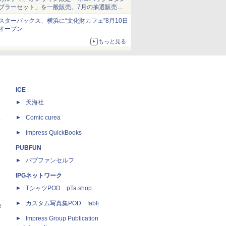
ブラーセット」を一般販売。7月の抽選販売の
当選無効分
スターバックス、横浜に“文化財カフェ”8月10日
オープン
もっと見る
ICE
天海社
ス
Comic curea
impress QuickBooks
PUBFUN
パブファンセルフ
IPGネットワーク
TシャツPOD pTa.shop
カスタム写真集POD fabli
e
Impress Group Publication