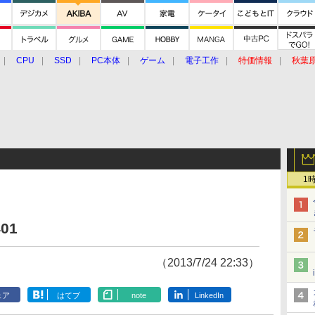
CPU
SSD
PC本体
ゲーム
電子工作
特価情報
秋葉
グルメ
イベント
価格動向
1
401
（2013/7/24 22:33）
ェア
はてブ
note
LinkedIn