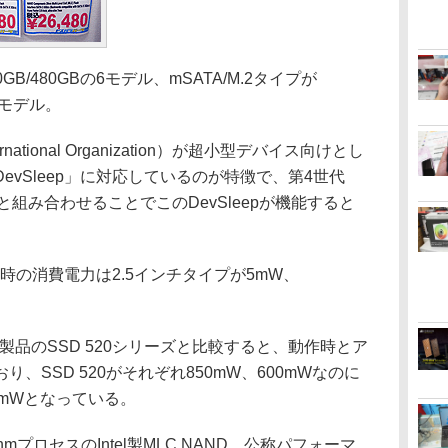
/360GB/480GBの6モデル、mSATA/M.2タイプが
の4モデル。
nternational Organization）が超小型デバイス向けとし
vSleep」に対応しているのが特徴で、第4世代
と組み合わせることでこのDevSleepが機能すると
p時の消費電力は2.5インチタイプが5mW、
製品のSSD 520シリーズと比較すると、動作時とア
、SSD 520がそれぞれ850mW、600mWなのに
25mWとなっている。
プロセスのIntel製MLC NAND。公称パフォーマ