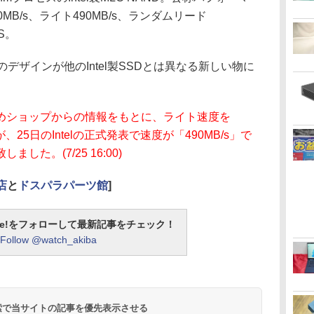
B/s、ライト490MB/s、ランダムリード
PS。
デザインが他のIntel製SSDとは異なる新しい物に
めショップからの情報をもとに、ライト速度を
、25日のIntelの正式発表で速度が「490MB/s」で
た。(7/25 16:00)
店
と
ドスパラパーツ館
]
otline!をフォローして最新記事をチェック！
Follow @watch_akiba
 検索で当サイトの記事を優先表示させる