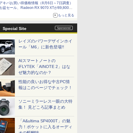
アキバお買い得価格情報（8月6日～7日調査）
by 石川 ひさよし
お盆セール、Radeon RX 9070 XTが89,800
円、水平周波数24.8kHz対応の17型モニターが
もっと見る
9,801円、暑さ指数連動セール ほか
Special Site
レイズのパワーデザインホイ
ール「M6」に新色登場!!
AIスマートノートの
iFLYTEK「AINOTE 2」はな
ぜ魅力的なのか？
性能の良いお得な中古PC情
報はこのページでチェック！
ソニーミラーレス一眼の大特
集！ 見どころ記事まとめ
「A&ultima SP4000T」の魅
力！ポケットに入るオーディ
オの醍醐味