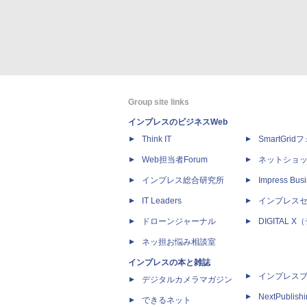
Group site links
インプレスのビジネスWeb
Think IT
SmartGri
Web担当者Forum
ネットショ
インプレス総合研究所
Impress Busi
IT Leaders
インプレス
ドローンジャーナル
DIGITAL
ネッ担お悩み相談室
インプレスの本と雑誌
インプレス
デジタルカメラマガジン
NextPublish
できるネット