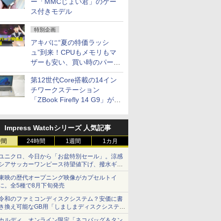
ー「MMCじょい君」のケー
ス付きモデル
特別企画
アキバに“夏の特価ラッシ
ュ”到来！CPUもメモリもマ
ザーも安い、買い時のパーツ
は？【8月7日(金)22時配信】
第12世代Core搭載の14イン
チワークステーション
「ZBook Firefly 14 G9」が
79,800円！秋葉原で中古PC
セール
Impress Watchシリーズ 人気記事
時間
24時間
1週間
1カ月
ユニクロ、今日から「お盆特別セール」。涼感
シアサッカーワンピース待望値下げ、撥水ギア
ショーツは1990円に
東映の歴代オープニング映像がカプセルトイ
に。全5種で8月下旬発売
令和のファミコンディスクシステム？安価に書
き換え可能なGB用「しましまディスクシステ
ム」
カルディ、オンライン限定「ネコバッグ＆タン