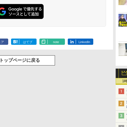
ェア
はてブ
note
LinkedIn
トップページに戻る
1