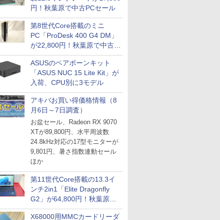
円！秋葉原で中古PCセール
第8世代Core搭載のミニ
PC「ProDesk 400 G4 DM」
が22,800円！秋葉原で中古
PCセール
ASUSのベアボーンキット
「ASUS NUC 15 Lite Kit」が
入荷、CPU別に3モデル
アキバお買い得価格情報（8
月6日～7日調査）
お盆セール、Radeon RX 9070
XTが89,800円、水平周波数
24.8kHz対応の17型モニターが
9,801円、暑さ指数連動セール
ほか
第11世代Core搭載の13.3イ
ンチ2in1「Elite Dragonfly
G2」が64,800円！秋葉原で
中古PCセール
X68000用MMCカードリーダ