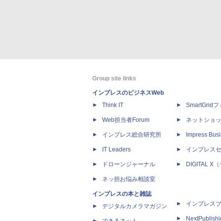
Group site links
インプレスのビジネスWeb
Think IT
SmartGri
Web担当者Forum
ネットショ
インプレス総合研究所
Impress Busi
IT Leaders
インプレス
ドローンジャーナル
DIGITAL
ネッ担お悩み相談室
インプレスの本と雑誌
インプレス
デジタルカメラマガジン
NextPublish