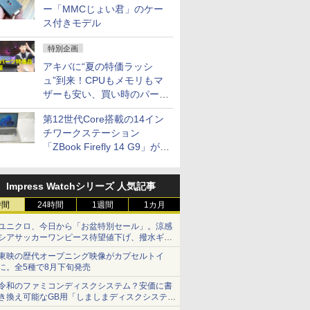
ー「MMCじょい君」のケー
ス付きモデル
特別企画
アキバに“夏の特価ラッシ
ュ”到来！CPUもメモリもマ
ザーも安い、買い時のパーツ
は？【8月7日(金)22時配信】
第12世代Core搭載の14イン
チワークステーション
「ZBook Firefly 14 G9」が
79,800円！秋葉原で中古PC
セール
Impress Watchシリーズ 人気記事
時間
24時間
1週間
1カ月
ユニクロ、今日から「お盆特別セール」。涼感
シアサッカーワンピース待望値下げ、撥水ギア
ショーツは1990円に
東映の歴代オープニング映像がカプセルトイ
に。全5種で8月下旬発売
令和のファミコンディスクシステム？安価に書
き換え可能なGB用「しましまディスクシステ
ム」