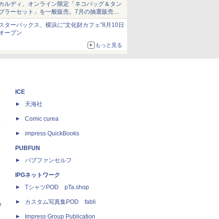
カルディ、オンライン限定「ネコバッグ＆タン
ブラーセット」を一般販売。7月の抽選販売の
当選無効分
スターバックス、横浜に“文化財カフェ”8月10日
オープン
もっと見る
ICE
天海社
ス
Comic curea
impress QuickBooks
PUBFUN
パブファンセルフ
IPGネットワーク
TシャツPOD pTa.shop
カスタム写真集POD fabli
e
Impress Group Publication