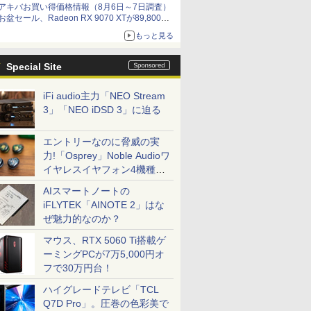
アキバお買い得価格情報（8月6日～7日調査）
お盆セール、Radeon RX 9070 XTが89,800
円、水平周波数24.8kHz対応の17型モニターが
もっと見る
9,801円、暑さ指数連動セール ほか
Special Site
iFi audio主力「NEO Stream
3」「NEO iDSD 3」に迫る
エントリーなのに脅威の実
力!「Osprey」Noble Audioワ
イヤレスイヤフォン4機種を
一気に聴く
AIスマートノートの
iFLYTEK「AINOTE 2」はな
ぜ魅力的なのか？
マウス、RTX 5060 Ti搭載ゲ
ーミングPCが7万5,000円オ
フで30万円台！
ハイグレードテレビ「TCL
Q7D Pro」。圧巻の色彩美で