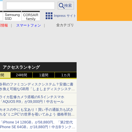
Impress サイト
全カテゴリ
原情報
スマートフォン
アクセスランキング
時間
24時間
1週間
1カ月
令和のファミコンディスクシステム？安価に書
き換え可能なGB用「しましまディスクシステ
ム」
ライカ監修カメラ搭載の6.5インチスマホ
「AQUOS R9」が39,000円！中古セール
カオスの中にも宝あり！買い手の通販力も試さ
れる“ミニPC”の世界を覗いてみよう 価格帯別に
仕様や特徴を整理、11製品をピックアップ text
「iPhone 14 128GB」が58,880円、「第2世代
by 石川 ひさよし
iPhone SE 64GB」が18,880円！中古Bランク品
セール