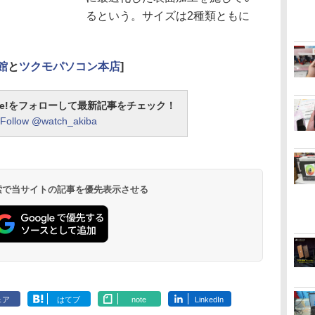
るという。サイズは2種類ともに
館
と
ツクモパソコン本店
]
otline!をフォローして最新記事をチェック！
Follow @watch_akiba
 検索で当サイトの記事を優先表示させる
ェア
はてブ
note
LinkedIn