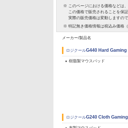
※
このページにおける価格などは
この価格で販売されることを保
実際の販売価格は変動しますの
※
特記無き価格情報は税込み価格（
メーカー/製品名
G440 Hard Gaming
ロジクール
樹脂製マウスパッド
G240 Cloth Gamin
ロジクール
布製マウスパッド