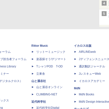
Rittor Music
イカロス出版
dフォーラム
リットーミュージック
AIRLINEweb
ップ担当者フォーラム
楽器探そう!デジマート
Jディフェンスニュー
ness Library
TシャツPOD T-OD
通訳翻訳ジャーナル
セミナー
立東舎
JレスキューWeb
 X（デジタルクロス）
山と溪谷社
イカロスアカデミー
山と溪谷オンライン
MdN
CLIMBING-NET
MdN Books
ブックス
近代科学社
MdN Design Interactiv
ing
近代科学社Digital