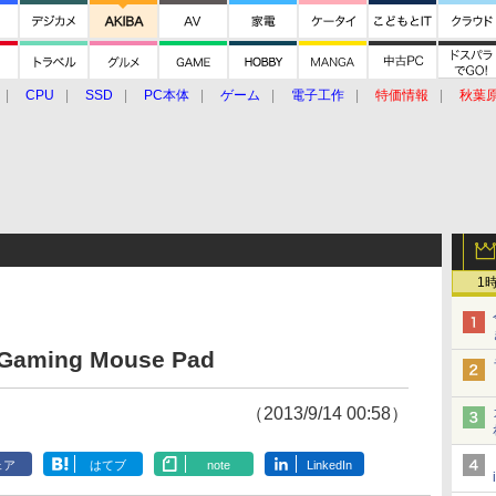
CPU
SSD
PC本体
ゲーム
電子工作
特価情報
秋葉
グルメ
イベント
価格動向
1
aming Mouse Pad
（2013/9/14 00:58）
ェア
はてブ
note
LinkedIn