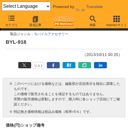
Powered by
Translate
今週見つけた新製品
カテゴリ
過去記事
検索
Impressサイト
製品ジャンル：
モバイルアクセサリー
BYL-918
（2013/10/11 00:20）
リスト
※
このページにおける価格などは、編集部が店頭表示を独自に調査した
ものです。
この価格で販売されることを保証するものではありません。
実際の販売価格は変動しますので、購入時に各ショップ店頭にてご確
認ください。
※
特記無き価格情報は税込み価格（税率=5％）です。
価格(円)
ショップ
備考