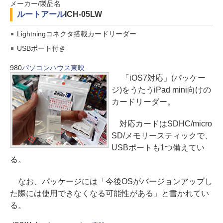
メーカー/製品名
ルートアール
ICH-05LW
Lightningコネクタ搭載カードリーダー
USBポート付き
980
パソコンハウス東映
「iOS7対応」(パッケー
ジ)をうたうiPad mini向けの
カードリーダー。
対応カードはSDHC/micro
SD/メモリースティックで、
USBポートも1つ備えてい
る。
なお、パッケージには「今後OSがバージョンアップし
た際には使用できなくなる可能性がある」と書かれてい
る。