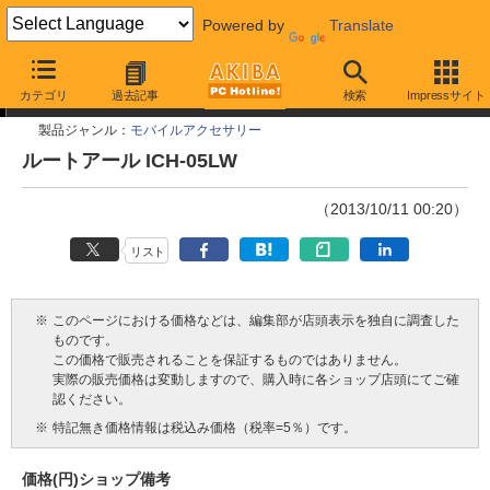
Powered by
Translate
今週見つけた新製品
カテゴリ
過去記事
検索
Impressサイト
製品ジャンル：
モバイルアクセサリー
ルートアール ICH-05LW
（2013/10/11 00:20）
リスト
※
このページにおける価格などは、編集部が店頭表示を独自に調査した
ものです。
この価格で販売されることを保証するものではありません。
実際の販売価格は変動しますので、購入時に各ショップ店頭にてご確
認ください。
※
特記無き価格情報は税込み価格（税率=5％）です。
価格(円)
ショップ
備考