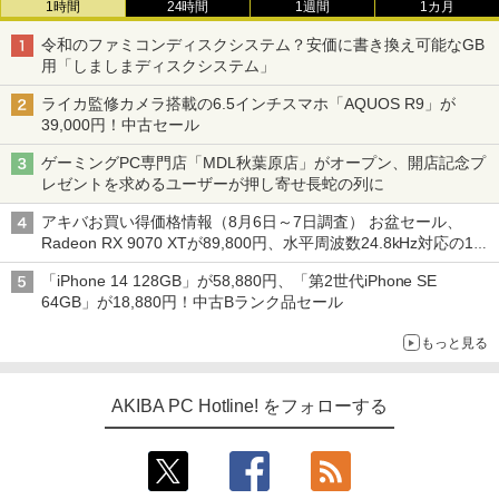
1時間
24時間
1週間
1カ月
令和のファミコンディスクシステム？安価に書き換え可能なGB
用「しましまディスクシステム」
ライカ監修カメラ搭載の6.5インチスマホ「AQUOS R9」が
39,000円！中古セール
ゲーミングPC専門店「MDL秋葉原店」がオープン、開店記念プ
レゼントを求めるユーザーが押し寄せ長蛇の列に
アキバお買い得価格情報（8月6日～7日調査） お盆セール、
Radeon RX 9070 XTが89,800円、水平周波数24.8kHz対応の17
型モニターが9,801円、暑さ指数連動セール ほか
「iPhone 14 128GB」が58,880円、「第2世代iPhone SE
64GB」が18,880円！中古Bランク品セール
もっと見る
AKIBA PC Hotline! をフォローする