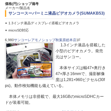
価格(円)
ショップ
備考
メーカー/製品名
サンコー
スーパーミニ液晶ビデオカメラ(SUMAKB53)
1.3インチ液晶ディスプレイ搭載ビデオカメラ
microSD対応
6,980
サンコーレアモノショップ秋葉原総本店
1F
1.3インチ液晶を搭載した
小型のビデオカメラ。発売
元はサンコー。
本体サイズは幅47×奥行き
47×厚さ16mmで、撮影解像
度は1,281×960ピクセル(30f
ps)。動作検知機能も備えている。
本体メモリは非搭載で、最大16GBのmicroSDHCカー
ドが装着可能。