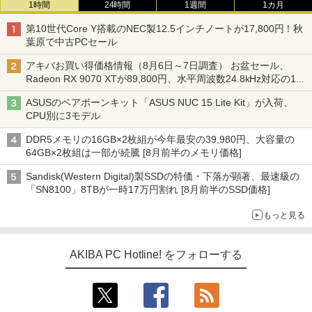
1時間
24時間
1週間
1カ月
第10世代Core Y搭載のNEC製12.5インチノートが17,800円！秋
葉原で中古PCセール
アキバお買い得価格情報（8月6日～7日調査） お盆セール、
Radeon RX 9070 XTが89,800円、水平周波数24.8kHz対応の17
型モニターが9,801円、暑さ指数連動セール ほか
ASUSのベアボーンキット「ASUS NUC 15 Lite Kit」が入荷、
CPU別に3モデル
DDR5メモリの16GB×2枚組が今年最安の39,980円、大容量の
64GB×2枚組は一部が続騰 [8月前半のメモリ価格]
Sandisk(Western Digital)製SSDの特価・下落が顕著、最速級の
「SN8100」8TBが一時17万円割れ [8月前半のSSD価格]
もっと見る
AKIBA PC Hotline! をフォローする