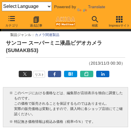
Powered by
Translate
今週見つけた新製品
カテゴリ
過去記事
検索
Impressサイト
製品ジャンル：
カメラ関連製品
サンコー スーパーミニ液晶ビデオカメラ
(SUMAKB53)
（2013/11/3 00:30）
リスト
※
このページにおける価格などは、編集部が店頭表示を独自に調査した
ものです。
この価格で販売されることを保証するものではありません。
実際の販売価格は変動しますので、購入時に各ショップ店頭にてご確
認ください。
※
特記無き価格情報は税込み価格（税率=5％）です。