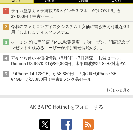
1時間
24時間
1週間
1カ月
ライカ監修カメラ搭載の6.5インチスマホ「AQUOS R9」が
39,000円！中古セール
令和のファミコンディスクシステム？安価に書き換え可能なGB
用「しましまディスクシステム」
ゲーミングPC専門店「MDL秋葉原店」がオープン、開店記念プ
レゼントを求めるユーザーが押し寄せ長蛇の列に
アキバお買い得価格情報（8月6日～7日調査） お盆セール、
Radeon RX 9070 XTが89,800円、水平周波数24.8kHz対応の17
型モニターが9,801円、暑さ指数連動セール ほか
「iPhone 14 128GB」が58,880円、「第2世代iPhone SE
64GB」が18,880円！中古Bランク品セール
もっと見る
AKIBA PC Hotline! をフォローする