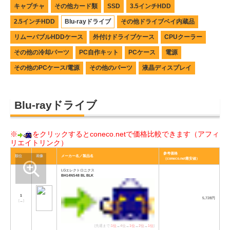
キャプチャ
その他カード類
SSD
3.5インチHDD
2.5インチHDD
Blu-rayドライブ
その他ドライブベイ内蔵品
リムーバブルHDDケース
外付けドライブケース
CPUクーラー
その他の冷却パーツ
PC自作キット
PCケース
電源
その他のPCケース/電源
その他のパーツ
液晶ディスプレイ
Blu-rayドライブ
※
をクリックするとconeco.netで価格比較できます（アフィ
リエイトリンク）
参考価格
順位
画像
メーカー名／製品名
（coneco.net最安値）
LGエレクトロニクス
BH14NS48 BL BLK
1
5,728円
[
→
]
[先週まで:
1位
→
4位
→
1位
→
2位
→
1位
]