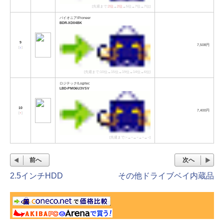
[先週まで:
2位
→
2位
→5位→7位→7位]
パイオニア/Pioneer
BDR-XD04BK
9
7,508円
[
↓
]
[先週まで:10位→15位→19位→14位→6位]
ロジテック/Logitec
LBD-PMG6U3VSV
10
7,400円
[
↑
]
[先週まで:−→−→−→−→−]
前へ
次へ
2.5インチHDD
その他ドライブベイ内蔵品