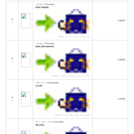
パイオニア/Pioneer
BDR-208DBK
2
6,980円
[
↑
]
[先週まで:−→−→7位→15位→9位]
パイオニア/Pioneer
BDR-208XJBK/WS
3
9,088円
[
↑
]
[先週まで:15位→14位→14位→−→20位]
パナソニック/Panasonic
UJ-265
4
6,780円
[
↓
]
[先週まで:
4位
→
3位
→
4位
→
4位
→
3位
]
アイ・オー・データ/I-O DATA
BD-U6XL