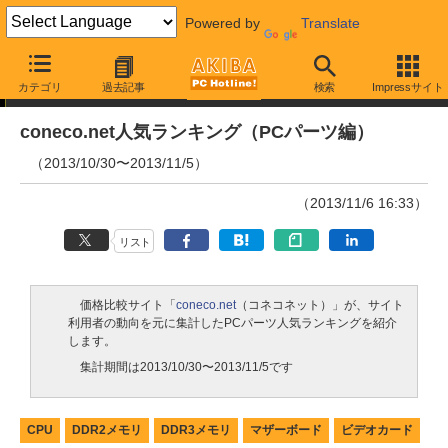
Powered by
Translate
ランキング
カテゴリ
過去記事
検索
Impressサイト
coneco.net人気ランキング（PCパーツ編）
（2013/10/30〜2013/11/5）
（2013/11/6 16:33）
リスト
価格比較サイト「
coneco.net
（コネコネット）」が、サイト
利用者の動向を元に集計したPCパーツ人気ランキングを紹介
します。
集計期間は2013/10/30〜2013/11/5です
CPU
DDR2メモリ
DDR3メモリ
マザーボード
ビデオカード