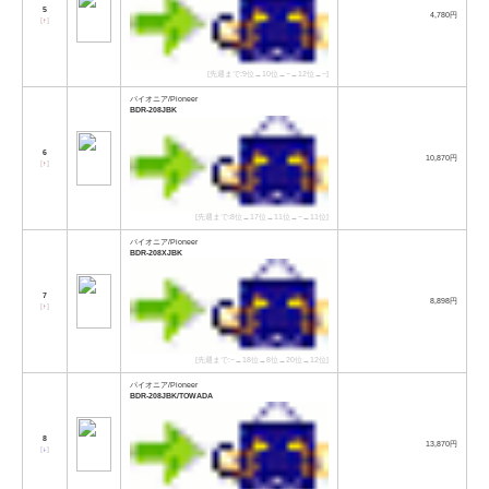
5
4,780円
[
↑
]
[先週まで:9位→10位→−→12位→−]
パイオニア/Pioneer
BDR-208JBK
6
10,870円
[
↑
]
[先週まで:8位→17位→11位→−→11位]
パイオニア/Pioneer
BDR-208XJBK
7
8,898円
[
↑
]
[先週まで:−→18位→8位→20位→12位]
パイオニア/Pioneer
BDR-208JBK/TOWADA
8
13,870円
[
↓
]