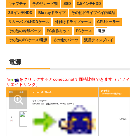
キャプチャ
その他カード類
SSD
3.5インチHDD
2.5インチHDD
Blu-rayドライブ
その他ドライブベイ内蔵品
リムーバブルHDDケース
外付けドライブケース
CPUクーラー
その他の冷却パーツ
PC自作キット
PCケース
電源
その他のPCケース/電源
その他のパーツ
液晶ディスプレイ
電源
※
をクリックするとconeco.netで価格比較できます（アフィ
リエイトリンク）
参考価格
順位
画像
メーカー名／製品名
（coneco.net最安値）
サイズ/Scythe
SPCRN-600 ［超力Nakedノーマル 600W］
1
5,980円
[
↑
]