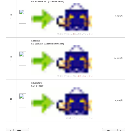
CP-9020058-JP ［CX430M 430W］
8
5,979円
[
↓
]
[先週まで:15位→
4位
→5位→7位→
4位
]
Seasonic
SS-650KM3 ［Xseries KM 650W］
9
14,723円
[
↓
]
[先週まで:18位→5位→
2位
→
3位
→
3位
]
SilverStone
SST-ST30SF
10
6,916円
[
↓
]
[先週まで:−→−→−→−→7位]