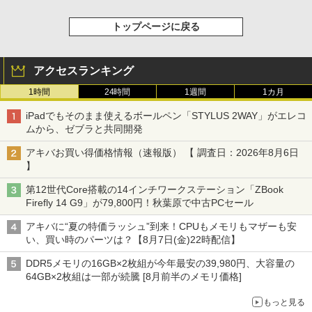
トップページに戻る
アクセスランキング
1時間
24時間
1週間
1カ月
iPadでもそのまま使えるボールペン「STYLUS 2WAY」がエレコ
ムから、ゼブラと共同開発
アキバお買い得価格情報（速報版） 【 調査日：2026年8月6日
】
第12世代Core搭載の14インチワークステーション「ZBook
Firefly 14 G9」が79,800円！秋葉原で中古PCセール
アキバに“夏の特価ラッシュ”到来！CPUもメモリもマザーも安
い、買い時のパーツは？【8月7日(金)22時配信】
DDR5メモリの16GB×2枚組が今年最安の39,980円、大容量の
64GB×2枚組は一部が続騰 [8月前半のメモリ価格]
もっと見る