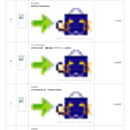
玄人志向
KRPW-PT500W/92+
5
7,754円
[
↑
]
[先週まで:11位→
3位
→6位→6位→10位]
サイズ/Scythe
SPGT2-500P ［剛力短２プラグイン 500W］
6
5,980円
[
↑
]
[先週まで:−→13位→
3位
→
4位
→18位]
Corsair
CP-9020030-JP ［HX650 650W］
7
12,690円
[
↓
]
[先週まで:
4位
→10位→7位→5位→
2位
]
Corsair