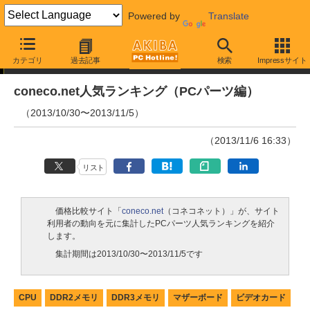
Powered by
Translate
ランキング
カテゴリ
過去記事
検索
Impressサイト
coneco.net人気ランキング（PCパーツ編）
（2013/10/30〜2013/11/5）
（2013/11/6 16:33）
リスト
価格比較サイト「
coneco.net
（コネコネット）」が、サイト
利用者の動向を元に集計したPCパーツ人気ランキングを紹介
します。
集計期間は2013/10/30〜2013/11/5です
CPU
DDR2メモリ
DDR3メモリ
マザーボード
ビデオカード