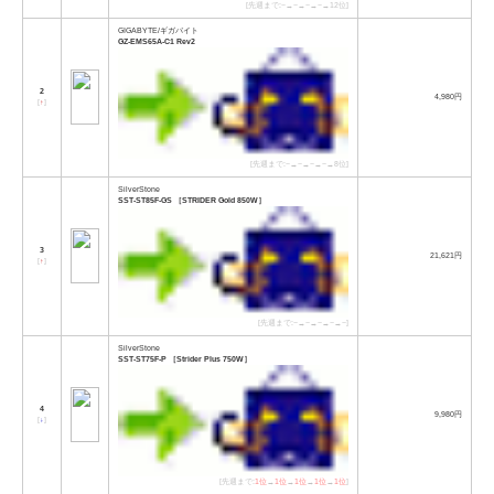
[先週まで:−→−→−→−→12位]
GIGABYTE/ギガバイト
GZ-EMS65A-C1 Rev2
2
4,980円
[
↑
]
[先週まで:−→−→−→−→8位]
SilverStone
SST-ST85F-GS ［STRIDER Gold 850W］
3
21,621円
[
↑
]
[先週まで:−→−→−→−→−]
SilverStone
SST-ST75F-P ［Strider Plus 750W］
4
9,980円
[
↓
]
[先週まで:
1位
→
1位
→
1位
→
1位
→
1位
]