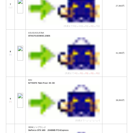
7
27,860円
[
→
]
[先週まで:5位→11位→5位→
4位
→7位]
ASUS/ASUSTeK
GTX670-DCMOC-2GD5
8
31,980円
[
↓
]
[先週まで:
4位
→
3位
→
2位
→
2位
→
3位
]
MSI
N770GTX Twin Frozr 4S OC
9
38,850円
[
↑
]
[先週まで:−→−→−→−→−]
OEM/ノーブランド
GeForce GTX 680 2048MB PCI-Express