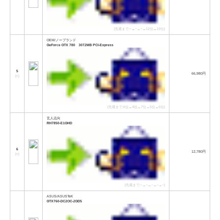
[先週まで:−→−→−→12位→19位]
OEM/ノーブランド
GeForce GTX 780 3072MB PCI-Express
5
66,980円
[
↑
]
[先週まで:6位→
4位
→7位→5位→6位]
玄人志向
RH7850-E1GHD
6
12,780円
[
↑
]
[先週まで:−→−→−→−→−]
ASUS/ASUSTeK
GTX760-DC2OC-2GD5