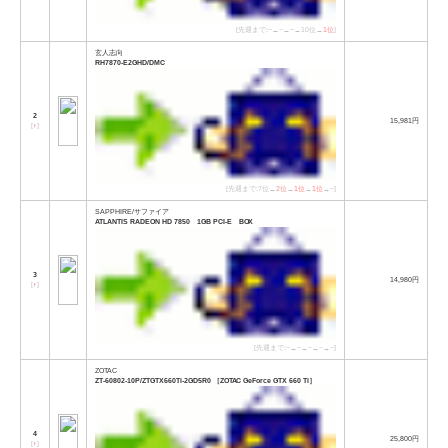
[先週まで:−→−→−→10位→
1位
]
玄人志向
RH7870-E2GHD/DMC
2
15,981円
[
↑
]
[先週まで:7位→
2位
→
1位
→
1位
→−]
SAPPHIRE/サファイア
ATLANTIS RADEON HD 7850 1GB PCI-E BOX
3
14,980円
[
↑
]
[先週まで:−→−→−→−→−]
ZOTAC
ZT-60802-10P/ZTGTX660Ti-2GD5R0 ［ZOTAC GeForce GTX 660 Ti］
4
25,800円
[
↑
]