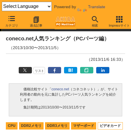
Powered by
Translate
ランキング
カテゴリ
過去記事
検索
Impressサイト
coneco.net人気ランキング（PCパーツ編）
（2013/10/30〜2013/11/5）
（2013/11/6 16:33）
リスト
価格比較サイト「
coneco.net
（コネコネット）」が、サイト
利用者の動向を元に集計したPCパーツ人気ランキングを紹介
します。
集計期間は2013/10/30〜2013/11/5です
CPU
DDR2メモリ
DDR3メモリ
マザーボード
ビデオカード