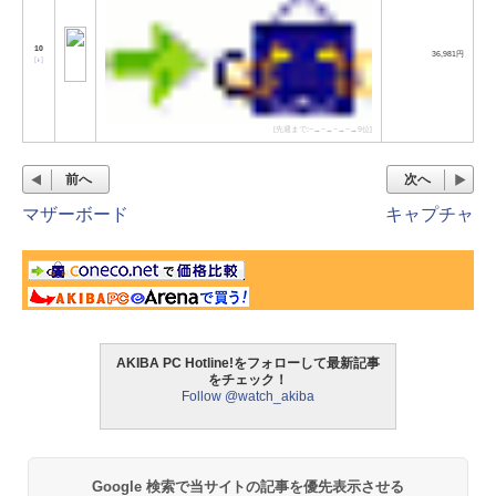
10
36,981円
[
↓
]
[先週まで:−→−→−→−→9位]
前へ
次へ
マザーボード
キャプチャ
AKIBA PC Hotline!をフォローして最新記事
をチェック！
Follow @watch_akiba
Google 検索で当サイトの記事を優先表示させる