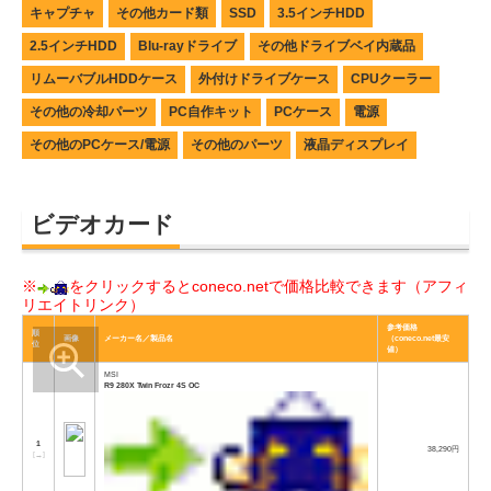
キャプチャ
その他カード類
SSD
3.5インチHDD
2.5インチHDD
Blu-rayドライブ
その他ドライブベイ内蔵品
リムーバブルHDDケース
外付けドライブケース
CPUクーラー
その他の冷却パーツ
PC自作キット
PCケース
電源
その他のPCケース/電源
その他のパーツ
液晶ディスプレイ
ビデオカード
※
をクリックするとconeco.netで価格比較できます（アフィ
リエイトリンク）
参考価格
順
画像
メーカー名／製品名
（coneco.net最安
位
値）
MSI
R9 280X Twin Frozr 4S OC
1
38,290円
[
→
]