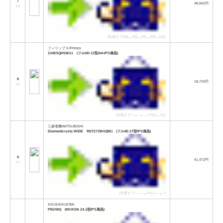
7
48,942円
[
↓
]
[先週まで:8位→
3位
→
4位
→
3位
→5位]
フィリップス/Philips
234E5QHSB/11 (フルHD 23型AH-IPS液晶)
8
18,720円
[
↓
]
[先週まで:−→−→−→10位→7位]
三菱電機/MITSUBISHI
Diamondcrysta WIDE RDT273WX(BK) (フルHD 27型IPS液晶)
9
41,472円
[
↑
]
[先週まで:−→−→20位→−→−]
ASUS/ASUSTeK
PB248Q (WUXGA 24.1型IPS液晶)