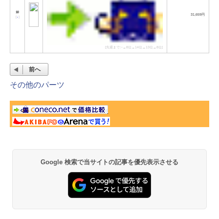
10
31,659円
[
↓
]
[先週まで:−→8位→14位→13位→8位]
前へ
その他のパーツ
Google 検索で当サイトの記事を優先表示させる