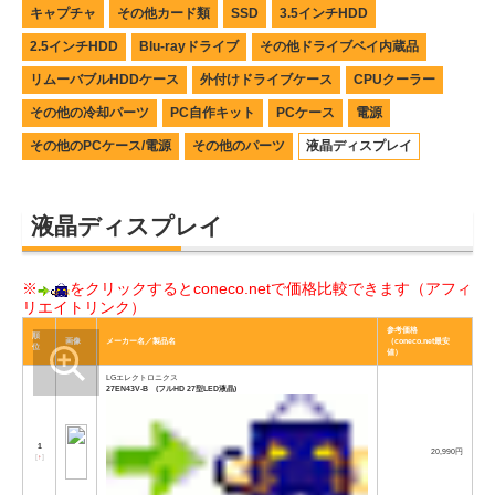
キャプチャ
その他カード類
SSD
3.5インチHDD
2.5インチHDD
Blu-rayドライブ
その他ドライブベイ内蔵品
リムーバブルHDDケース
外付けドライブケース
CPUクーラー
その他の冷却パーツ
PC自作キット
PCケース
電源
その他のPCケース/電源
その他のパーツ
液晶ディスプレイ
液晶ディスプレイ
※
をクリックするとconeco.netで価格比較できます（アフィ
リエイトリンク）
参考価格
順
画像
メーカー名／製品名
（coneco.net最安
位
値）
LGエレクトロニクス
27EN43V-B (フルHD 27型LED液晶)
1
20,990円
[
↑
]