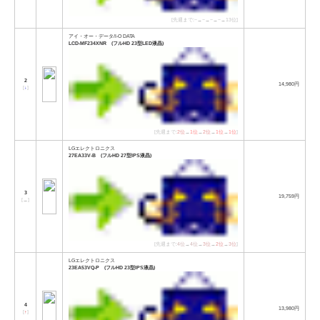
[先週まで:−→−→−→−→13位]
アイ・オー・データ/I-O DATA
LCD-MF234XNR (フルHD 23型LED液晶)
2
14,980円
[
↓
]
[先週まで:
2位
→
1位
→
2位
→
1位
→
1位
]
LGエレクトロニクス
27EA33V-B (フルHD 27型IPS液晶)
3
19,759円
[
→
]
[先週まで:
4位
→
4位
→
3位
→
2位
→
3位
]
LGエレクトロニクス
23EA53VQ-P (フルHD 23型IPS液晶)
4
13,980円
[
↑
]