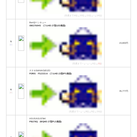
[先週まで:6位→10位→11位→−→14位]
BenQ/ベンキュー
GW2760HS (フルHD 27型LED液晶)
5
23,800円
[
↓
]
[先週まで:−→−→−→6位→
2位
]
ナナオ(NANAO)/EIZO
FORIS FS2333-A (フルHD 23型IPS液晶)
6
35,777円
[
↑
]
[先週まで:−→−→8位→9位→15位]
ASUS/ASUSTeK
PB278Q (WQHD 27型PLS液晶)