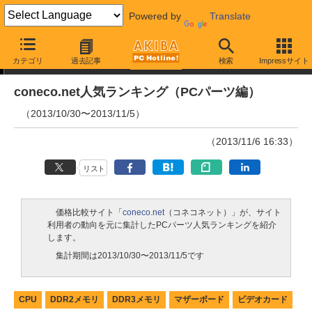
Powered by
Translate
ランキング
カテゴリ
過去記事
検索
Impressサイト
coneco.net人気ランキング（PCパーツ編）
（2013/10/30〜2013/11/5）
（2013/11/6 16:33）
リスト
価格比較サイト「
coneco.net
（コネコネット）」が、サイト
利用者の動向を元に集計したPCパーツ人気ランキングを紹介
します。
集計期間は2013/10/30〜2013/11/5です
CPU
DDR2メモリ
DDR3メモリ
マザーボード
ビデオカード