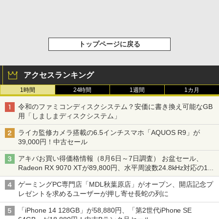
トップページに戻る
アクセスランキング
1時間
24時間
1週間
1カ月
令和のファミコンディスクシステム？安価に書き換え可能なGB
用「しましまディスクシステム」
ライカ監修カメラ搭載の6.5インチスマホ「AQUOS R9」が
39,000円！中古セール
アキバお買い得価格情報（8月6日～7日調査） お盆セール、
Radeon RX 9070 XTが89,800円、水平周波数24.8kHz対応の17
型モニターが9,801円、暑さ指数連動セール ほか
ゲーミングPC専門店「MDL秋葉原店」がオープン、開店記念プ
レゼントを求めるユーザーが押し寄せ長蛇の列に
「iPhone 14 128GB」が58,880円、「第2世代iPhone SE