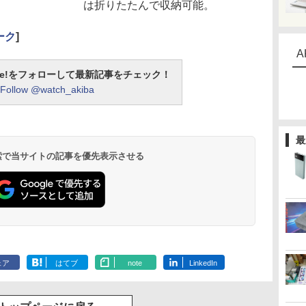
は折りたたんで収納可能。
ーク
]
A
otline!をフォローして最新記事をチェック！
Follow @watch_akiba
最
 検索で当サイトの記事を優先表示させる
ェア
はてブ
note
LinkedIn