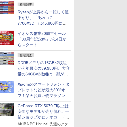
相場調査
Ryzenが上昇から一転して値
下がり、「Ryzen 7
7700X3D」は45,800円に急
落し「Ryzen 7 7800X3D」
イオシス創業30周年セール
との価格逆転解消 [8月前半の
「30周年記念祭」が14日か
CPU価格]
らスタート
相場調査
DDR5メモリの16GB×2枚組
が今年最安の39,980円、大容
量の64GB×2枚組は一部が続
騰 [8月前半のメモリ価格]
Xiaomiのスマートフォン・タ
ブレットなどが最大30%オ
フ！楽天お買い物マラソン
GeForce RTX 5070 Ti以上は
安価なモデルが売り切れ。一
部ショップがビデオカードの
購入制限を実施したニュース
AKIBA PC Hotline! 先週のアク