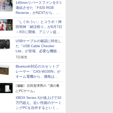
140mmリバースファンを3つ
連結させた「F420 RGB
Reverse」がNZXTから、単
一フレーム採用
「しぐれうい」とコラボ！神
田明神「納涼祭り」が8月7日
～9日に開催、アニソン盆踊
りや屋台グルメなどもあり
USBケーブルの確認に特化し
た「USB Cable Checker
Lite」が登場、必要な機能を
凝縮しコンパクトに
7日発売
Bluetooth対応のカセットプ
レーヤー「CAS-W100N」が
オーム電機から、価格は
5,940円
石田賀津男の『酒の肴
連載
にPCゲーム』
XBOX Series Xが値上げで10
万円超え。近い性能のゲーミ
ングPCを自作するといくら
になる？