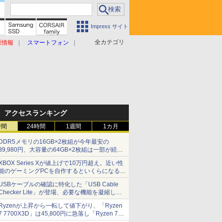
Impress サイト
全カテゴリ
原情報
スマートフォン
アクセスランキング
時間
24時間
1週間
1カ月
DDR5メモリの16GB×2枚組が今年最安の
39,980円、大容量の64GB×2枚組は一部が続騰
[8月前半のメモリ価格]
XBOX Series Xが値上げで10万円超え。近い性
能のゲーミングPCを自作するといくらになる？
【石田賀津男の『酒の肴にPCゲーム』】
USBケーブルの確認に特化した「USB Cable
Checker Lite」が登場、必要な機能を凝縮しコ
ンパクトに 7日発売
Ryzenが上昇から一転して値下がり、「Ryzen
7 7700X3D」は45,800円に急落し「Ryzen 7
7800X3D」との価格逆転解消 [8月前半のCPU