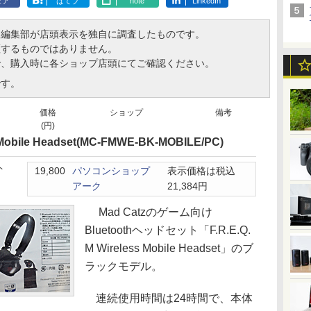
ェア
はてブ
note
LinkedIn
、編集部が店頭表示を独自に調査したものです。
証するものではありません。
で、購入時に各ショップ店頭にてご確認ください。
です。
価格
ショップ
備考
(円)
s Mobile Headset(MC-FMWE-BK-MOBILE/PC)
ト
19,800
パソコンショップ
表示価格は税込
アーク
21,384円
Mad Catzのゲーム向け
Bluetoothヘッドセット「F.R.E.Q.
M Wireless Mobile Headset」のブ
ラックモデル。
連続使用時間は24時間で、本体