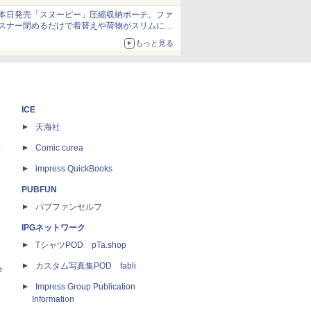
発売から2週間は20%オフになるセールが実施
本日発売「スヌーピー」圧縮収納ポーチ。ファ
スナー閉めるだけで着替えや荷物がスリムにま
とまる
もっと見る
ICE
天海社
ス
Comic curea
impress QuickBooks
PUBFUN
パブファンセルフ
IPGネットワーク
TシャツPOD pTa.shop
カスタム写真集POD fabli
e
Impress Group Publication
Information