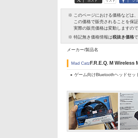
ポスト
リスト
シ
※
このページにおける価格などは
この価格で販売されることを保
実際の販売価格は変動しますの
※
特記無き価格情報は
税抜き価格
メーカー/製品名
F.R.E.Q. M Wireles
Mad Catz
ゲーム向けBluetoothヘッドセッ