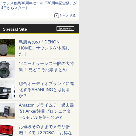
イオシス創業30周年セール「30周年記念祭」が
価格]
14日からスタート
もっと見る
Special Site
鳥肌ものの「DENON
HOME」サウンドを体感し
た！
ソニーミラーレス一眼の大特
集！ 見どころ記事まとめ
総合オーディオブランドに進
化するSHANLINGとは何者
か？
Amazon プライムデー過去最
安! Anker注目プロジェクタ
ー3モデルを使ってみた
お値段そのままでメモリ倍
増！メモリ32GBの「お得な