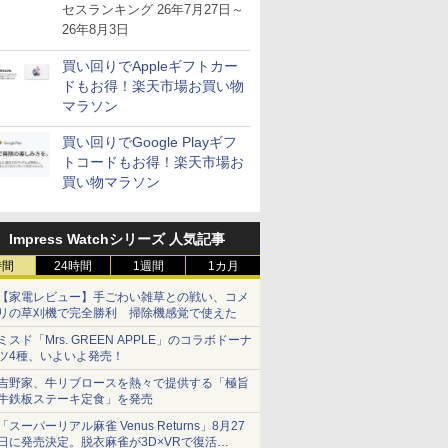
が注目を集める
セスランキング 26年7月27日～
26年8月3日
買い回りでAppleギフトカー
ドもお得！楽天市場お買い物
マラソン
買い回りでGoogle Playギフ
トコードもお得！楽天市場お
買い物マラソン
Impress Watchシリーズ 人気記事
時間
24時間
1週間
1カ月
【家電レビュー】手ごわい雑草との戦い、コメ
リの草刈機で完全勝利 掃除機感覚で使えた
ミスド「Mrs. GREEN APPLE」のコラボドーナ
ツ4種、いよいよ発売！
吉野家、牛リブロースを熱々で提供する「極旨
牛鉄板ステーキ定食」を発売
「スーパーリアル麻雀 Venus Returns」8月27
日に発売決定。脱衣麻雀が3D×VRで復活