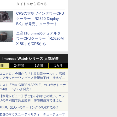
タイトルから選べる
CPSの大型ツインタワーCPU
クーラー「RZ820 Display
BK」が発売、クーラートッ
プに5インチ液晶搭載
全高118.5mmのデュアルタ
ワーCPUクーラー「RZ620M
X BK」がCPSから
Impress Watchシリーズ 人気記事
時間
24時間
1週間
1カ月
ユニクロ、今日から「お盆特別セール」。涼感
シアサッカーワンピース待望値下げ、撥水ギア
ショーツは1990円に
ミスド「Mrs. GREEN APPLE」のコラボドーナ
ツ4種、いよいよ発売！
【家電レビュー】手ごわい雑草との戦い、コメ
リの草刈機で完全勝利 掃除機感覚で使えた
KDDI、楽天へのローミングを9月末で終了
老舗のマウスユーティリティ「チューチューマ