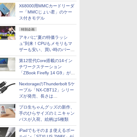
中古PCセール
X68000用MMCカードリーダ
ー「MMCじょい君」のケー
ス付きモデル
特別企画
アキバに“夏の特価ラッシ
ュ”到来！CPUもメモリもマ
ザーも安い、買い時のパーツ
は？【8月7日(金)22時配信】
第12世代Core搭載の14イン
チワークステーション
「ZBook Firefly 14 G9」が
79,800円！秋葉原で中古PC
NextorageのThunderbolt 5ケ
セール
ーブル「NX-CBT12」シリー
ズが発売、長さは
30cm/50cm/1mの3種類
プロ生ちゃんグッズの新作、
手のひらサイズのミニキャン
バスが入荷。絵柄は5種類
iPadでもそのまま使えるボー
ルペン「STYLUS 2WAY」が