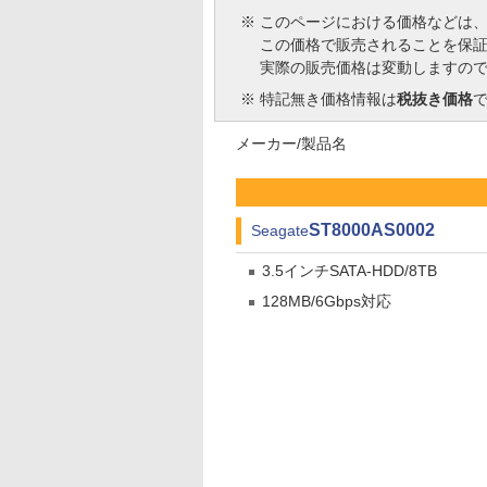
※
このページにおける価格などは
この価格で販売されることを保
実際の販売価格は変動しますの
※
特記無き価格情報は
税抜き価格
メーカー/製品名
ST8000AS0002
Seagate
3.5インチSATA-HDD/8TB
128MB/6Gbps対応