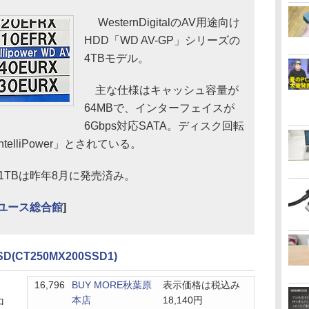
WesternDigitalのAV用途向け
HDD「WD AV-GP」シリーズの
4TBモデル。
主な仕様はキャッシュ容量が
64MBで、インターフェイスが
6Gbps対応SATA。ディスク回転
lliPower」とされている。
/1TBは昨年8月に発売済み。
リユース総合館
]
SD(CT250MX200SSD1)
16,796
BUY MORE秋葉原
表示価格は税込み
本店
18,140円
ロ