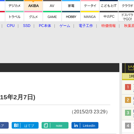
CPU
SSD
PC本体
ゲーム
電子工作
特価情報
秋葉
グルメ
イベント
価格動向
1
15年2月7日)
（2015/2/3 23:29）
ェア
はてブ
note
LinkedIn