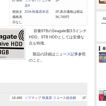
37,800
ツクモパソコン本
1F
店II
税抜き
ZOA 秋葉原本店
2F,表示価格は税込
価格表
36,700円
A
示なし
容量8TBのSeagate製3.5インチ
HDD。8TB HDDとしては安価な
点も特徴。
最
製品の詳細は
ニュース記事
参照
のこと。
18,480
ソフマップ 秋葉原 リユース総合館
1F