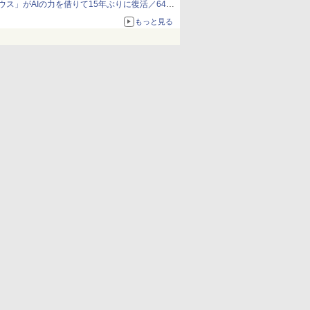
ウス」がAIの力を借りて15年ぶりに復活／64bit
化、Windows 10/11、「Chrome」も走り回
もっと見る
る。復活記念で2026年末まで500円