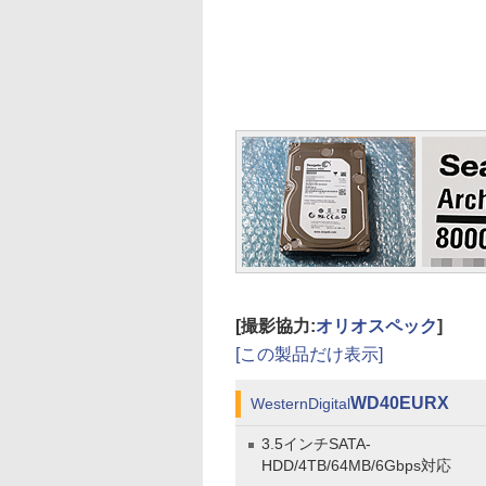
[撮影協力:
オリオスペック
]
[この製品だけ表示]
WD40EURX
WesternDigital
3.5インチSATA-
HDD/4TB/64MB/6Gbps対応