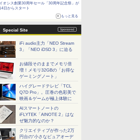
イオシス創業30周年セール「30周年記念祭」が
14日からスタート
もっと見る
Special Site
iFi audio主力「NEO Stream
3」「NEO iDSD 3」に迫る
お値段そのままでメモリ倍
増！メモリ32GBの「お得な
ゲーミングノート」
ハイグレードテレビ「TCL
Q7D Pro」。圧巻の色彩美で
映画＆ゲームが極上体験に
AIスマートノートの
iFLYTEK「AINOTE 2」はな
ぜ魅力的なのか？
クリエイティブが作った2万
円台の“小さなピュアオーデ