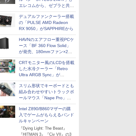
エレコムから、ゼブラと共同
開発
デュアルファンクーラー搭載
の「PULSE AMD Radeon
RX 9050」がSAPPHIREから
HAVNのエアフロー重視PCケ
ース「BF 360 Flow Solid」
が発売、180mmファン×2搭
載
CRTモニター風のLCDを搭載
した水冷クーラー「Retro
Ultra ARGB Sync」が
Thermaltakeから
スリム形状でキーボードとも
組み合わせやすいトラックボ
ールマウス「Nape Pro」が
Keychronから
Intel Z890/B860マザーの購
入でゲームがもらえるバンド
ルキャンペーン
『Dying Light: The Beast』
『HITMAN 3』『Civ VII』の3