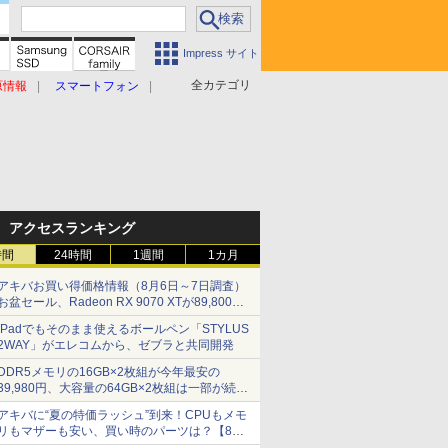
Impress サイト
全カテゴリ
原情報
スマートフォン
アクセスランキング
時間
24時間
1週間
1カ月
アキバお買い得価格情報（8月6日～7日調査）
お盆セール、Radeon RX 9070 XTが89,800
円、水平周波数24.8kHz対応の17型モニターが
iPadでもそのまま使えるボールペン「STYLUS
9,801円、暑さ指数連動セール ほか
2WAY」がエレコムから、ゼブラと共同開発
DDR5メモリの16GB×2枚組が今年最安の
39,980円、大容量の64GB×2枚組は一部が続騰
[8月前半のメモリ価格]
アキバに“夏の特価ラッシュ”到来！CPUもメモ
リもマザーも安い、買い時のパーツは？【8月7
日(金)22時配信】