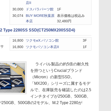
店II
30,000
ドスパラパーツ館
1F
30,074
BUY MORE秋葉原
表示価格は税込み
本店
32,480円
.2 Type 2280SS SSD(CT250MX200SSD4)
16,800
ツクモeX.パソコン館
3F
格サ
16,800
ツクモパソコン本店II
1F
ライバル製品の約5倍の耐久性
を持つというCrucialブランド
（Micron）の新型SSD。
「MX200」シリーズに属するモデ
ルで、在庫販売を確認したのは2.5
インチタイプが250GB、500GB、
0GB、500GBの2モデル、M.2 Type 2280が