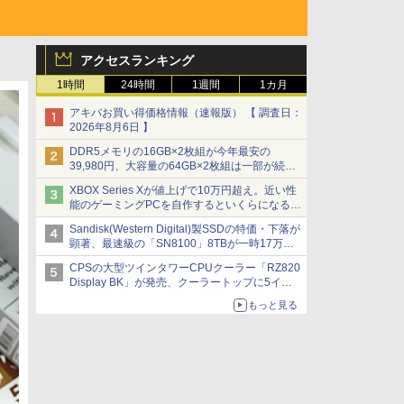
アクセスランキング
1時間
24時間
1週間
1カ月
アキバお買い得価格情報（速報版） 【 調査日：
2026年8月6日 】
DDR5メモリの16GB×2枚組が今年最安の
39,980円、大容量の64GB×2枚組は一部が続騰
[8月前半のメモリ価格]
XBOX Series Xが値上げで10万円超え。近い性
能のゲーミングPCを自作するといくらになる？
【石田賀津男の『酒の肴にPCゲーム』】
Sandisk(Western Digital)製SSDの特価・下落が
顕著、最速級の「SN8100」8TBが一時17万円
割れ [8月前半のSSD価格]
CPSの大型ツインタワーCPUクーラー「RZ820
Display BK」が発売、クーラートップに5イン
チ液晶搭載
もっと見る