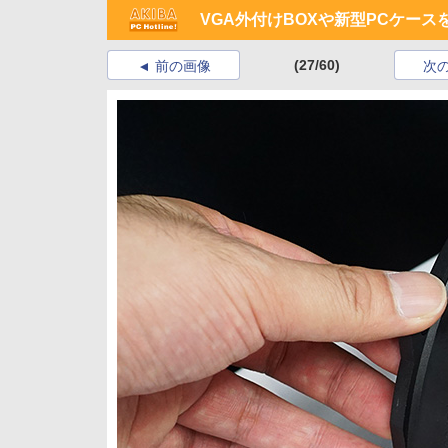
VGA外付けBOXや新型PCケースを
(27/60)
前の画像
次