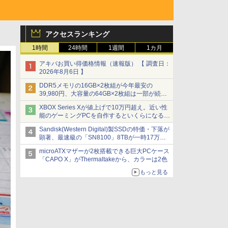
アクセスランキング
1時間
24時間
1週間
1カ月
アキバお買い得価格情報（速報版） 【 調査日：
2026年8月6日 】
DDR5メモリの16GB×2枚組が今年最安の
39,980円、大容量の64GB×2枚組は一部が続騰
[8月前半のメモリ価格]
XBOX Series Xが値上げで10万円超え。近い性
能のゲーミングPCを自作するといくらになる？
【石田賀津男の『酒の肴にPCゲーム』】
Sandisk(Western Digital)製SSDの特価・下落が
顕著、最速級の「SN8100」8TBが一時17万円
割れ [8月前半のSSD価格]
microATXマザーが2枚搭載できる巨大PCケース
「CAPO X」がThermaltakeから、カラーは2色
もっと見る