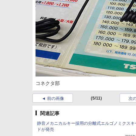
コネクタ部
(5/11)
前の画像
次
関連記事
静音メカニカルキー採用の分離式エルゴノミクスキ
ドが発売