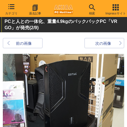
カテゴリ
過去記事
検索
Impressサイト
PCと人との一体化、重量4.9kgのバックパックPC「VR
GO」が発売
(2/9)
前の画像
次の画像