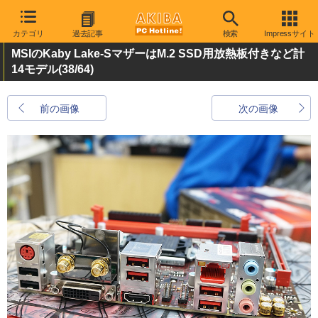
カテゴリ
過去記事
検索
Impressサイト
MSIのKaby Lake-SマザーはM.2 SSD用放熱板付きなど計
14モデル
(38/64)
前の画像
次の画像