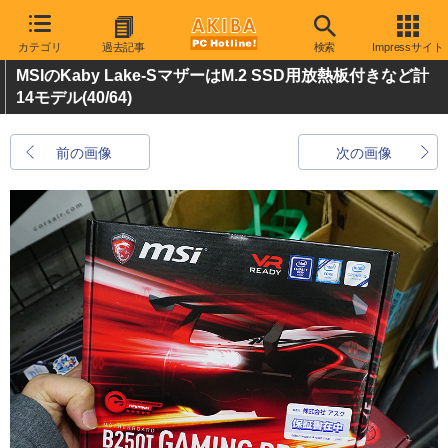
カテゴリ
過去記事
検索
Impressサイト
MSIのKaby Lake-SマザーはM.2 SSD用放熱板付きなど計
14モデル
(40/64)
前の画像
次の画像