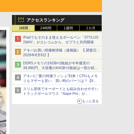
アクセスランキング
1時間
24時間
1週間
1カ月
iPadでもそのまま使えるボールペン「STYLUS
2WAY」がエレコムから、ゼブラと共同開発
アキバお買い得価格情報（速報版） 【 調査日：
2026年8月6日 】
DDR5メモリの16GB×2枚組が今年最安の
39,980円、大容量の64GB×2枚組は一部が続騰
[8月前半のメモリ価格]
アキバに“夏の特価ラッシュ”到来！CPUもメモ
リもマザーも安い、買い時のパーツは？【8月7
日(金)22時配信】
スリム形状でキーボードとも組み合わせやすい
トラックボールマウス「Nape Pro」が
Keychronから
もっと見る