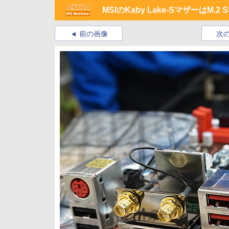
MSIのKaby Lake-SマザーはM
前の画像
次