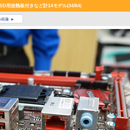
.2 SSD用放熱板付きなど計14モデル
(34/64)
の画像