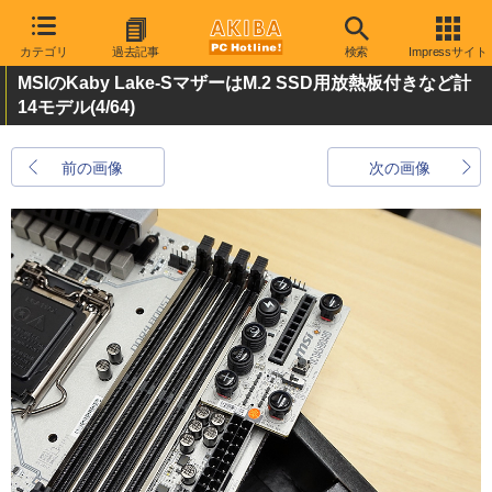
カテゴリ
過去記事
検索
Impressサイト
MSIのKaby Lake-SマザーはM.2 SSD用放熱板付きなど計
14モデル
(4/64)
前の画像
次の画像