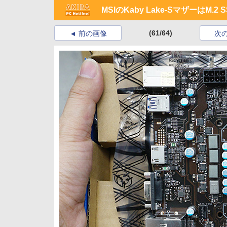
MSIのKaby Lake-SマザーはM
(61/64)
前の画像
次