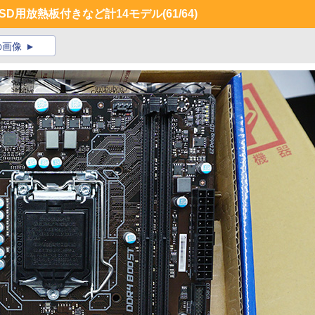
.2 SSD用放熱板付きなど計14モデル
(61/64)
の画像