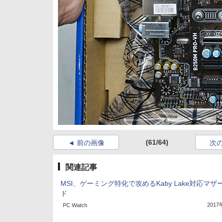
(61/64)
前の画像
次
関連記事
MSI、ゲーミング特化で攻めるKaby Lake対応マザ
ド
201
PC Watch