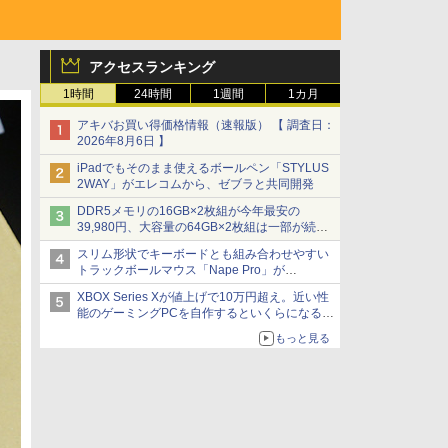
アクセスランキング
1時間
24時間
1週間
1カ月
アキバお買い得価格情報（速報版） 【 調査日：
2026年8月6日 】
iPadでもそのまま使えるボールペン「STYLUS
2WAY」がエレコムから、ゼブラと共同開発
DDR5メモリの16GB×2枚組が今年最安の
39,980円、大容量の64GB×2枚組は一部が続騰
[8月前半のメモリ価格]
スリム形状でキーボードとも組み合わせやすい
トラックボールマウス「Nape Pro」が
Keychronから
XBOX Series Xが値上げで10万円超え。近い性
能のゲーミングPCを自作するといくらになる？
【石田賀津男の『酒の肴にPCゲーム』】
もっと見る