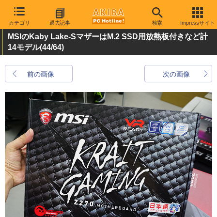
カテゴリ
過去記事
検索
Impressサイト
MSIのKaby Lake-SマザーはM.2 SSD用放熱板付きなど計
14モデル
(44/64)
前の画像
次の画像