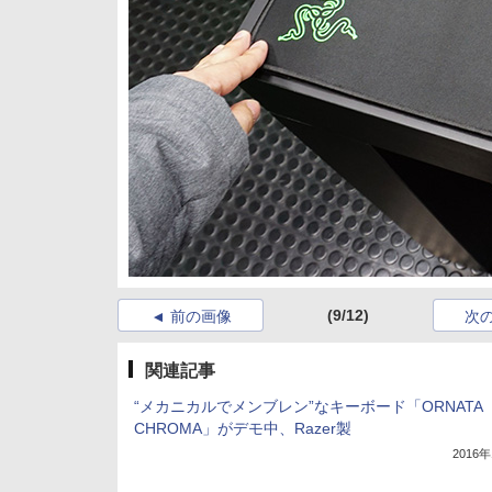
(9/12)
前の画像
次
関連記事
“メカニカルでメンブレン”なキーボード「ORNATA
CHROMA」がデモ中、Razer製
2016