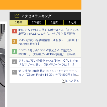
アクセスランキング
1時間
24時間
1週間
1カ月
iPadでもそのまま使えるボールペン「STYLUS
2WAY」がエレコムから、ゼブラと共同開発
アキバお買い得価格情報（速報版） 【 調査日：
2026年8月6日 】
DDR5メモリの16GB×2枚組が今年最安の
39,980円、大容量の64GB×2枚組は一部が続騰
[8月前半のメモリ価格]
アキバに“夏の特価ラッシュ”到来！CPUもメモ
リもマザーも安い、買い時のパーツは？【8月7
日(金)22時配信】
第12世代Core搭載の14インチワークステーシ
ョン「ZBook Firefly 14 G9」が79,800円！秋葉
原で中古PCセール
もっと見る