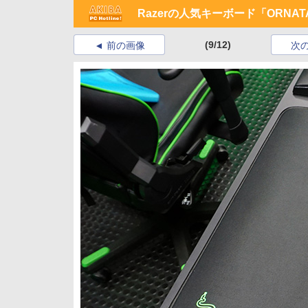
Razerの人気キーボード「ORN
(9/12)
前の画像
次