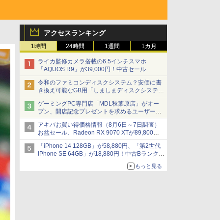
アクセスランキング
1時間
24時間
1週間
1カ月
ライカ監修カメラ搭載の6.5インチスマホ
「AQUOS R9」が39,000円！中古セール
令和のファミコンディスクシステム？安価に書
き換え可能なGB用「しましまディスクシステ
ム」
ゲーミングPC専門店「MDL秋葉原店」がオー
プン、開店記念プレゼントを求めるユーザーが
押し寄せ長蛇の列に
アキバお買い得価格情報（8月6日～7日調査）
お盆セール、Radeon RX 9070 XTが89,800
円、水平周波数24.8kHz対応の17型モニターが
「iPhone 14 128GB」が58,880円、「第2世代
9,801円、暑さ指数連動セール ほか
iPhone SE 64GB」が18,880円！中古Bランク品
セール
もっと見る