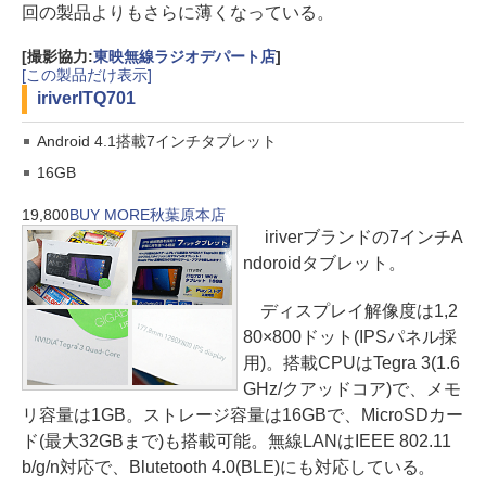
回の製品よりもさらに薄くなっている。
[撮影協力:
東映無線ラジオデパート店
]
[この製品だけ表示]
iriver
ITQ701
Android 4.1搭載7インチタブレット
16GB
19,800
BUY MORE秋葉原本店
iriverブランドの7インチA
ndoroidタブレット。
ディスプレイ解像度は1,2
80×800ドット(IPSパネル採
用)。搭載CPUはTegra 3(1.6
GHz/クアッドコア)で、メモ
リ容量は1GB。ストレージ容量は16GBで、MicroSDカー
ド(最大32GBまで)も搭載可能。無線LANはIEEE 802.11
b/g/n対応で、Blutetooth 4.0(BLE)にも対応している。