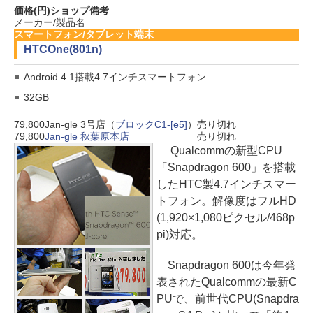
価格(円)
ショップ
備考
メーカー/製品名
スマートフォン/タブレット端末
HTC
One(801n)
Android 4.1搭載4.7インチスマートフォン
32GB
79,800
Jan-gle 3号店（
ブロックC1-[e5]
）
売り切れ
79,800
Jan-gle 秋葉原本店
売り切れ
Qualcommの新型CPU
「Snapdragon 600」を搭載
したHTC製4.7インチスマー
トフォン。解像度はフルHD
(1,920×1,080ピクセル/468p
pi)対応。
Snapdragon 600は今年発
表されたQualcommの最新C
PUで、前世代CPU(Snapdra