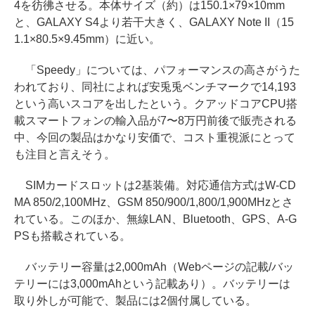
4を彷彿させる。本体サイズ（約）は150.1×79×10mm
と、GALAXY S4より若干大きく、GALAXY Note II（15
1.1×80.5×9.45mm）に近い。
「Speedy」については、パフォーマンスの高さがうた
われており、同社によれば安兎兎ベンチマークで14,193
という高いスコアを出したという。クアッドコアCPU搭
載スマートフォンの輸入品が7〜8万円前後で販売される
中、今回の製品はかなり安価で、コスト重視派にとって
も注目と言えそう。
SIMカードスロットは2基装備。対応通信方式はW-CD
MA 850/2,100MHz、GSM 850/900/1,800/1,900MHzとさ
れている。このほか、無線LAN、Bluetooth、GPS、A-G
PSも搭載されている。
バッテリー容量は2,000mAh（Webページの記載/バッ
テリーには3,000mAhという記載あり）。バッテリーは
取り外しが可能で、製品には2個付属している。