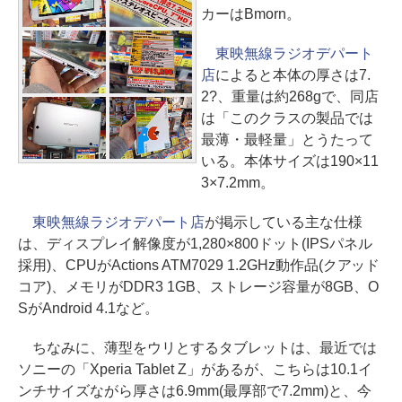
カーはBmorn。
東映無線ラジオデパート
店
によると本体の厚さは7.
2?、重量は約268gで、同店
は「このクラスの製品では
最薄・最軽量」とうたって
いる。本体サイズは190×11
3×7.2mm。
東映無線ラジオデパート店
が掲示している主な仕様
は、ディスプレイ解像度が1,280×800ドット(IPSパネル
採用)、CPUがActions ATM7029 1.2GHz動作品(クアッド
コア)、メモリがDDR3 1GB、ストレージ容量が8GB、O
SがAndroid 4.1など。
ちなみに、薄型をウリとするタブレットは、最近では
ソニーの「Xperia Tablet Z」があるが、こちらは10.1イ
ンチサイズながら厚さは6.9mm(最厚部で7.2mm)と、今