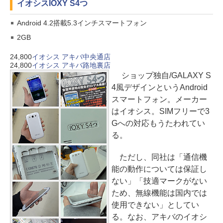
イオシス
IOXY S4つ
Android 4.2搭載5.3インチスマートフォン
2GB
24,800
イオシス アキバ中央通店
24,800
イオシス アキバ路地裏店
ショップ独自/GALAXY S
4風デザインというAndroid
スマートフォン。メーカー
はイオシス。SIMフリーで3
Gへの対応もうたわれてい
る。
ただし、同社は「通信機
能の動作については保証し
ない」「技適マークがない
ため、無線機能は国内では
使用できない」としてい
る。なお、アキバのイオシ