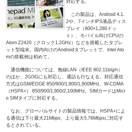
対応する。
この製品は、Android 4.1.
2や、7インチIPS液晶ディス
プレイ（800×1,280ドッ
ト）、モバイル向けCPUの
Atom Z2420（クロック1.2GHz）などを搭載したタブレ
ット型端末。国内向けのAndroidタブレットで、Intel Ato
mの搭載例は初めて。
通信機能については、無線LAN（IEEE 802.11b/g/n）
のほか、2G/3Gにも対応し、通話も行なえる。対応通信
方式はGSM/EDGE 850/900/1,800/1,900MHz、W-CDMA
（HSPA+） 850/900/1,900/2,100MHz。SIMカードはMicr
o SIMタイプに対応する。
なお、グローバルサイトの製品情報では、HSPA+によ
る通信は下り最大21Mbps、上り最大5.76Mbpsに対応す
るとされている。