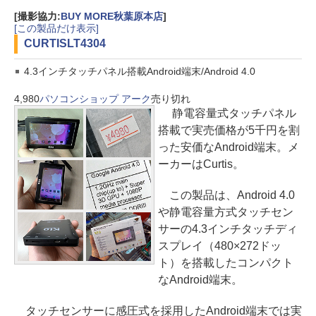
[撮影協力:
BUY MORE秋葉原本店
]
[この製品だけ表示]
CURTIS
LT4304
4.3インチタッチパネル搭載Android端末/Android 4.0
4,980
パソコンショップ アーク
売り切れ
静電容量式タッチパネル
搭載で実売価格が5千円を割
った安価なAndroid端末。メ
ーカーはCurtis。
この製品は、Android 4.0
や静電容量方式タッチセン
サーの4.3インチタッチディ
スプレイ（480×272ドッ
ト）を搭載したコンパクト
なAndroid端末。
タッチセンサーに感圧式を採用したAndroid端末では実