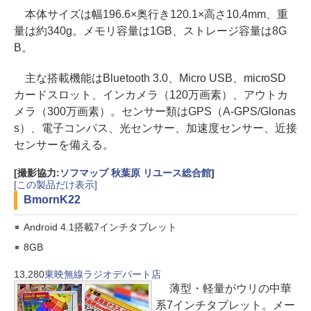
本体サイズは幅196.6×奥行き120.1×高さ10.4mm、重
量は約340g。メモリ容量は1GB、ストレージ容量は8G
B。
主な搭載機能はBluetooth 3.0、Micro USB、microSD
カードスロット、インカメラ（120万画素）、アウトカ
メラ（300万画素）。センサー類はGPS（A-GPS/Glonas
s）、電子コンパス、光センサー、加速度センサー、近接
センサーを備える。
[撮影協力:
ソフマップ 秋葉原 リユース総合館
]
[この製品だけ表示]
Bmorn
K22
Android 4.1搭載7インチタブレット
8GB
13,280
東映無線ラジオデパート店
薄型・軽量がウリの中華
系7インチタブレット。メー