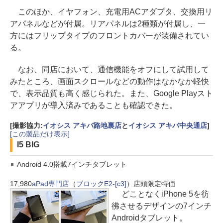
このほか、イヤフォン、充電用ACアダプタ、交換用リ
アパネルなどが付属。リアパネルは2種類が付属し、一
方にはフリップタイプのフロントカバーが装備されてい
る。
なお、同店において、通信機能をオフにして試用して
みたところ、画面スクロールなどの動作はなかなか軽快
で、表示品質も高く感じられた。また、Google Playスト
アアプリが導入済みであることも確認できた。
[撮影協力:
イオシス アキバ路地裏店
と
イオシス アキバ中央通店
]
[この製品だけ表示]
I5 BIG
Android 4.0搭載7インチタブレット
17,980
aPad専門店
（
ブロックE2-[c3]
）
店頭限定特価
どことなくiPhone 5を彷
彿させるデザインの7インチ
Androidタブレット。