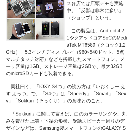
ス各店では店頭デモも実施
中。「反響は非常に多い」
（ショップ）という。
この製品は、Android 4.2.
1やクアッドコアSoCのMedi
aTek MT6589（クロック1.2
GHz）、5.3インチディスプレイ（960×540ドット、5点
マルチタッチ対応）などを搭載したスマートフォン。メ
モリ容量は1GB、ストレージ容量は2GBで、最大32GB
のmicroSDカードも装着できる。
同社曰く、「IOXY S4つ」の読み方は「いおくしー え
す よっつ」で、「S4つ」は「Speedy」「Smart」「Sex
y」「Sokkuri（そっくり）」の意味とのこと。
「Sokkuri」に関して言えば、白のカラーリングや、丸
みを帯びた上端・下端の形状、受話スピーカー周りのデ
ザインなどは、Samsung製スマートフォンのGALAXY S