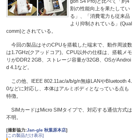
gon S4 Pro)と比べて「約4
割の性能向上を果たしてい
る」、「消費電力も従来品
より抑制されている」(Qual
comm)とされている。
今回の製品はそのCPUを搭載した端末で、動作周波数
は1.7GHz(クアッドコア)。CPU以外の仕様は、搭載メモ
リがDDR2 2GB、ストレージ容量が32GB、OSがAndroi
d 4.1など。
この他、IEEE 802.11ac/a/b/g/n無線LANやBluetooth 4.
0などに対応し、本体はアルミボディとなっている点も
特徴。
SIMカードはMicro SIMタイプで、対応する通信方式は
不明。
[撮影協力:
Jan-gle 秋葉原本店
]
[この製品だけ表示]