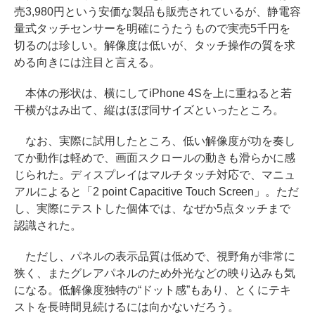
売3,980円という安価な製品も販売されているが、静電容
量式タッチセンサーを明確にうたうもので実売5千円を
切るのは珍しい。解像度は低いが、タッチ操作の質を求
める向きには注目と言える。
本体の形状は、横にしてiPhone 4Sを上に重ねると若
干横がはみ出て、縦はほぼ同サイズといったところ。
なお、実際に試用したところ、低い解像度が功を奏し
てか動作は軽めで、画面スクロールの動きも滑らかに感
じられた。ディスプレイはマルチタッチ対応で、マニュ
アルによると「2 point Capacitive Touch Screen」。ただ
し、実際にテストした個体では、なぜか5点タッチまで
認識された。
ただし、パネルの表示品質は低めで、視野角が非常に
狭く、またグレアパネルのため外光などの映り込みも気
になる。低解像度独特の“ドット感”もあり、とくにテキ
ストを長時間見続けるには向かないだろう。