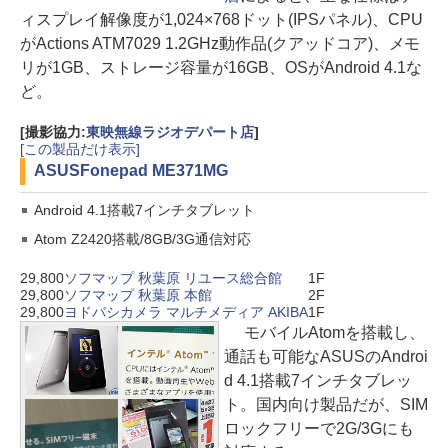
ィスプレイ解像度が1,024×768ドット(IPSパネル)、CPU
がActions ATM7029 1.2GHz動作品(クアッドコア)、メモ
リが1GB、ストレージ容量が16GB、OSがAndroid 4.1な
ど。
[撮影協力:
東映無線ラジオデパート店
]
[この製品だけ表示]
ASUS
Fonepad ME371MG
Android 4.1搭載7インチタブレット
Atom Z2420搭載/8GB/3G通信対応
29,800
ソフマップ 秋葉原 リユース総合館
1F
29,800
ソフマップ 秋葉原 本館
2F
29,800
ヨドバシカメラ マルチメディア AKIBA
1F
モバイルAtomを搭載し、
通話も可能なASUSのAndroi
d 4.1搭載7インチタブレッ
ト。国内向け製品だが、SIM
ロックフリーで2G/3Gにも