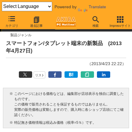
Powered by
Translate
今週見つけた新製品
カテゴリ
過去記事
検索
Impressサイト
製品ジャンル
スマートフォン/タブレット端末の新製品 (2013
年4月27日)
（2013/4/23 22:22）
リスト
※
このページにおける価格などは、編集部が店頭表示を独自に調査した
ものです。
この価格で販売されることを保証するものではありません。
実際の販売価格は変動しますので、購入時に各ショップ店頭にてご確
認ください。
※
特記無き価格情報は税込み価格（税率=5％）です。