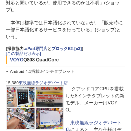
対応と聞いているが、使用できるのかは不明」(ショッ
プ)。
本体は標準では日本語化されていないが、「販売時に
一部日本語化するサービスを行っている」(ショップ)と
いう。
[撮影協力:
aPad専門店
と
ブロックE2-[c3]
]
[この製品だけ表示]
VOYO
Q808 QuadCore
Android 4.1搭載8インチタブレット
15,380
東映無線ラジオデパート店
クアッドコアCPUを搭載
した8インチタブレットの新
モデル。メーカーはVOY
O。
東映無線ラジオデパート
店
によると、主な仕様はデ