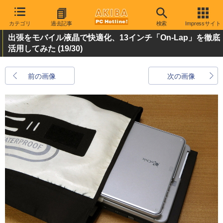
カテゴリ
過去記事
検索
Impressサイト
出張をモバイル液晶で快適化、13インチ「On-Lap」を徹底
活用してみた
(19/30)
前の画像
次の画像