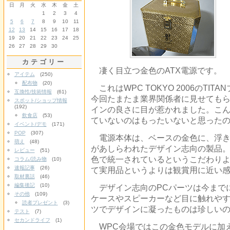
日
月
火
水
木
金
土
1
2
3
4
5
6
7
8
9
10
11
12
13
14
15
16
17
18
19
20
21
22
23
24
25
26
27
28
29
30
カテゴリー
凄く目立つ金色のATX電源です。
アイテム
(250)
配布物
(20)
これはWPC TOKYO 2006のTI
互換性/技術情報
(61)
今回たまたま業界関係者に見せても
スポット/ショップ情報
(192)
インの良さに目が惹かれました。こ
飲食店
(53)
ていないのはもったいないと思った
イベント/デモ
(171)
POP
(307)
電源本体は、ベースの金色に、浮き
萌え
(48)
があしらわれたデザイン志向の製品
レビュー
(51)
色で統一されているというこだわり
コラム/読み物
(10)
速報記事
(26)
て実用品というよりは観賞用に近い
取材裏話
(46)
編集後記
(10)
デザイン志向のPCパーツは今までに
その他
(109)
ケースやスピーカーなど目に触れや
読者プレゼント
(3)
ツでデザインに凝ったものは珍しい
テスト
(7)
セカンドライフ
(1)
WPC会場ではこの金色モデルに加