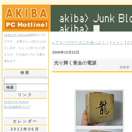
AKIBA PC Hotline!
編集部のブロ
グです。 記事からこぼれたはみ
« アキバでザリガニを食べよう！
|
メイン
|
2
だし話や、ちょっと見つけた変
2006年10月22日
なもの、そのほかいろいろ書き
連ねます……
光り輝く黄金の電源
投稿者
検索
リンク
AKIBA PC Hotline!
窓の杜編集部ブログ
カレンダー
2011年06月